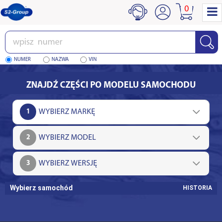
0
Wpisz
numer
NUMER
NAZWA
VIN
ZNAJDŹ CZĘŚCI PO MODELU SAMOCHODU
1
2
3
Wybierz samochód
HISTORIA