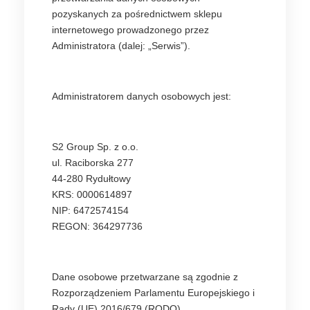
pozyskanych za pośrednictwem sklepu
internetowego prowadzonego przez
Administratora (dalej: „Serwis”).
Administratorem danych osobowych jest:
S2 Group Sp. z o.o.
ul. Raciborska 277
44-280 Rydułtowy
KRS: 0000614897
NIP: 6472574154
REGON: 364297736
Dane osobowe przetwarzane są zgodnie z
Rozporządzeniem Parlamentu Europejskiego i
Rady (UE) 2016/679 (RODO).