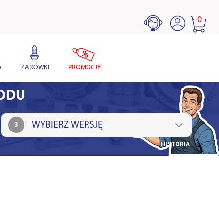
0
A
ŻARÓWKI
PROMOCJE
HODU
3
HISTORIA