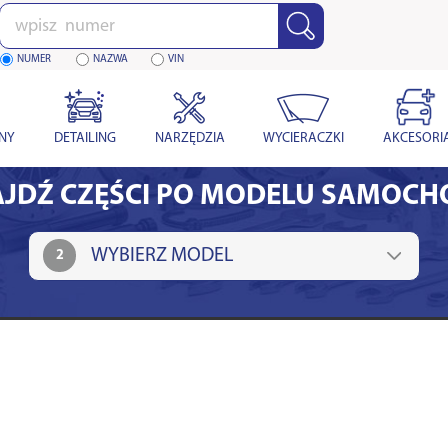
Wpisz
numer
NUMER
NAZWA
VIN
YNY
DETAILING
NARZĘDZIA
WYCIERACZKI
AKCESORI
JDŹ CZĘŚCI PO MODELU SAMOC
2