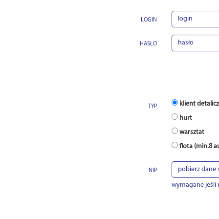
LOGIN
HASŁO
NABYWCA
klient detalic
TYP
hurt
warsztat
flota (min.8 a
NIP
wymagane jeśli 