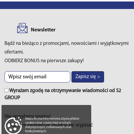
Newsletter
Bądź na bieżąco z promocjami, nowościami i wyjątkowymi
ofertami.
ODBIERZ BONUS na pierwsze zakupy!
Zapisz się >
Wyrażam zgodę na otrzymywanie wiadomości od S2
GROUP
Nie wysyłamy spamu!
Nasza strona internetowa używa plików
cookies (tzw. ciasteczka) w celach
W każdym momencie możesz sie wypisać
statystycznych, reklamowych oraz
funkcjonalnych.