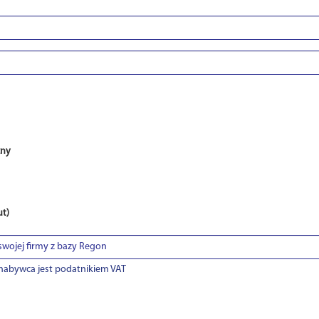
zny
ut)
nabywca jest podatnikiem VAT