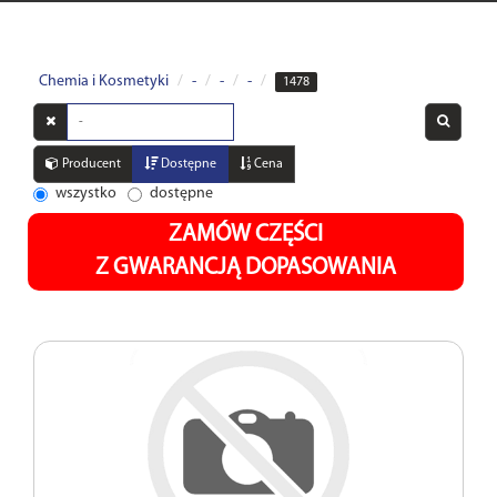
Chemia i Kosmetyki
-
-
-
1478
Wyszukaj
w
opisach
Producent
Dostępne
Cena
wszystko
dostępne
ZAMÓW CZĘŚCI
Z GWARANCJĄ DOPASOWANIA