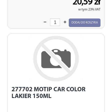
20,59 zł
w tym 23% VAT
Wprowadź
DODAJ DO KOSZYKA
ilość
277702
MOTIP CAR COLOR
LAKIER 150ML