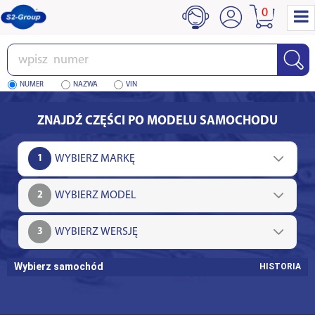
0
Wpisz
numer
NUMER
NAZWA
VIN
ZNAJDŹ CZĘŚCI PO MODELU SAMOCHODU
1
2
3
Wybierz samochód
HISTORIA