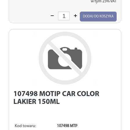
w tym 23% VAT
Wprowadź
DODAJ DO KOSZYKA
ilość
107498
MOTIP CAR COLOR
LAKIER 150ML
Kod towaru:
107498 MTP