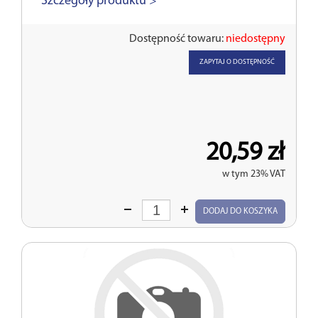
Szczegóły produktu >
Dostępność towaru:
niedostępny
ZAPYTAJ O DOSTĘPNOŚĆ
20,59 zł
w tym 23% VAT
Wprowadź
DODAJ DO KOSZYKA
ilość