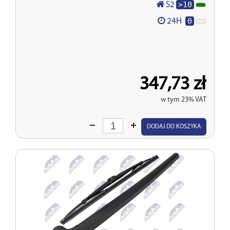
>10
S2
0
24H
347,73 zł
w tym 23% VAT
Wprowadź
DODAJ DO KOSZYKA
ilość