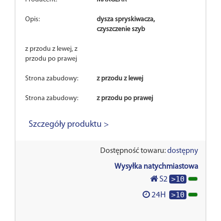
Opis:
dysza spryskiwacza,
czyszczenie szyb
z przodu z lewej, z
przodu po prawej
Strona zabudowy:
z przodu z lewej
Strona zabudowy:
z przodu po prawej
Szczegóły produktu >
Dostępność towaru:
dostępny
Wysyłka natychmiastowa
>10
S2
>10
24H