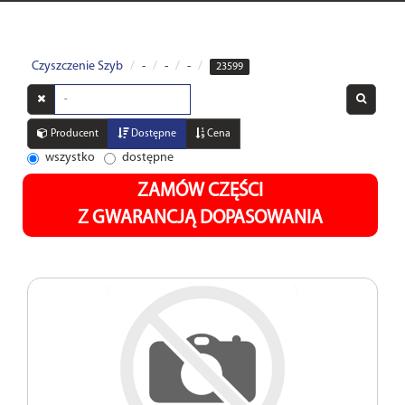
Czyszczenie Szyb
-
-
-
23599
Wyszukaj
w
opisach
Producent
Dostępne
Cena
wszystko
dostępne
ZAMÓW CZĘŚCI
Z GWARANCJĄ DOPASOWANIA