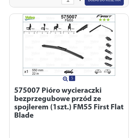
DODAJ DO KOSZYKA
ilość
5
575007
Pióro wycieraczki
bezprzegubowe przód ze
spojlerem (1szt.) FM55 First Flat
Blade