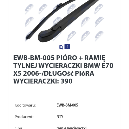
4
EWB-BM-005
PIÓRO + RAMIĘ
TYLNEJ WYCIERACZKI BMW E70
X5 2006-/DŁUGOść PIóRA
WYCIERACZKI: 390
Kod towaru:
EWB-BM-005
Producent:
NTY
Opis:
ramię wycieraczki