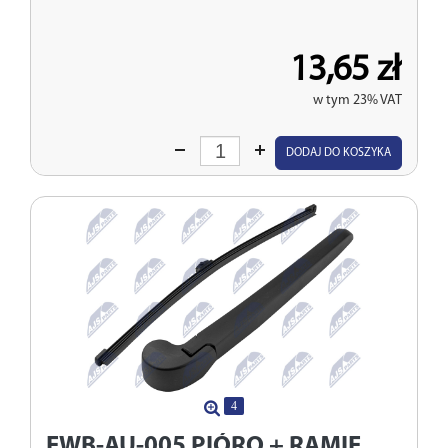
13,65 zł
w tym 23% VAT
Wprowadź
DODAJ DO KOSZYKA
ilość
4
EWB-AU-005
PIÓRO + RAMIĘ