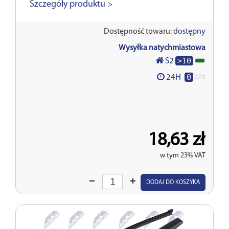
Szczegóły produktu >
Dostępność towaru:
dostępny
Wysyłka natychmiastowa
>10
S2
0
24H
18,63 zł
w tym 23% VAT
Wprowadź
DODAJ DO KOSZYKA
ilość