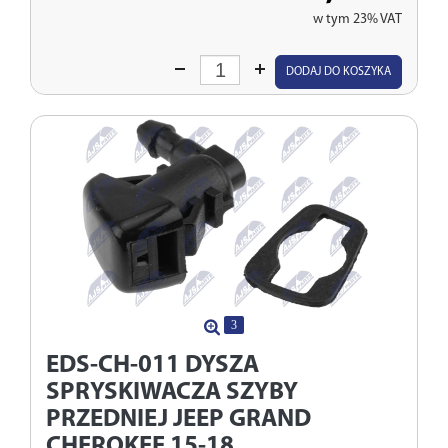
w tym 23% VAT
Wprowadź
DODAJ DO KOSZYKA
ilość
3
EDS-CH-011
DYSZA
SPRYSKIWACZA SZYBY
PRZEDNIEJ JEEP GRAND
CHEROKEE 15-18