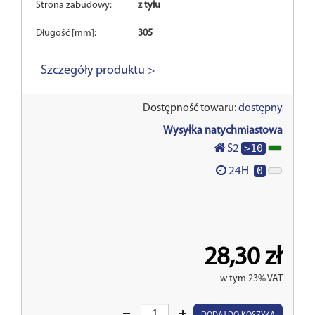
Strona zabudowy:
z tyłu
Długość [mm]:
305
Szczegóły produktu >
Dostępność towaru:
dostępny
Wysyłka natychmiastowa
>10
S2
0
24H
28,30 zł
w tym 23% VAT
Wprowadź