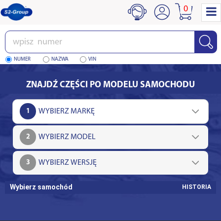
0
Wpisz
numer
NUMER
NAZWA
VIN
ZNAJDŹ CZĘŚCI PO MODELU SAMOCHODU
1
2
3
Wybierz samochód
HISTORIA