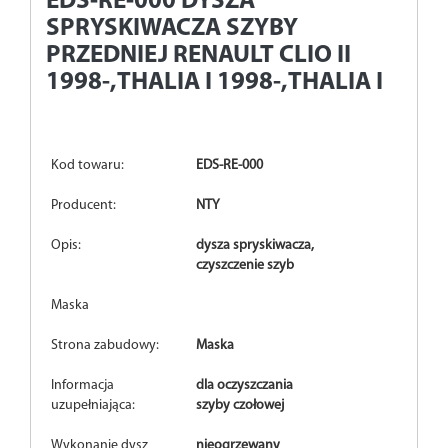
EDS-RE-000
DYSZA
SPRYSKIWACZA SZYBY
PRZEDNIEJ RENAULT CLIO II
1998-,THALIA I 1998-,THALIA I
Kod towaru:
EDS-RE-000
Producent:
NTY
Opis:
dysza spryskiwacza,
czyszczenie szyb
Maska
Strona zabudowy:
Maska
Informacja
dla oczyszczania
uzupełniająca:
szyby czołowej
Wykonanie dysz
nieogrzewany