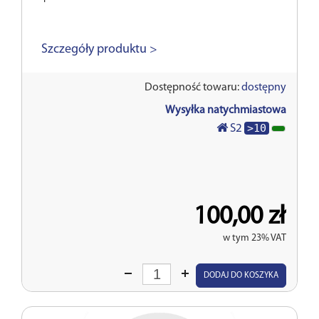
Szczegóły produktu >
Dostępność towaru:
dostępny
Wysyłka natychmiastowa
>10
S2
100,00 zł
w tym 23% VAT
Wprowadź
DODAJ DO KOSZYKA
ilość