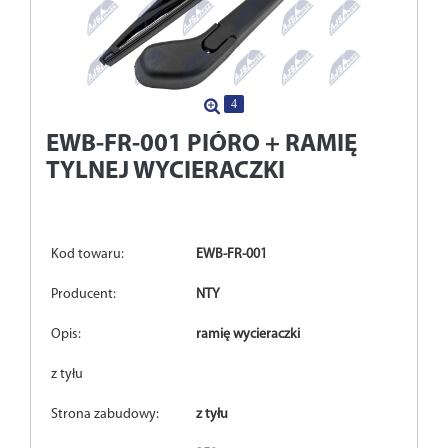
4
EWB-FR-001
PIÓRO + RAMIĘ
TYLNEJ WYCIERACZKI
Kod towaru:
EWB-FR-001
Producent:
NTY
Opis:
ramię wycieraczki
z tyłu
Strona zabudowy:
z tyłu