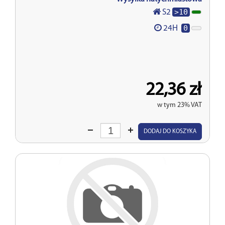
>10
S2
0
24H
22,36 zł
w tym 23% VAT
Wprowadź
DODAJ DO KOSZYKA
ilość