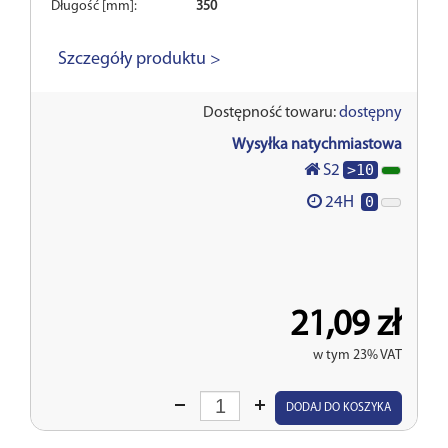
Długość [mm]:
350
Szczegóły produktu >
Dostępność towaru:
dostępny
Wysyłka natychmiastowa
>10
S2
0
24H
21,09 zł
w tym 23% VAT
Wprowadź
DODAJ DO KOSZYKA
ilość