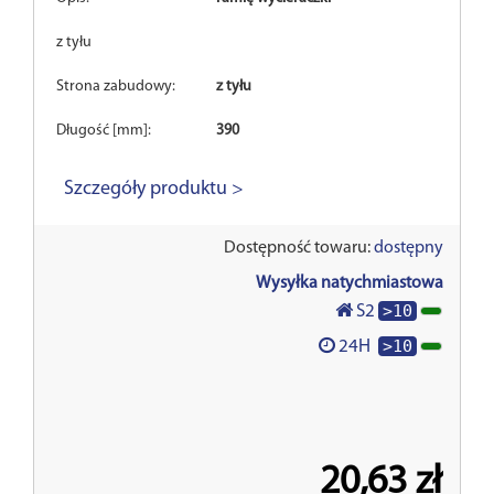
z tyłu
Strona zabudowy:
z tyłu
Długość [mm]:
390
Szczegóły produktu >
Dostępność towaru:
dostępny
Wysyłka natychmiastowa
>10
S2
>10
24H
20,63 zł