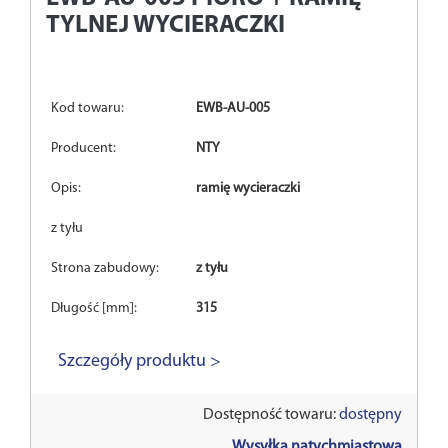
TYLNEJ WYCIERACZKI
Kod towaru:
EWB-AU-005
Producent:
NTY
Opis:
ramię wycieraczki
z tyłu
Strona zabudowy:
z tyłu
Długość [mm]:
315
Szczegóły produktu >
Dostępność towaru:
dostępny
Wysyłka natychmiastowa