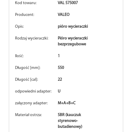
Kod towaru:
VAL 575007
Producent:
VALEO
Opis:
pióro wycieraczki
Rodzaj wycieraczki:
Pióro wycieraczki
bezprzegubowe
Ilość:
1
Długość [mm]:
550
Długość [cal]:
22
odpowiedni adapter:
U
załączony adapter:
M+A+B+C
Materiał ostrza:
SBR (kauczuk
styrenowo-
butadienowy)