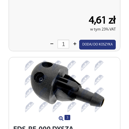
4,61 zł
w tym 23% VAT
Wprowadź
DODAJ DO KOSZYKA
ilość
3