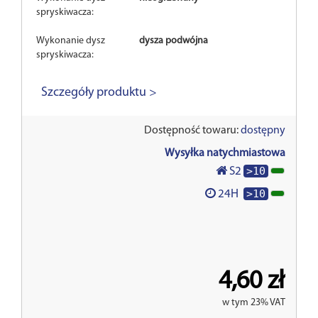
spryskiwacza:
Wykonanie dysz
dysza podwójna
spryskiwacza:
Szczegóły produktu >
Dostępność towaru:
dostępny
Wysyłka natychmiastowa
>10
S2
>10
24H
4,60 zł
w tym 23% VAT