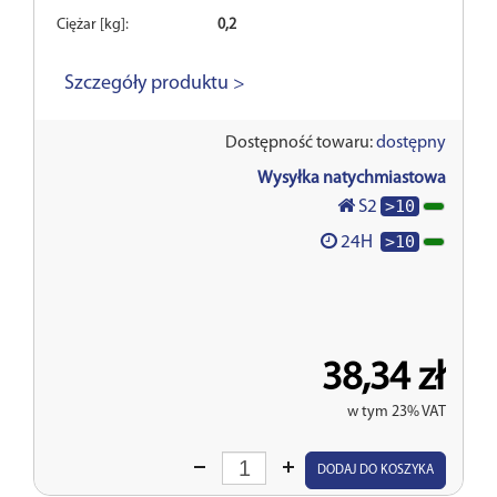
Ciężar [kg]:
0,2
Szczegóły produktu >
Dostępność towaru:
dostępny
Wysyłka natychmiastowa
>10
S2
>10
24H
38,34 zł
w tym 23% VAT
Wprowadź
DODAJ DO KOSZYKA
ilość