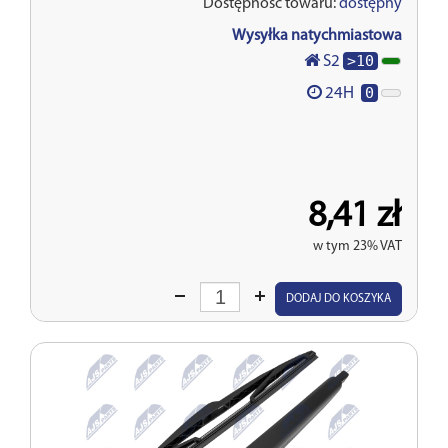
Dostępność towaru:
dostępny
Wysyłka natychmiastowa
>10
S2
0
24H
8,41 zł
w tym 23% VAT
Wprowadź
DODAJ DO KOSZYKA
ilość