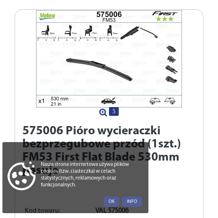
5
575006
Pióro wycieraczki
bezprzegubowe przód (1szt.)
FM53 First Flat Blade 530mm
Nasza strona internetowa używa plików
pasuje
cookies (tzw. ciasteczka) w celach
statystycznych, reklamowych oraz
funkcjonalnych.
OK
INFO
Kod towaru:
VAL 575006