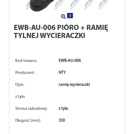
4
EWB-AU-006
PIÓRO + RAMIĘ
TYLNEJ WYCIERACZKI
Kod towaru:
EWB-AU-006
Producent:
NTY
Opis:
ramię wycieraczki
z tyłu
Strona zabudowy:
z tyłu
Długość [mm]:
330