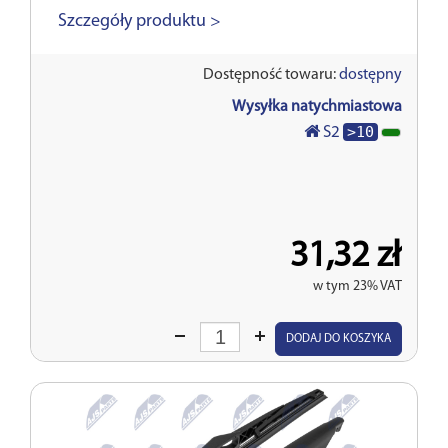
Szczegóły produktu >
Dostępność towaru:
dostępny
Wysyłka natychmiastowa
>10
S2
31,32 zł
w tym 23% VAT
Wprowadź
DODAJ DO KOSZYKA
ilość