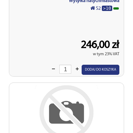
Wysyłka natychmiastowa
>10
S2
246,00 zł
w tym 23% VAT
Wprowadź
DODAJ DO KOSZYKA
ilość