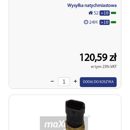
Wysyłka natychmiastowa
>10
S2
>10
24H
120,59 zł
w tym 23% VAT
Wprowadź
DODAJ DO KOSZYKA
ilość