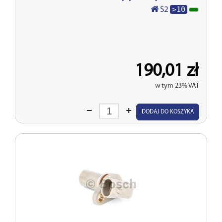
>10
S2
190,01 zł
w tym 23% VAT
Wprowadź
DODAJ DO KOSZYKA
ilość