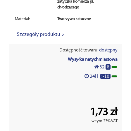
zatyczka kołnierza pł.
chłodzącego
Materiał:
Tworzywo sztuczne
Szczegóły produktu >
Dostępność towaru:
dostępny
Wysyłka natychmiastowa
6
S2
>10
24H
1,73 zł
w tym 23% VAT