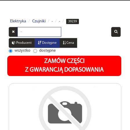
Elektryka
Czujniki
-
-
39239
Wyszukaj
w
opisach
Producent
Dostępne
Cena
wszystko
dostępne
ZAMÓW CZĘŚCI
Z GWARANCJĄ DOPASOWANIA