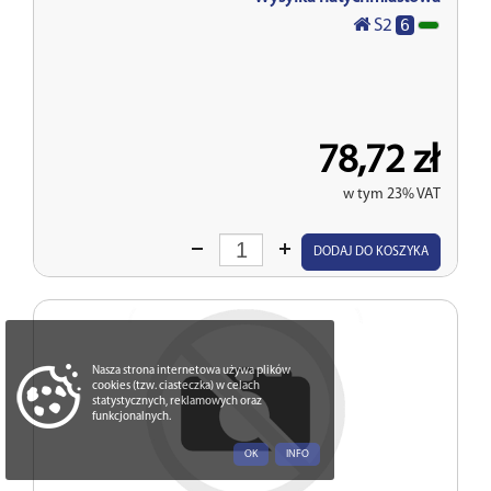
6
S2
78,72 zł
w tym 23% VAT
Wprowadź
DODAJ DO KOSZYKA
ilość
Nasza strona internetowa używa plików
cookies (tzw. ciasteczka) w celach
statystycznych, reklamowych oraz
funkcjonalnych.
OK
INFO