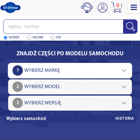
0
Wpisz
numer
NUMER
NAZWA
VIN
ZNAJDŹ CZĘŚCI PO MODELU SAMOCHODU
1
2
3
Wybierz samochód
HISTORIA