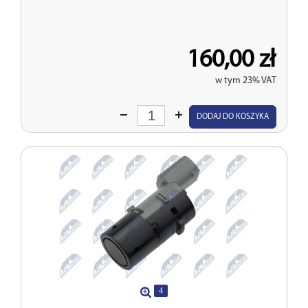
160,00 zł
w tym 23% VAT
Wprowadź
DODAJ DO KOSZYKA
ilość
4