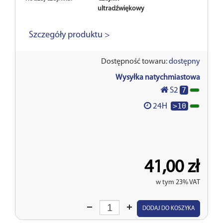
ultradźwiękowy
Szczegóły produktu >
Dostępność towaru:
dostępny
Wysyłka natychmiastowa
7
S2
>10
24H
41,00 zł
w tym 23% VAT
Wprowadź
DODAJ DO KOSZYKA
ilość