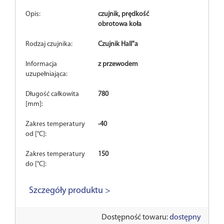
Opis:
czujnik, prędkość
obrotowa koła
Rodzaj czujnika:
Czujnik Hall"a
Informacja
z przewodem
uzupełniająca:
Długość całkowita
780
[mm]:
Zakres temperatury
-40
od [°C]:
Zakres temperatury
150
do [°C]:
Szczegóły produktu >
Dostępność towaru:
dostępny