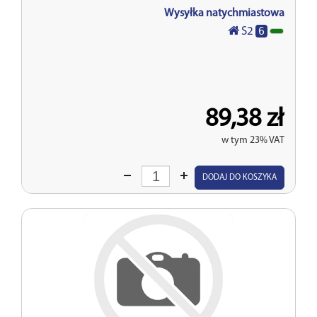
Wysyłka natychmiastowa
6
S2
89,38 zł
w tym 23% VAT
Wprowadź
DODAJ DO KOSZYKA
ilość