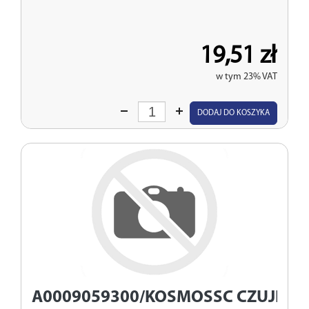
19,51 zł
w tym 23% VAT
Wprowadź
DODAJ DO KOSZYKA
ilość
A0009059300/KOSMOSSC
CZUJNIK