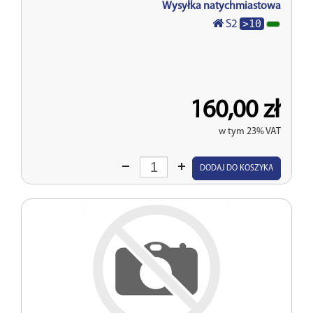
Wysyłka natychmiastowa
>10
S2
160,00 zł
w tym 23% VAT
Wprowadź
DODAJ DO KOSZYKA
ilość