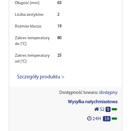
Długość [mm]:
63
Liczba zestyków:
2
Rozmiar klucza:
19
Zakres temperatury
80
do [°C]:
Zakres temperatury
25
od [°C]:
Szczegóły produktu >
Dostępność towaru:
dostępny
Wysyłka natychmiastowa
9
S2
10
24H