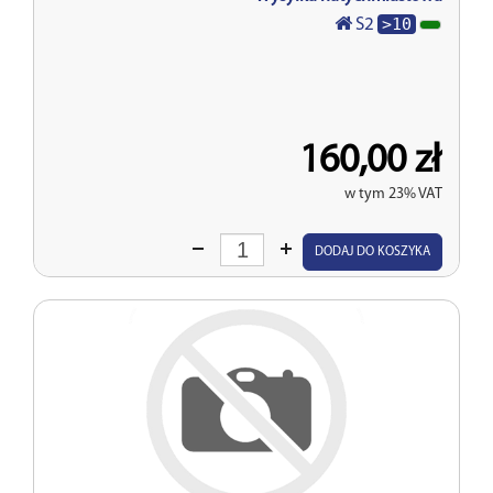
>10
S2
160,00 zł
w tym 23% VAT
Wprowadź
DODAJ DO KOSZYKA
ilość