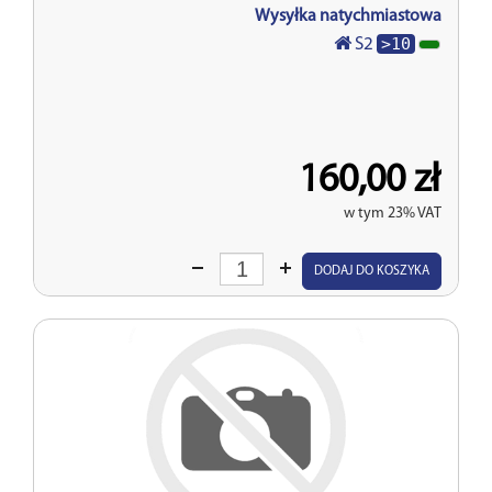
Wysyłka natychmiastowa
>10
S2
160,00 zł
w tym 23% VAT
Wprowadź
DODAJ DO KOSZYKA
ilość