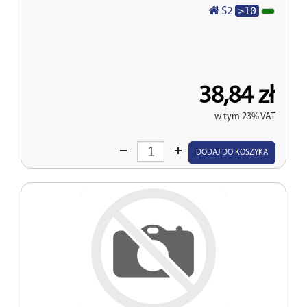
>10
S2
38,84 zł
w tym 23% VAT
Wprowadź
DODAJ DO KOSZYKA
ilość