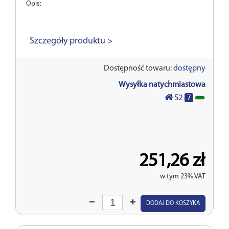
Opis:
Szczegóły produktu >
Dostępność towaru:
dostępny
Wysyłka natychmiastowa
7
S2
251,26 zł
w tym 23% VAT
Wprowadź
DODAJ DO KOSZYKA
ilość