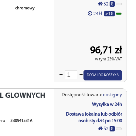
0
S2
chromowy
>10
24H
96,71 zł
w tym 23% VAT
Wprowadź
DODAJ DO KOSZYKA
ilość
EL GLOWNYCH
Dostępność towaru:
dostępny
Wysyłka w 24h
Dostawa lokalna lub odbiór
eru
3B0941531A
osobisty dziś po 15:00
0
S2