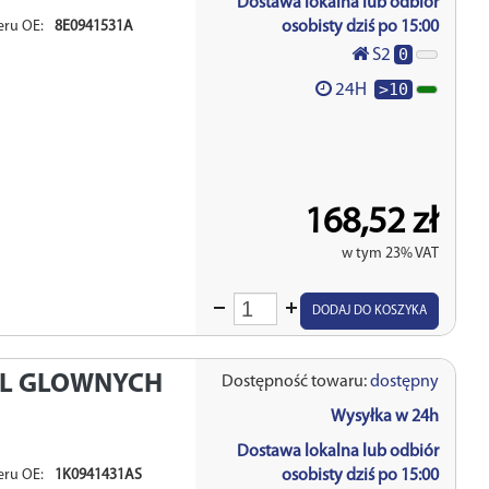
Dostawa lokalna lub odbiór
eru OE:
8E0941531A
osobisty dziś po 15:00
0
S2
>10
24H
168,52 zł
w tym 23% VAT
Wprowadź
DODAJ DO KOSZYKA
ilość
EL GLOWNYCH
Dostępność towaru:
dostępny
Wysyłka w 24h
Dostawa lokalna lub odbiór
eru OE:
1K0941431AS
osobisty dziś po 15:00