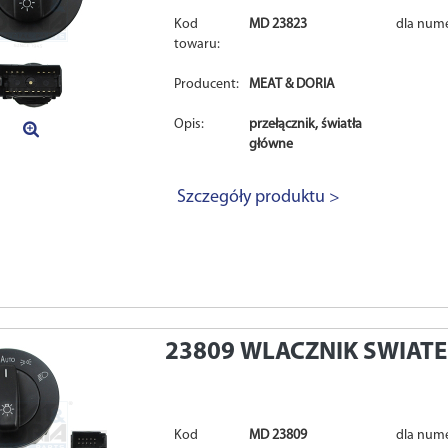
Kod
MD 23823
dla num
towaru:
Producent:
MEAT & DORIA
Opis:
przełącznik, światła
główne
Szczegóły produktu >
23809
WLACZNIK SWIAT
Kod
MD 23809
dla num