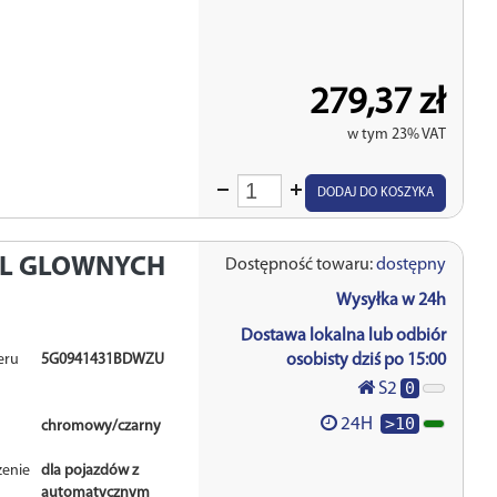
279,37 zł
w tym 23% VAT
Wprowadź
DODAJ DO KOSZYKA
ilość
EL GLOWNYCH
Dostępność towaru:
dostępny
Wysyłka w 24h
Dostawa lokalna lub odbiór
eru
5G0941431BDWZU
osobisty dziś po 15:00
0
S2
>10
24H
chromowy/czarny
enie
dla pojazdów z
automatycznym