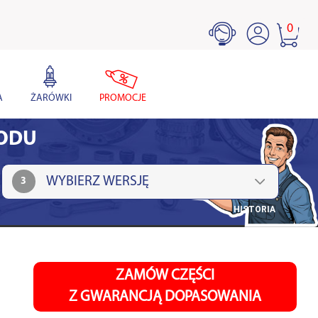
0
A
ŻARÓWKI
PROMOCJE
HODU
3
HISTORIA
ZAMÓW CZĘŚCI
Z GWARANCJĄ DOPASOWANIA