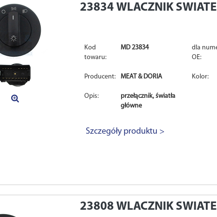
23834
WLACZNIK SWIAT
Kod
MD 23834
dla num
towaru:
OE:
Producent:
MEAT & DORIA
Kolor:
Opis:
przełącznik, światła
główne
Szczegóły produktu >
23808
WLACZNIK SWIAT