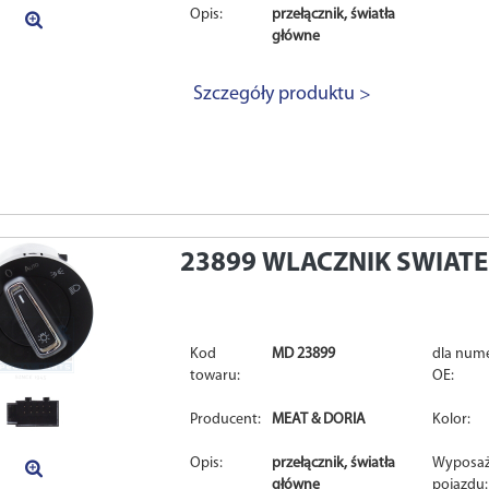
Opis:
przełącznik, światła
główne
Szczegóły produktu >
23899
WLACZNIK SWIAT
Kod
MD 23899
dla num
towaru:
OE:
Producent:
MEAT & DORIA
Kolor:
Opis:
przełącznik, światła
Wyposaż
główne
pojazdu: