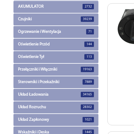
AKUMULATOR
2732
Czujniki
39239
Ogrzewanie i Wentylacja
71
Oświetlenie Przód
144
Oświetlenie Tył
113
Przełączniki i Włączniki
19163
Sterowniki i Przekaźniki
7889
Układ Ładowania
34165
Układ Rozruchu
28302
Układ Zapłonowy
1021
Wskaźniki i Deska
1445