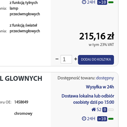
>10
24H
z funkcją tylnych
ania:
lamp
przeciwmgłowych
z funkcją świateł
ania:
przeciwmgłowych
215,16 zł
w tym 23% VAT
Wprowadź
DODAJ DO KOSZYKA
ilość
EL GLOWNYCH
Dostępność towaru:
dostępny
Wysyłka w 24h
Dostawa lokalna lub odbiór
eru OE:
1458649
osobisty dziś po 15:00
0
S2
chromowy
>10
24H