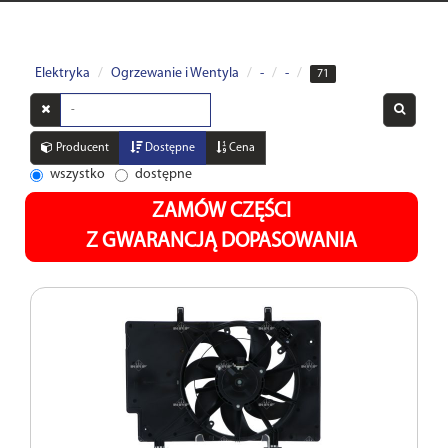
Elektryka
Ogrzewanie i Wentyla
-
-
71
Wyszukaj
w
opisach
Producent
Dostępne
Cena
wszystko
dostępne
ZAMÓW CZĘŚCI
Z GWARANCJĄ DOPASOWANIA