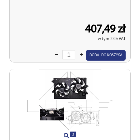
407,49 zł
w tym 23% VAT
Wprowadź
DODAJ DO KOSZYKA
ilość
3