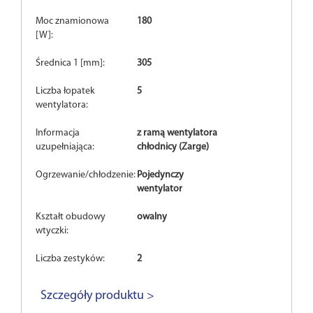
Moc znamionowa
180
[W]:
Średnica 1 [mm]:
305
Liczba łopatek
5
wentylatora:
Informacja
z ramą wentylatora
uzupełniająca:
chłodnicy (Zarge)
Ogrzewanie/chłodzenie:
Pojedynczy
wentylator
Kształt obudowy
owalny
wtyczki:
Liczba zestyków:
2
Szczegóły produktu >