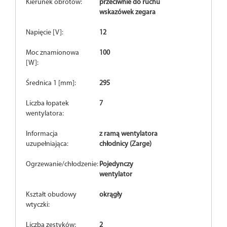
Kierunek obrotów:
przeciwnie do ruchu
wskazówek zegara
Napięcie [V]:
12
Moc znamionowa
100
[W]:
Średnica 1 [mm]:
295
Liczba łopatek
7
wentylatora:
Informacja
z ramą wentylatora
uzupełniająca:
chłodnicy (Zarge)
Ogrzewanie/chłodzenie:
Pojedynczy
wentylator
Kształt obudowy
okrągły
wtyczki:
Liczba zestyków:
2