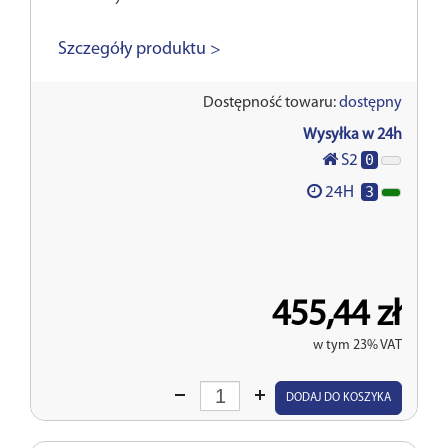
Szczegóły produktu >
Dostępność towaru:
dostępny
Wysyłka w 24h
0
S2
3
24H
455,44 zł
w tym 23% VAT
Wprowadź
DODAJ DO KOSZYKA
ilość