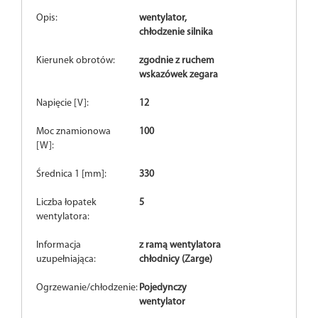
Opis:
wentylator,
chłodzenie silnika
Kierunek obrotów:
zgodnie z ruchem
wskazówek zegara
Napięcie [V]:
12
Moc znamionowa
100
[W]:
Średnica 1 [mm]:
330
Liczba łopatek
5
wentylatora:
Informacja
z ramą wentylatora
uzupełniająca:
chłodnicy (Zarge)
Ogrzewanie/chłodzenie:
Pojedynczy
wentylator