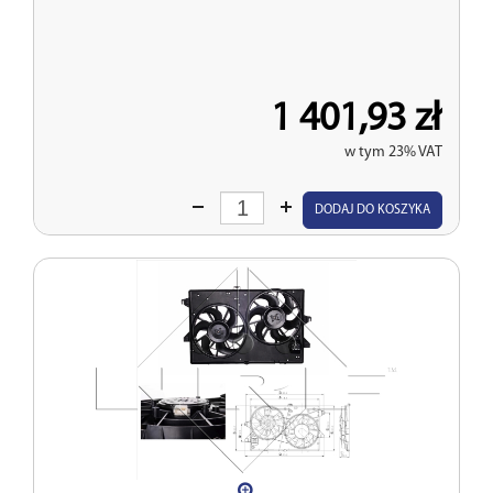
1 401,93 zł
w tym 23% VAT
Wprowadź
DODAJ DO KOSZYKA
ilość