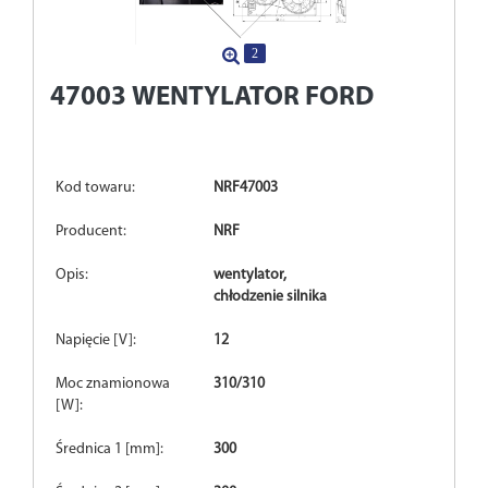
2
47003
WENTYLATOR FORD
Kod towaru:
NRF47003
Producent:
NRF
Opis:
wentylator,
chłodzenie silnika
Napięcie [V]:
12
Moc znamionowa
310/310
[W]:
Średnica 1 [mm]:
300