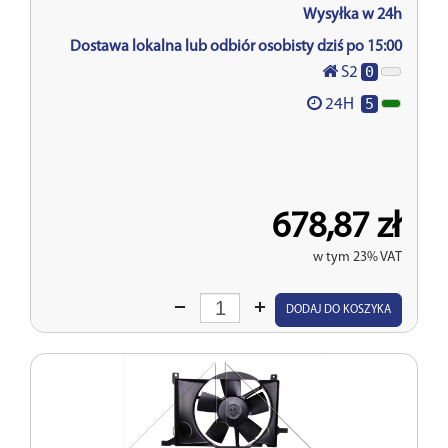
Wysyłka w 24h
Dostawa lokalna lub odbiór osobisty dziś po 15:00
0
S2
5
24H
678,87 zł
w tym 23% VAT
Wprowadź
DODAJ DO KOSZYKA
ilość