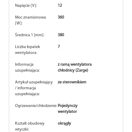
Napięcie [V]:
12
Moc znamionowa
360
[W]:
Średnica 1 [mm]:
380
Liczba łopatek
7
wentylatora:
Informacja
z ramą wentylatora
uzupełniająca:
chłodnicy (Zarge)
Artykuł uzupełniający
ze sterownikiem
/ informacja
uzupełniająca:
Ogrzewanie/chłodzenie:
Pojedynczy
wentylator
Kształt obudowy
okrągły
wtyczki: