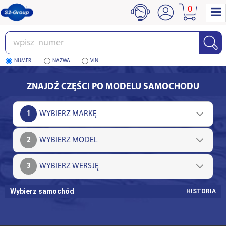
0
Wpisz
numer
NUMER
NAZWA
VIN
ZNAJDŹ CZĘŚCI PO MODELU SAMOCHODU
1
2
3
Wybierz samochód
HISTORIA