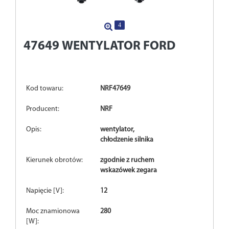
4
47649
WENTYLATOR FORD
Kod towaru:
NRF47649
Producent:
NRF
Opis:
wentylator,
chłodzenie silnika
Kierunek obrotów:
zgodnie z ruchem
wskazówek zegara
Napięcie [V]:
12
Moc znamionowa
280
[W]: