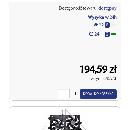
Dostępność towaru:
dostępny
Wysyłka w 24h
0
S2
3
24H
194,59 zł
w tym 23% VAT
Wprowadź
DODAJ DO KOSZYKA
ilość