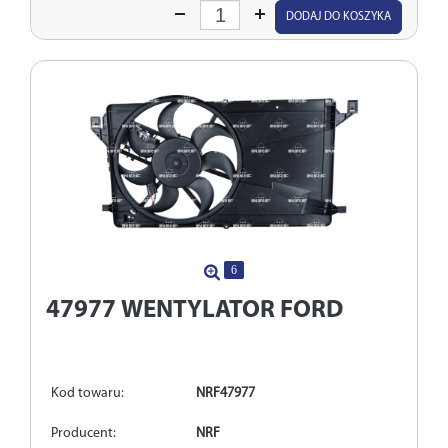
Wprowadź
DODAJ DO KOSZYKA
ilość
6
47977
WENTYLATOR FORD
Kod towaru:
NRF47977
Producent:
NRF