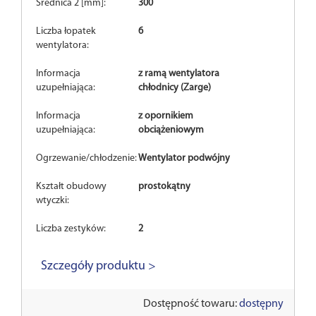
Średnica 2 [mm]:
300
Liczba łopatek
6
wentylatora:
Informacja
z ramą wentylatora
uzupełniająca:
chłodnicy (Zarge)
Informacja
z opornikiem
uzupełniająca:
obciążeniowym
Ogrzewanie/chłodzenie:
Wentylator podwójny
Kształt obudowy
prostokątny
wtyczki:
Liczba zestyków:
2
Szczegóły produktu >
Dostępność towaru:
dostępny