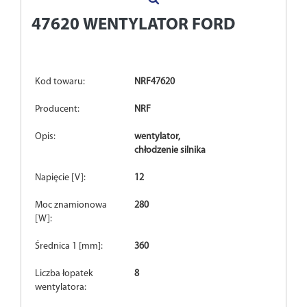
47620
WENTYLATOR FORD
Kod towaru:
NRF47620
Producent:
NRF
Opis:
wentylator,
chłodzenie silnika
Napięcie [V]:
12
Moc znamionowa
280
[W]:
Średnica 1 [mm]:
360
Liczba łopatek
8
wentylatora: