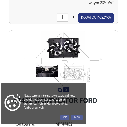
w tym 23% VAT
Wprowadź
DODAJ DO KOSZYKA
ilość
3
Nasza strona internetowa używa plików
47452
WENTYLATOR FORD
cookies (tzw. ciasteczka) w celach
statystycznych, reklamowych oraz
funkcjonalnych.
OK
INFO
Kod towaru:
NRF47452