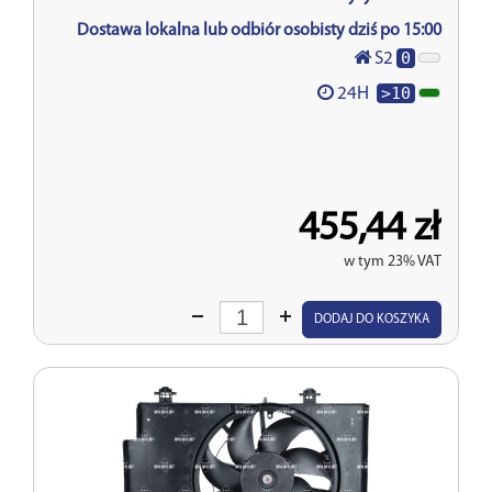
Dostawa lokalna lub odbiór osobisty dziś po 15:00
0
S2
>10
24H
455,44 zł
w tym 23% VAT
Wprowadź
DODAJ DO KOSZYKA
ilość