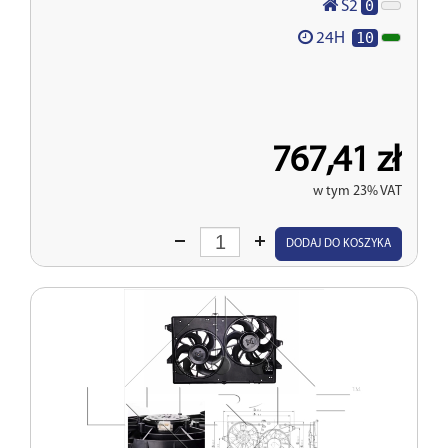
0
S2
10
24H
767,41 zł
w tym 23% VAT
Wprowadź
DODAJ DO KOSZYKA
ilość