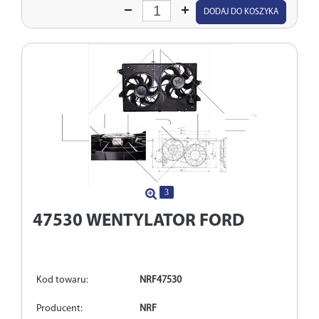
Wprowadź
DODAJ DO KOSZYKA
ilość
3
47530
WENTYLATOR FORD
Kod towaru:
NRF47530
Producent:
NRF