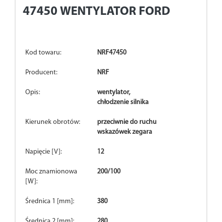
47450
WENTYLATOR FORD
Kod towaru:
NRF47450
Producent:
NRF
Opis:
wentylator,
chłodzenie silnika
Kierunek obrotów:
przeciwnie do ruchu
wskazówek zegara
Napięcie [V]:
12
Moc znamionowa
200/100
[W]:
Średnica 1 [mm]:
380
Średnica 2 [mm]:
280