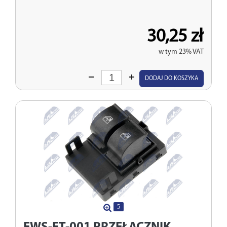
30,25 zł
w tym 23% VAT
Wprowadź
DODAJ DO KOSZYKA
ilość
5