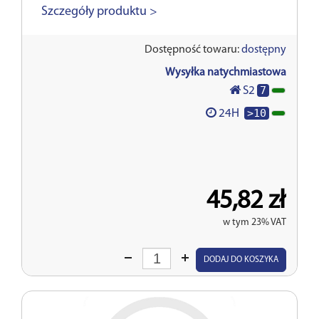
Szczegóły produktu >
Dostępność towaru:
dostępny
Wysyłka natychmiastowa
7
S2
>10
24H
45,82 zł
w tym 23% VAT
Wprowadź
DODAJ DO KOSZYKA
ilość