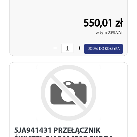
550,01 zł
w tym 23% VAT
Wprowadź
DODAJ DO KOSZYKA
ilość
5JA941431
PRZEŁĄCZNIK