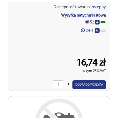
Dostępność towaru:
dostępny
Wysyłka natychmiastowa
4
S2
0
24H
16,74 zł
w tym 23% VAT
Wprowadź
DODAJ DO KOSZYKA
ilość