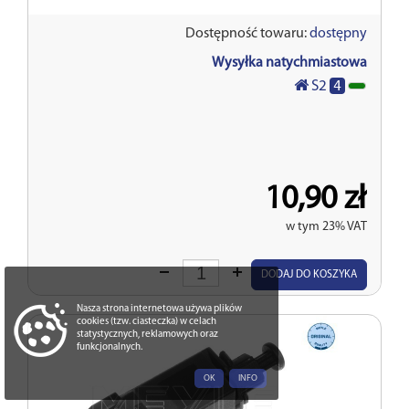
Dostępność towaru:
dostępny
Wysyłka natychmiastowa
4
S2
10,90 zł
w tym 23% VAT
Wprowadź
DODAJ DO KOSZYKA
ilość
Nasza strona internetowa używa plików
cookies (tzw. ciasteczka) w celach
statystycznych, reklamowych oraz
funkcjonalnych.
OK
INFO