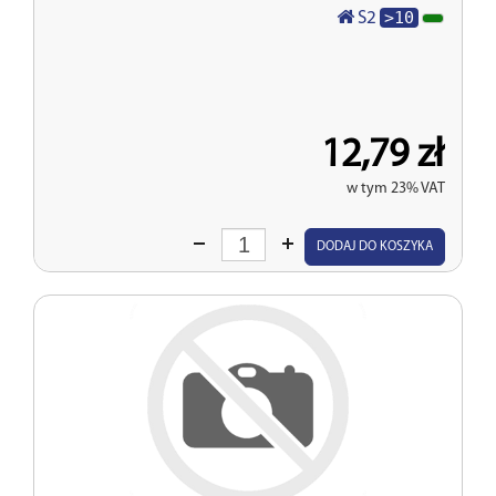
>10
S2
12,79 zł
w tym 23% VAT
Wprowadź
DODAJ DO KOSZYKA
ilość