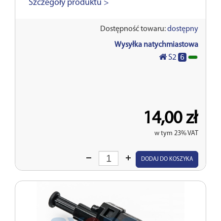
Szczegóły produktu >
Dostępność towaru:
dostępny
Wysyłka natychmiastowa
6
S2
14,00 zł
w tym 23% VAT
Wprowadź
DODAJ DO KOSZYKA
ilość