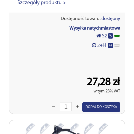
Szczegóły produktu >
Dostępność towaru:
dostępny
Wysyłka natychmiastowa
5
S2
0
24H
27,28 zł
w tym 23% VAT
Wprowadź
DODAJ DO KOSZYKA
ilość