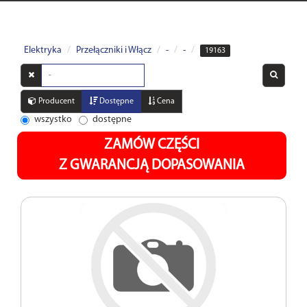
Elektryka
Przełączniki i Włącz
-
-
19163
Wyszukaj
w
opisach
Producent
Dostępne
Cena
wszystko
dostępne
ZAMÓW CZĘŚCI
Z GWARANCJĄ DOPASOWANIA