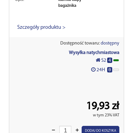
bagażnika
Szczegóły produktu >
Dostępność towaru:
dostępny
Wysyłka natychmiastowa
4
S2
0
24H
19,93 zł
w tym 23% VAT
Wprowadź
DODAJ DO KOSZYKA