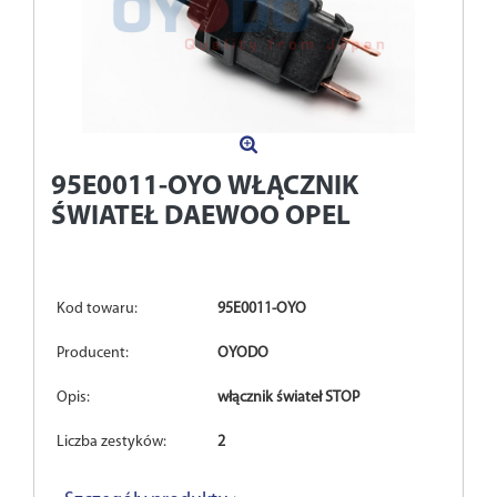
95E0011-OYO
WŁĄCZNIK
ŚWIATEŁ DAEWOO OPEL
Kod towaru:
95E0011-OYO
Producent:
OYODO
Opis:
włącznik świateł STOP
Liczba zestyków:
2