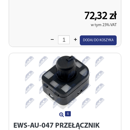
72,32 zł
w tym 23% VAT
Wprowadź
DODAJ DO KOSZYKA
ilość
6
EWS-AU-047
PRZEŁĄCZNIK