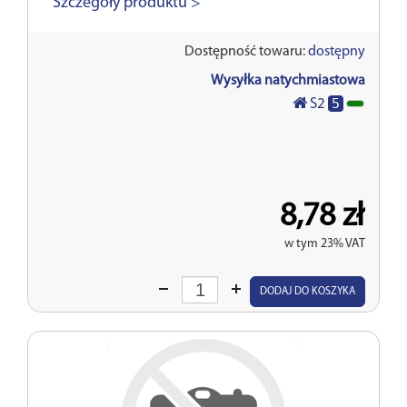
Szczegóły produktu >
Dostępność towaru:
dostępny
Wysyłka natychmiastowa
5
S2
8,78 zł
w tym 23% VAT
Wprowadź
DODAJ DO KOSZYKA
ilość