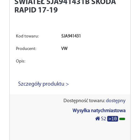
ŚWIATEŁ 5JA941431B SKODA
RAPID 17-19
Kod towaru:
5JA941431
Producent:
VW
Opis:
Szczegóły produktu >
Dostępność towaru:
dostępny
Wysyłka natychmiastowa
>10
S2