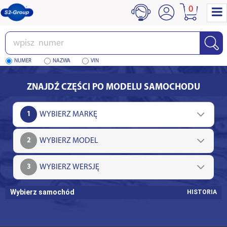
0
Wpisz
numer
NUMER
NAZWA
VIN
ZNAJDŹ CZĘŚCI PO MODELU SAMOCHODU
1
2
3
Wybierz samochód
HISTORIA