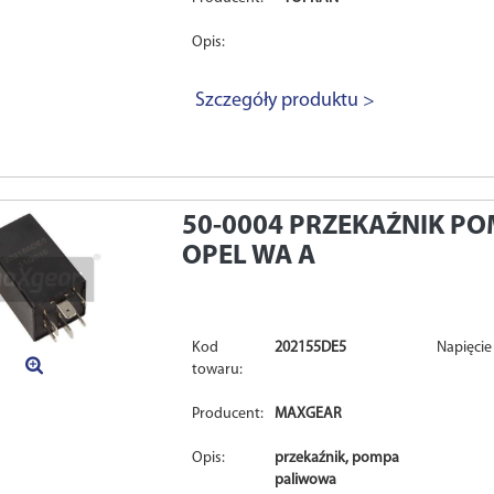
Opis:
Szczegóły produktu >
50-0004
PRZEKAŹNIK PO
OPEL WA A
Kod
202155DE5
Napięcie 
towaru:
Producent:
MAXGEAR
Opis:
przekaźnik, pompa
paliwowa