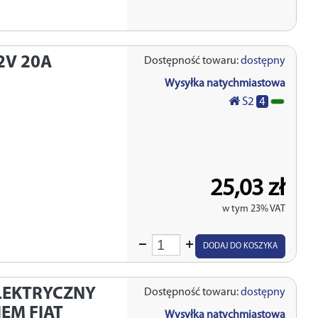
2V 20A
Dostępność towaru:
dostępny
Wysyłka natychmiastowa
4
S2
25,03 zł
w tym 23% VAT
Wprowadź
DODAJ DO KOSZYKA
ilość
LEKTRYCZNY
Dostępność towaru:
dostępny
IEM FIAT
Wysyłka natychmiastowa