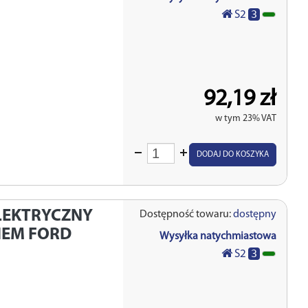
3
S2
92,19 zł
w tym 23% VAT
Wprowadź
DODAJ DO KOSZYKA
ilość
LEKTRYCZNY
Dostępność towaru:
dostępny
KIEM FORD
Wysyłka natychmiastowa
3
S2