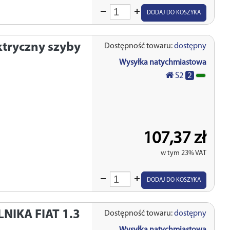
Wprowadź
DODAJ DO KOSZYKA
ilość
ktryczny szyby
Dostępność towaru:
dostępny
Wysyłka natychmiastowa
2
S2
107,37 zł
w tym 23% VAT
Wprowadź
DODAJ DO KOSZYKA
ilość
NIKA FIAT 1.3
Dostępność towaru:
dostępny