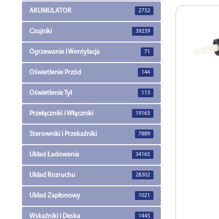
AKUMULATOR
2732
Czujniki
39239
Ogrzewanie i Wentylacja
71
Oświetlenie Przód
144
Oświetlenie Tył
113
Przełączniki i Włączniki
19163
Sterowniki i Przekaźniki
7889
Układ Ładowania
34165
Układ Rozruchu
28302
Układ Zapłonowy
1021
Wskaźniki i Deska
1445