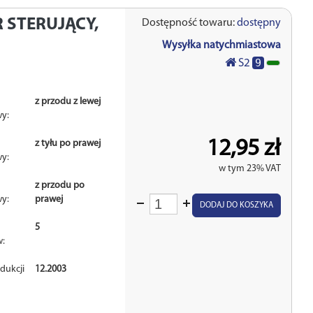
 STERUJĄCY,
Dostępność towaru:
dostępny
Wysyłka natychmiastowa
9
S2
z przodu z lewej
y:
12,95 zł
z tyłu po prawej
y:
w tym 23% VAT
z przodu po
y:
prawej
Wprowadź
DODAJ DO KOSZYKA
ilość
5
w:
dukcji
12.2003