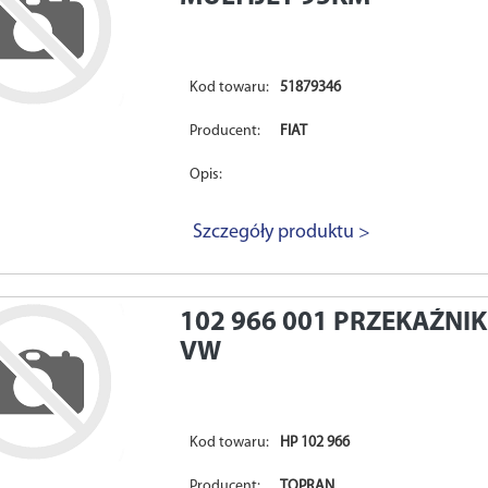
Kod towaru:
51879346
Producent:
FIAT
Opis:
Szczegóły produktu >
102 966 001
PRZEKAŹNIK
VW
Kod towaru:
HP 102 966
Producent:
TOPRAN