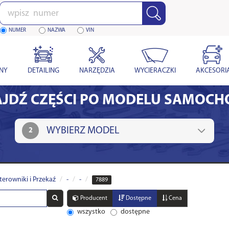
Wpisz
numer
NUMER
NAZWA
VIN
YNY
DETAILING
NARZĘDZIA
WYCIERACZKI
AKCESORI
JDŹ CZĘŚCI PO MODELU SAMOC
2
terowniki i Przekaź
-
-
7889
Producent
Dostępne
Cena
wszystko
dostępne