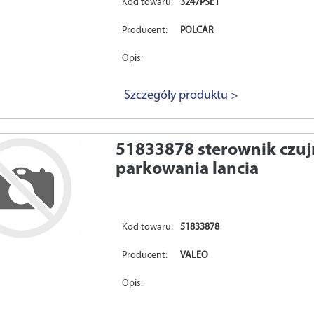
Kod towaru:
3247PSE1
Producent:
POLCAR
Opis:
Szczegóły produktu >
51833878
sterownik czu
parkowania lancia
Kod towaru:
51833878
Producent:
VALEO
Opis: