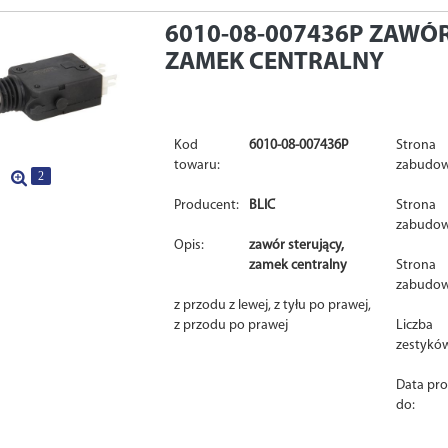
6010-08-007436P
ZAWÓR
ZAMEK CENTRALNY
Kod
6010-08-007436P
Strona
towaru:
zabudow
2
Producent:
BLIC
Strona
zabudow
Opis:
zawór sterujący,
zamek centralny
Strona
zabudow
z przodu z lewej, z tyłu po prawej,
z przodu po prawej
Liczba
zestykó
Data pro
do: