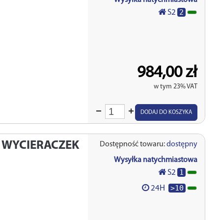
Wysyłka natychmiastowa
2
S2
984,00 zł
w tym 23% VAT
Wprowadź
DODAJ DO KOSZYKA
ilość
 WYCIERACZEK
Dostępność towaru:
dostępny
Wysyłka natychmiastowa
1
S2
>10
24H