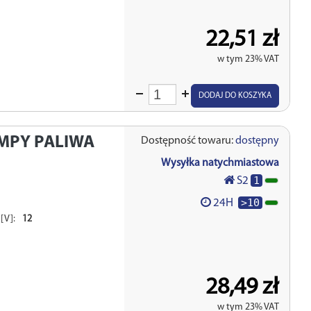
22,51 zł
w tym 23% VAT
Wprowadź
DODAJ DO KOSZYKA
ilość
MPY PALIWA
Dostępność towaru:
dostępny
Wysyłka natychmiastowa
1
S2
>10
24H
[V]:
12
28,49 zł
w tym 23% VAT