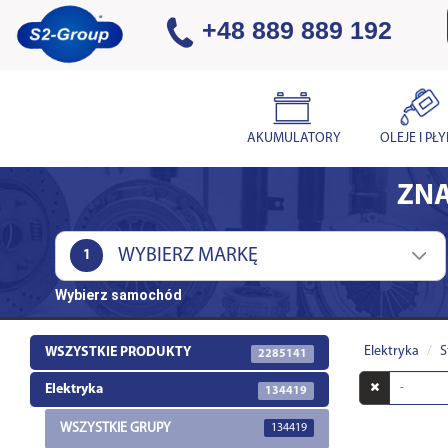
+48 889 889 192
AKUMULATORY
OLEJE I PŁ
ZNA
1
Wybierz samochód
Elektryka
S
WSZYSTKIE PRODUKTY
2285141
Wyszukaj
Elektryka
134419
w
opisach
WSZYSTKIE GRUPY
134419