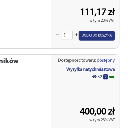
111,17 zł
w tym 23% VAT
Wprowadź
DODAJ DO KOSZYKA
ilość
jników
Dostępność towaru:
dostępny
Wysyłka natychmiastowa
2
S2
400,00 zł
w tym 23% VAT