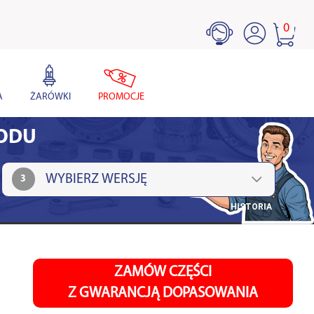
0
A
ŻARÓWKI
PROMOCJE
HODU
3
HISTORIA
ZAMÓW CZĘŚCI
Z GWARANCJĄ DOPASOWANIA