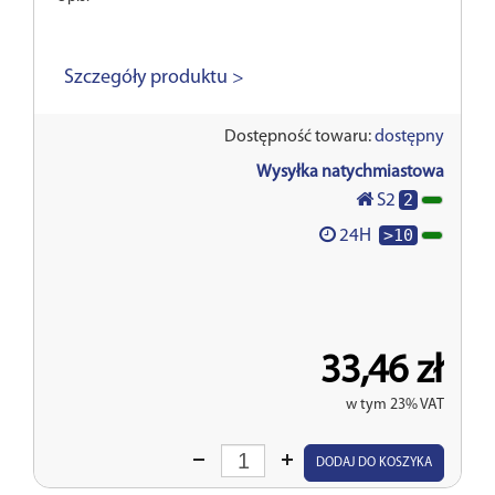
Szczegóły produktu >
Dostępność towaru:
dostępny
Wysyłka natychmiastowa
2
S2
>10
24H
33,46 zł
w tym 23% VAT
Wprowadź
DODAJ DO KOSZYKA
ilość