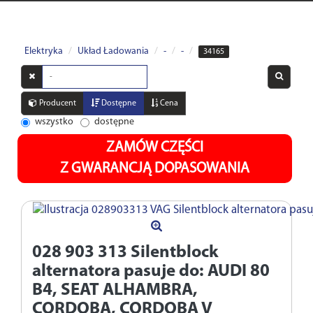
Elektryka
Układ Ładowania
-
-
34165
Wyszukaj
w
opisach
Producent
Dostępne
Cena
wszystko
dostępne
ZAMÓW CZĘŚCI
Z GWARANCJĄ DOPASOWANIA
028 903 313
Silentblock
alternatora pasuje do: AUDI 80
B4, SEAT ALHAMBRA,
CORDOBA, CORDOBA V