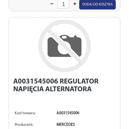
Wprowadź
DODAJ DO KOSZYKA
ilość
A0031545006
REGULATOR
NAPIĘCIA ALTERNATORA
Kod towaru:
A0031545006
Producent:
MERCEDES