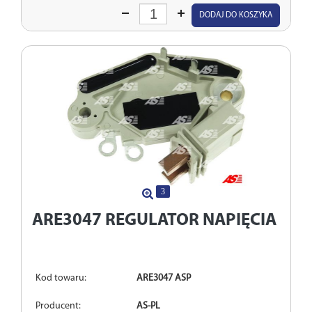
Wprowadź
DODAJ DO KOSZYKA
ilość
3
ARE3047
REGULATOR NAPIĘCIA
Kod towaru:
ARE3047 ASP
Producent:
AS-PL