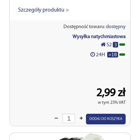
Szczegóły produktu >
Dostępność towaru:
dostępny
Wysyłka natychmiastowa
3
S2
>10
24H
2,99 zł
w tym 23% VAT
Wprowadź
DODAJ DO KOSZYKA
ilość