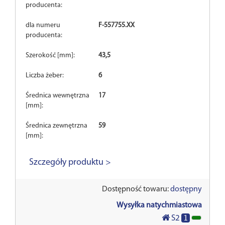
producenta:
dla numeru
F-557755.XX
producenta:
Szerokość [mm]:
43,5
Liczba żeber:
6
Średnica wewnętrzna
17
[mm]:
Średnica zewnętrzna
59
[mm]:
Szczegóły produktu >
Dostępność towaru:
dostępny
Wysyłka natychmiastowa
1
S2