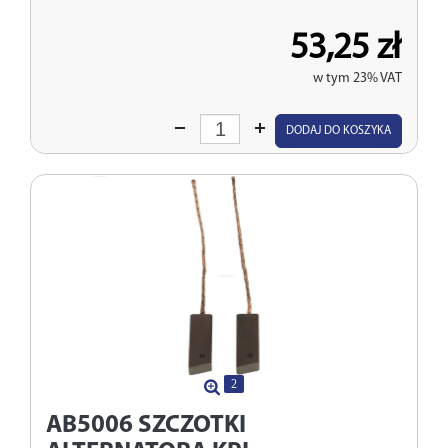
53,25 zł
w tym 23% VAT
Wprowadź
DODAJ DO KOSZYKA
ilość
2
AB5006
SZCZOTKI