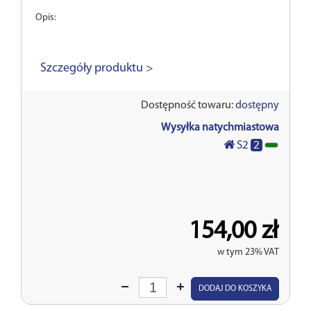
Opis:
Szczegóły produktu >
Dostępność towaru:
dostępny
Wysyłka natychmiastowa
2
S2
154,00 zł
w tym 23% VAT
Wprowadź
DODAJ DO KOSZYKA
ilość