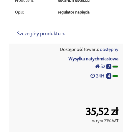
Producent:
MAGNETI MARELLI
Opis:
regulator napięcia
Szczegóły produktu >
Dostępność towaru:
dostępny
Wysyłka natychmiastowa
2
S2
4
24H
35,52 zł
w tym 23% VAT