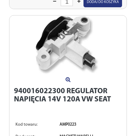
DODAJ DO KOSZYKA
ilość
940016022300
REGULATOR
NAPIĘCIA 14V 120A VW SEAT
Kod towaru:
AMP0223