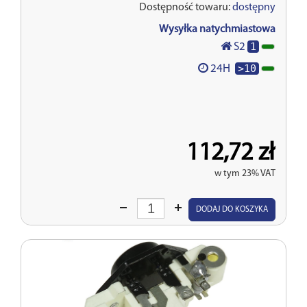
Dostępność towaru:
dostępny
Wysyłka natychmiastowa
1
S2
>10
24H
112,72 zł
w tym 23% VAT
Wprowadź
DODAJ DO KOSZYKA
ilość