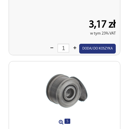
3,17 zł
w tym 23% VAT
Wprowadź
DODAJ DO KOSZYKA
ilość
5