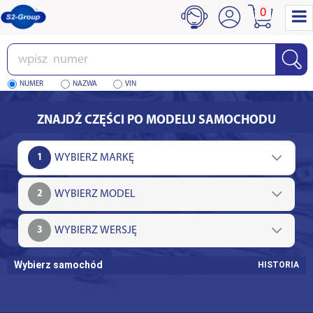
0
Wpisz
numer
NUMER
NAZWA
VIN
ZNAJDŹ CZĘŚCI PO MODELU SAMOCHODU
1
2
3
Wybierz samochód
HISTORIA