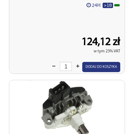
>10
24H
124,12 zł
w tym 23% VAT
Wprowadź
DODAJ DO KOSZYKA
ilość