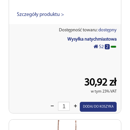
Szczegóły produktu >
Dostępność towaru:
dostępny
Wysyłka natychmiastowa
2
S2
30,92 zł
w tym 23% VAT
Wprowadź
DODAJ DO KOSZYKA
ilość