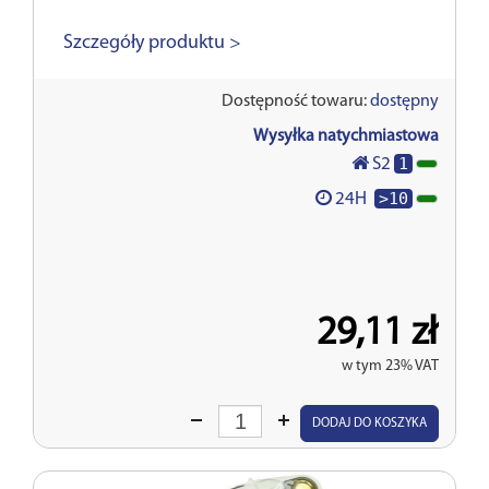
Szczegóły produktu >
Dostępność towaru:
dostępny
Wysyłka natychmiastowa
1
S2
>10
24H
29,11 zł
w tym 23% VAT
Wprowadź
DODAJ DO KOSZYKA
ilość