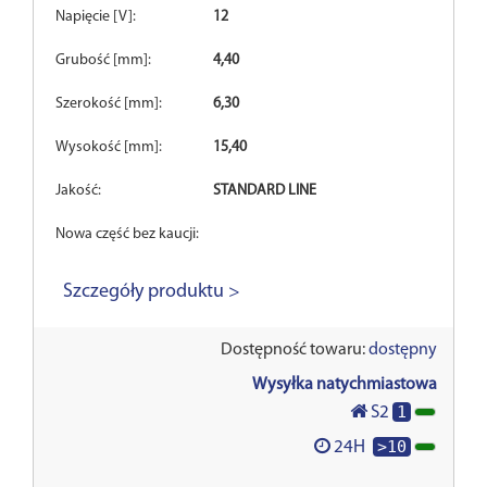
Napięcie [V]:
12
Grubość [mm]:
4,40
Szerokość [mm]:
6,30
Wysokość [mm]:
15,40
Jakość:
STANDARD LINE
Nowa część bez kaucji:
Szczegóły produktu >
Dostępność towaru:
dostępny
Wysyłka natychmiastowa
1
S2
>10
24H