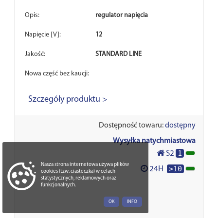
Opis:
regulator napięcia
Napięcie [V]:
12
Jakość:
STANDARD LINE
Nowa część bez kaucji:
Szczegóły produktu >
Dostępność towaru:
dostępny
Wysyłka natychmiastowa
1
S2
Nasza strona internetowa używa plików
>10
24H
cookies (tzw. ciasteczka) w celach
statystycznych, reklamowych oraz
funkcjonalnych.
OK
INFO