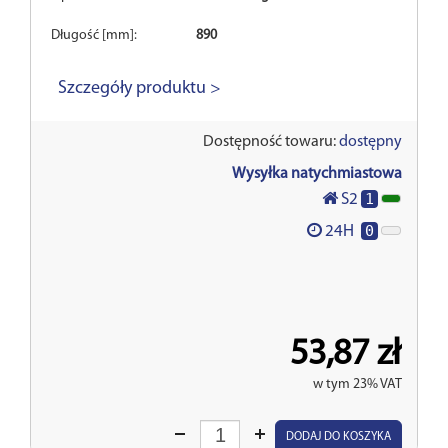
Długość [mm]:
890
Szczegóły produktu >
Dostępność towaru:
dostępny
Wysyłka natychmiastowa
1
S2
0
24H
53,87 zł
w tym 23% VAT
Wprowadź
DODAJ DO KOSZYKA