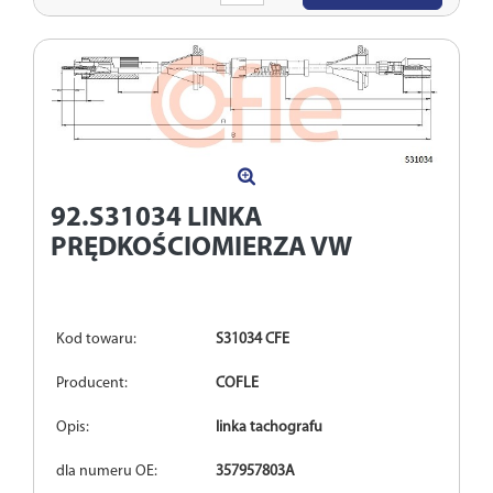
ilość
92.S31034
LINKA
PRĘDKOŚCIOMIERZA VW
Kod towaru:
S31034 CFE
Producent:
COFLE
Opis:
linka tachografu
dla numeru OE:
357957803A