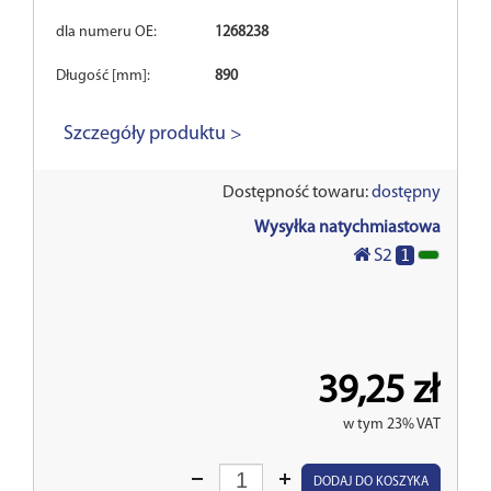
dla numeru OE:
1268238
Długość [mm]:
890
Szczegóły produktu >
Dostępność towaru:
dostępny
Wysyłka natychmiastowa
1
S2
39,25 zł
w tym 23% VAT
Wprowadź
DODAJ DO KOSZYKA