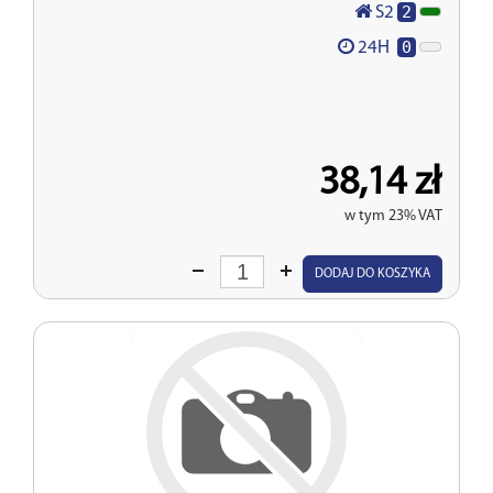
2
S2
0
24H
38,14 zł
w tym 23% VAT
Wprowadź
DODAJ DO KOSZYKA
ilość