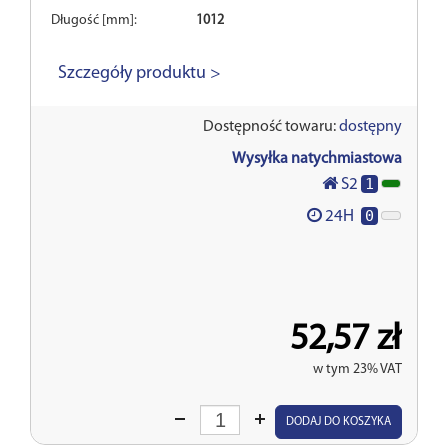
Długość [mm]:
1012
Szczegóły produktu >
Dostępność towaru:
dostępny
Wysyłka natychmiastowa
1
S2
0
24H
52,57 zł
w tym 23% VAT
Wprowadź
DODAJ DO KOSZYKA
ilość