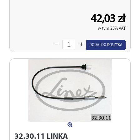
42,03 zł
w tym 23% VAT
Wprowadź
DODAJ DO KOSZYKA
ilość
32.30.11
LINKA