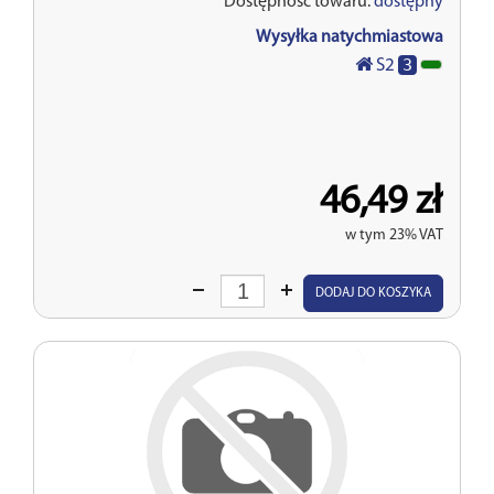
Dostępność towaru:
dostępny
Wysyłka natychmiastowa
3
S2
46,49 zł
w tym 23% VAT
Wprowadź
DODAJ DO KOSZYKA
ilość