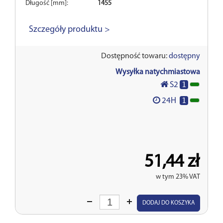
Długość [mm]:
1455
Szczegóły produktu >
Dostępność towaru:
dostępny
Wysyłka natychmiastowa
1
S2
1
24H
51,44 zł
w tym 23% VAT
Wprowadź
DODAJ DO KOSZYKA
ilość