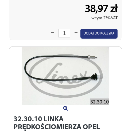
38,97 zł
w tym 23% VAT
Wprowadź
DODAJ DO KOSZYKA
ilość
32.30.10
LINKA
PRĘDKOŚCIOMIERZA OPEL