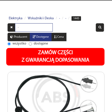
Elektryka
Wskaźniki i Deska
-
-
1445
Wyszukaj
w
opisach
Producent
Dostępne
Cena
wszystko
dostępne
ZAMÓW CZĘŚCI
Z GWARANCJĄ DOPASOWANIA