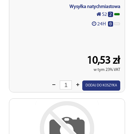
Wysyłka natychmiastowa
2
S2
0
24H
10,53 zł
w tym 23% VAT
Wprowadź
DODAJ DO KOSZYKA
ilość