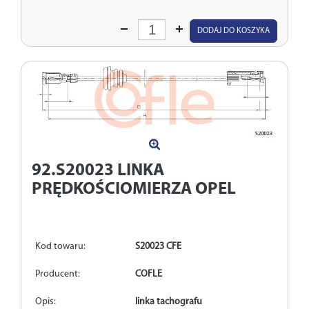
Wprowadź
DODAJ DO KOSZYKA
ilość
92.S20023
LINKA
PRĘDKOŚCIOMIERZA OPEL
Kod towaru:
S20023 CFE
Producent:
COFLE
Opis:
linka tachografu