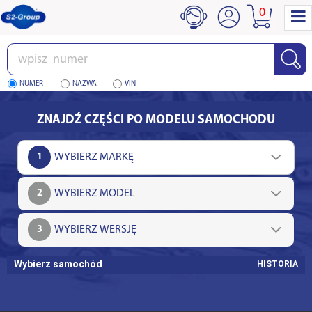
0
Wpisz
numer
NUMER
NAZWA
VIN
ZNAJDŹ CZĘŚCI PO MODELU SAMOCHODU
1
2
3
Wybierz samochód
HISTORIA