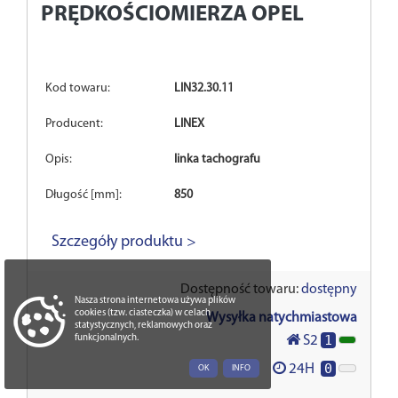
PRĘDKOŚCIOMIERZA OPEL
Kod towaru:
LIN32.30.11
Producent:
LINEX
Opis:
linka tachografu
Długość [mm]:
850
Szczegóły produktu >
Dostępność towaru:
dostępny
Nasza strona internetowa używa plików
cookies (tzw. ciasteczka) w celach
Wysyłka natychmiastowa
statystycznych, reklamowych oraz
1
S2
funkcjonalnych.
0
24H
OK
INFO