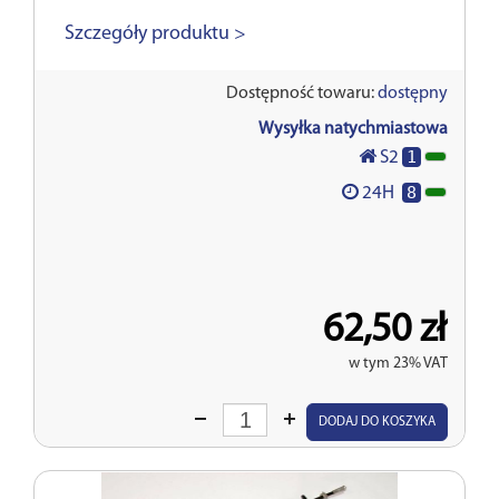
Szczegóły produktu >
Dostępność towaru:
dostępny
Wysyłka natychmiastowa
1
S2
8
24H
62,50 zł
w tym 23% VAT
Wprowadź
DODAJ DO KOSZYKA
ilość