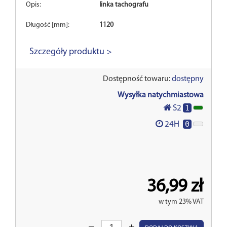
Opis:
linka tachografu
Długość [mm]:
1120
Szczegóły produktu >
Dostępność towaru:
dostępny
Wysyłka natychmiastowa
1
S2
0
24H
36,99 zł
w tym 23% VAT
Wprowadź