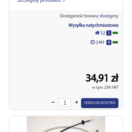
Szczegóły produktu >
Dostępność towaru:
dostępny
Wysyłka natychmiastowa
1
S2
9
24H
34,91 zł
w tym 23% VAT
Wprowadź
DODAJ DO KOSZYKA
ilość