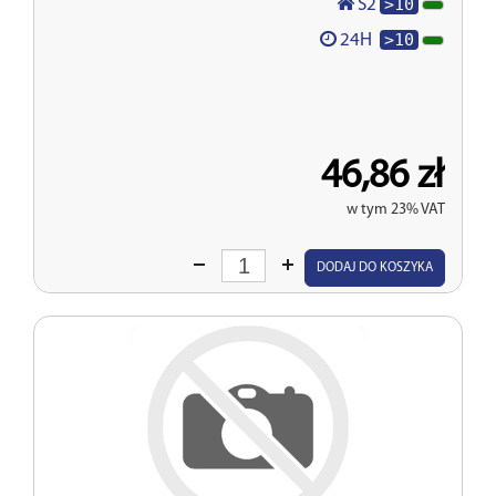
>10
S2
>10
24H
46,86 zł
w tym 23% VAT
Wprowadź
DODAJ DO KOSZYKA
ilość