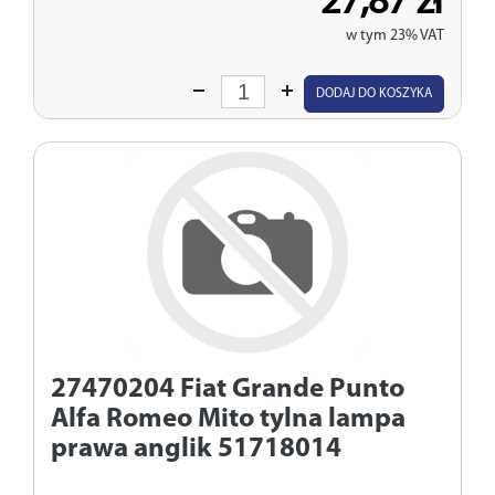
27,87 zł
w tym 23% VAT
Wprowadź
DODAJ DO KOSZYKA
ilość
27470204
Fiat Grande Punto
Alfa Romeo Mito tylna lampa
prawa anglik 51718014