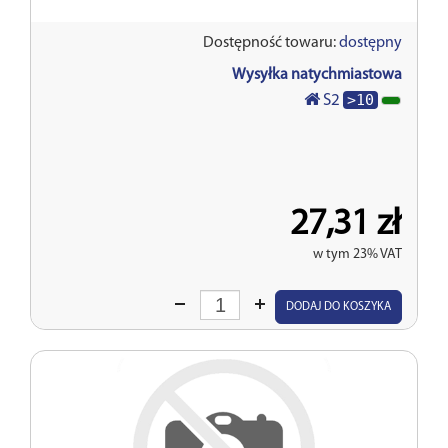
Dostępność towaru:
dostępny
Wysyłka natychmiastowa
>10
S2
27,31 zł
w tym 23% VAT
Wprowadź
DODAJ DO KOSZYKA
ilość