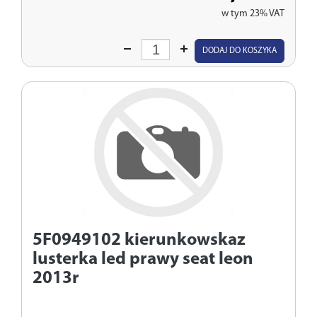
w tym 23% VAT
Wprowadź
DODAJ DO KOSZYKA
ilość
5F0949102
kierunkowskaz
lusterka led prawy seat leon
2013r