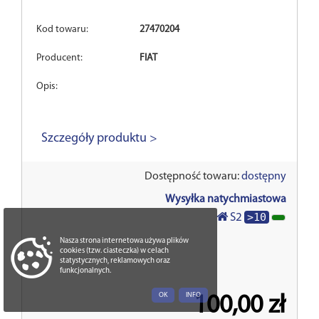
Kod towaru:
27470204
Producent:
FIAT
Opis:
Szczegóły produktu >
Dostępność towaru:
dostępny
Wysyłka natychmiastowa
>10
S2
Nasza strona internetowa używa plików
cookies (tzw. ciasteczka) w celach
statystycznych, reklamowych oraz
funkcjonalnych.
OK
INFO
100,00 zł