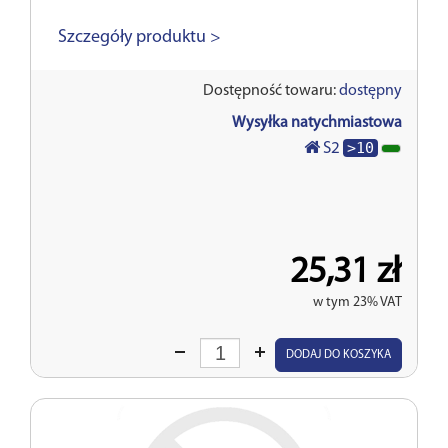
Szczegóły produktu >
Dostępność towaru:
dostępny
Wysyłka natychmiastowa
>10
S2
25,31 zł
w tym 23% VAT
Wprowadź
DODAJ DO KOSZYKA
ilość