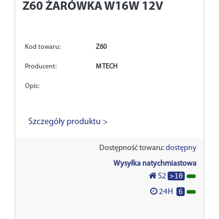
Z60
ŻARÓWKA W16W 12V
Kod towaru:
Z60
Producent:
M TECH
Opis:
Szczegóły produktu >
Dostępność towaru:
dostępny
Wysyłka natychmiastowa
>10
S2
6
24H