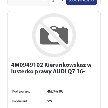
DODAJ DO KOSZYKA
ilość
4M0949102
Kierunkowskaz w
lusterko prawy AUDI Q7 16-
Kod towaru:
4M0949102
Producent:
VW