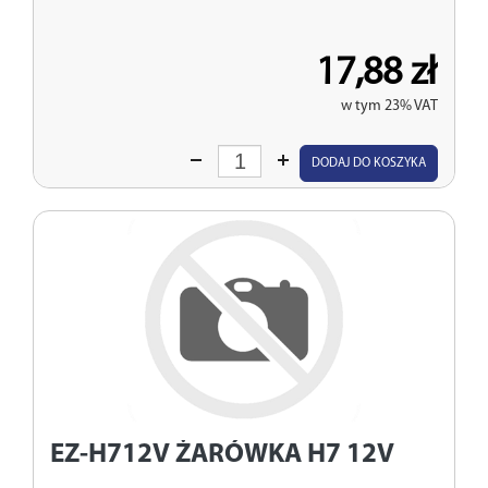
17,88 zł
w tym 23% VAT
Wprowadź
DODAJ DO KOSZYKA
ilość
EZ-H712V
ŻARÓWKA H7 12V