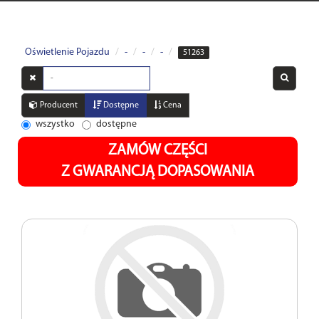
Oświetlenie Pojazdu
-
-
-
51263
Wyszukaj
w
opisach
Producent
Dostępne
Cena
wszystko
dostępne
ZAMÓW CZĘŚCI
Z GWARANCJĄ DOPASOWANIA