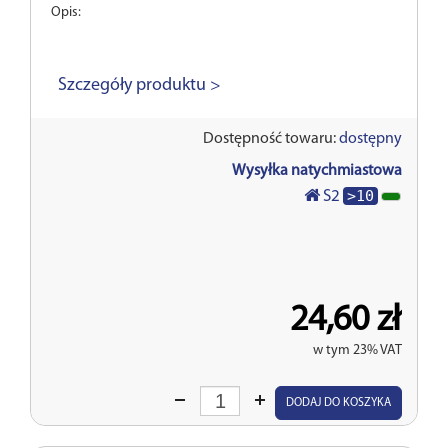
Opis:
Szczegóły produktu >
Dostępność towaru:
dostępny
Wysyłka natychmiastowa
>10
S2
24,60 zł
w tym 23% VAT
Wprowadź
DODAJ DO KOSZYKA
ilość