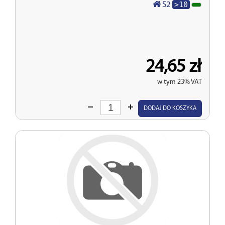
>10
S2
24,65 zł
w tym 23% VAT
Wprowadź
DODAJ DO KOSZYKA
ilość