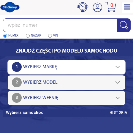
0
Wpisz
numer
NUMER
NAZWA
VIN
ZNAJDŹ CZĘŚCI PO MODELU SAMOCHODU
1
2
3
Wybierz samochód
HISTORIA