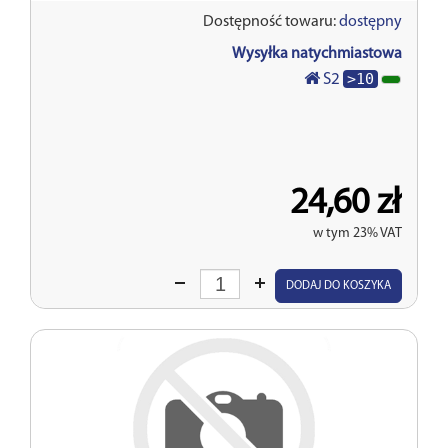
Dostępność towaru:
dostępny
Wysyłka natychmiastowa
>10
S2
24,60 zł
w tym 23% VAT
Wprowadź
DODAJ DO KOSZYKA
ilość