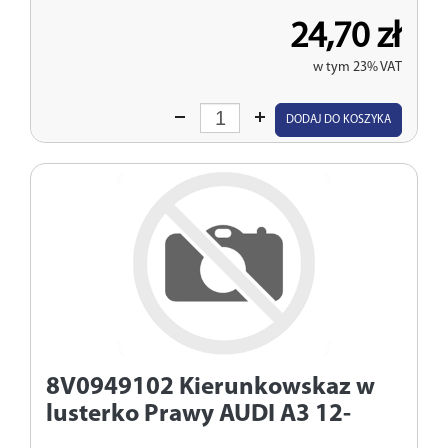
24,70 zł
w tym 23% VAT
Wprowadź
DODAJ DO KOSZYKA
ilość
8V0949102
Kierunkowskaz w
lusterko Prawy AUDI A3 12-