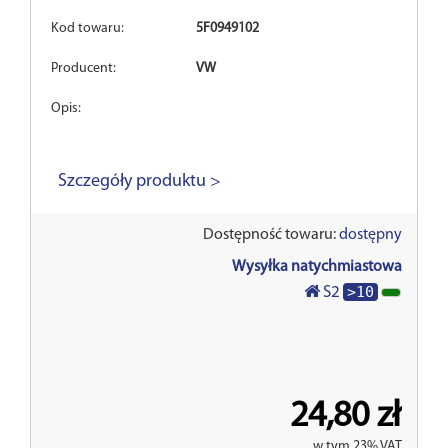
Kod towaru:
5F0949102
Producent:
VW
Opis:
Szczegóły produktu >
Dostępność towaru:
dostępny
Wysyłka natychmiastowa
>10
S2
24,80 zł
w tym 23% VAT