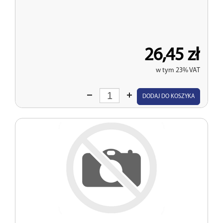
26,45 zł
w tym 23% VAT
Wprowadź
DODAJ DO KOSZYKA
ilość