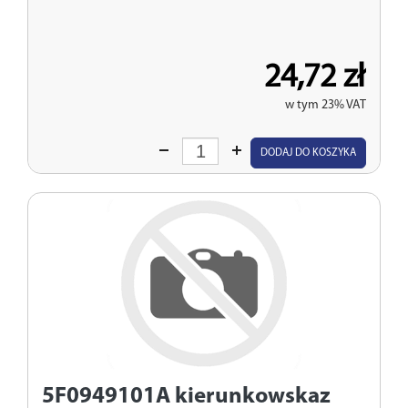
24,72 zł
w tym 23% VAT
Wprowadź
DODAJ DO KOSZYKA
ilość
5F0949101A
kierunkowskaz