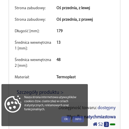
Strona zabudowy:
Oś przednia, z lewej
Strona zabudowy:
Oś przednia, z prawej
Długość [mm]:
179
Średnica wewnętrzna
13
1 [mm]:
Średnica wewnętrzna
48
2 [mm]:
Materiał:
Termoplast
Szczegóły produktu >
Nasza strona internetowa używa plików
cookies (tzw. ciasteczka) w celach
statystycznych, reklamowych oraz
Dostępność towaru:
dostępny
funkcjonalnych.
Wysyłka natychmiastowa
OK
INFO
3
S2