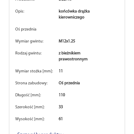
Opis:
końcówka drążka
kierowniczego
Oś przednia
Wymiar gwintu:
M12x1.25
Rodzaj gwintu:
z bieżnikiem
prawostronnym
Wymiar stożka [mm]:
11
Strona zabudowy:
Oś przednia
Długość [mm]:
110
Szerokość [mm]:
33
Wysokość [mm]:
61