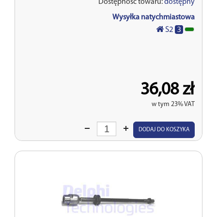
Dostępność towaru:
dostępny
Wysyłka natychmiastowa
3
S2
36,08 zł
w tym 23% VAT
Wprowadź
DODAJ DO KOSZYKA
ilość