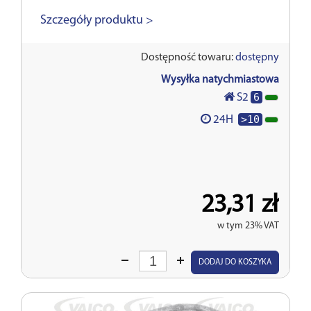
Szczegóły produktu >
Dostępność towaru:
dostępny
Wysyłka natychmiastowa
6
S2
>10
24H
23,31 zł
w tym 23% VAT
Wprowadź
DODAJ DO KOSZYKA
ilość