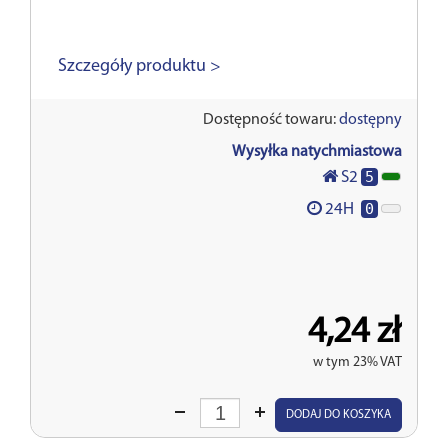
Szczegóły produktu >
Dostępność towaru:
dostępny
Wysyłka natychmiastowa
5
S2
0
24H
4,24 zł
w tym 23% VAT
Wprowadź
DODAJ DO KOSZYKA
ilość