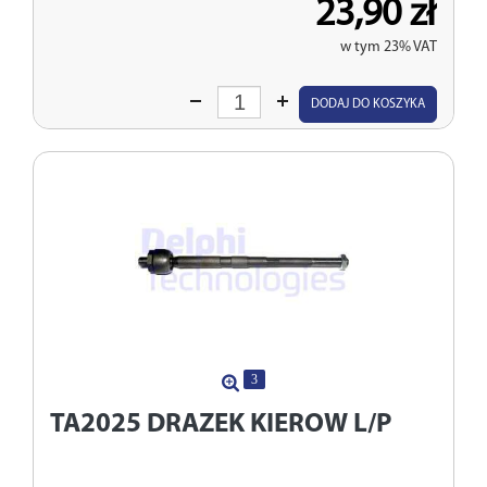
23,90 zł
w tym 23% VAT
Wprowadź
DODAJ DO KOSZYKA
ilość
3
TA2025
DRAZEK KIEROW L/P