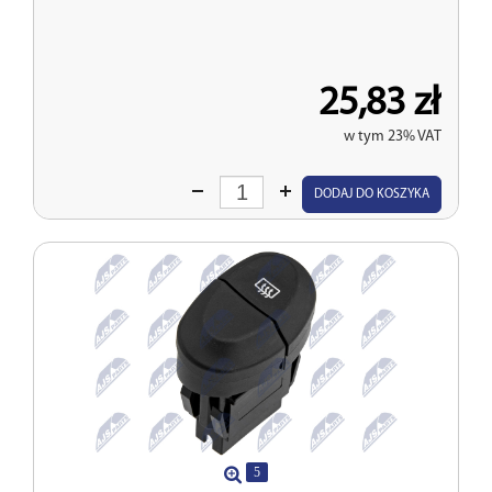
25,83 zł
w tym 23% VAT
Wprowadź
DODAJ DO KOSZYKA
ilość
5