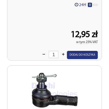
0
24H
12,95 zł
w tym 23% VAT
Wprowadź
DODAJ DO KOSZYKA
ilość