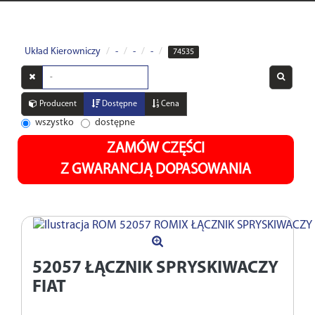
Układ Kierowniczy
-
-
-
74535
Wyszukaj
w
opisach
Producent
Dostępne
Cena
wszystko
dostępne
ZAMÓW CZĘŚCI
Z GWARANCJĄ DOPASOWANIA
52057
ŁĄCZNIK SPRYSKIWACZY
FIAT