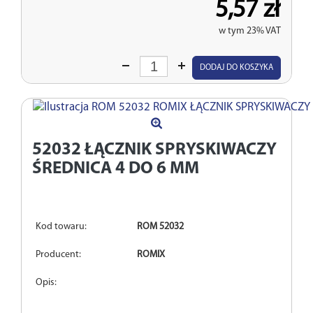
5,57 zł
w tym 23% VAT
Wprowadź
DODAJ DO KOSZYKA
ilość
52032
ŁĄCZNIK SPRYSKIWACZY
ŚREDNICA 4 DO 6 MM
Kod towaru:
ROM 52032
Producent:
ROMIX
Opis: