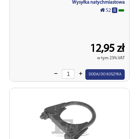
Wysyłka natychmiastowa
8
S2
12,95 zł
w tym 23% VAT
Wprowadź
DODAJ DO KOSZYKA
ilość