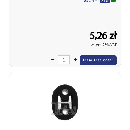
>10
24H
5,26 zł
w tym 23% VAT
Wprowadź
DODAJ DO KOSZYKA
ilość