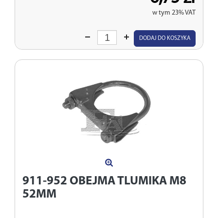
w tym 23% VAT
Wprowadź
DODAJ DO KOSZYKA
ilość
911-952
OBEJMA TLUMIKA M8
52MM