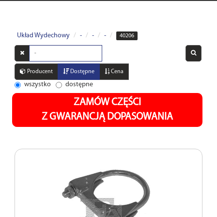
Układ Wydechowy
-
-
-
40206
Wyszukaj
w
opisach
Producent
Dostępne
Cena
wszystko
dostępne
ZAMÓW CZĘŚCI
Z GWARANCJĄ DOPASOWANIA