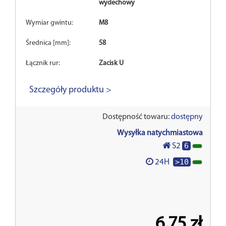
wydechowy
Wymiar gwintu:
M8
Średnica [mm]:
58
Łącznik rur:
Zacisk U
Szczegóły produktu >
Dostępność towaru:
dostępny
Wysyłka natychmiastowa
6
S2
>10
24H
6,75 zł