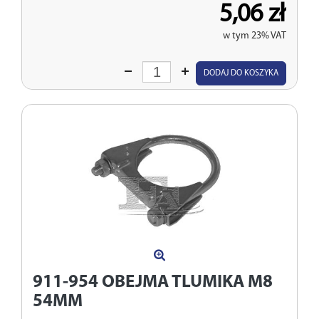
5,06 zł
w tym 23% VAT
Wprowadź
DODAJ DO KOSZYKA
ilość
911-954
OBEJMA TLUMIKA M8
54MM