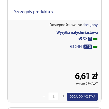
Szczegóły produktu >
Dostępność towaru:
dostępny
Wysyłka natychmiastowa
7
S2
>10
24H
6,61 zł
w tym 23% VAT
Wprowadź
DODAJ DO KOSZYKA
ilość