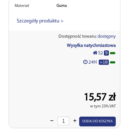
Materiał:
Guma
Szczegóły produktu >
Dostępność towaru:
dostępny
Wysyłka natychmiastowa
9
S2
>10
24H
15,57 zł
w tym 23% VAT
Wprowadź
DODAJ DO KOSZYKA
ilość