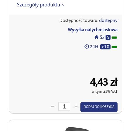
Szczegóły produktu >
Dostępność towaru:
dostępny
Wysyłka natychmiastowa
5
S2
>10
24H
4,43 zł
w tym 23% VAT
Wprowadź
DODAJ DO KOSZYKA
ilość