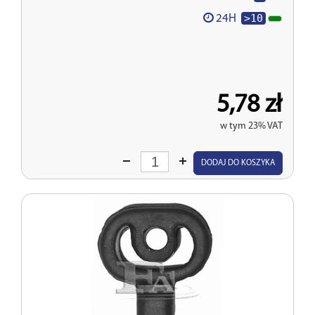
>10
24H
5,78 zł
w tym 23% VAT
Wprowadź
DODAJ DO KOSZYKA
ilość