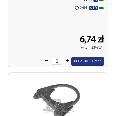
>10
24H
6,74 zł
w tym 23% VAT
Wprowadź
DODAJ DO KOSZYKA
ilość