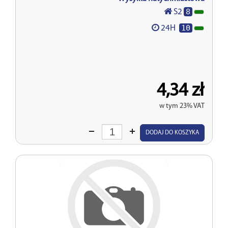
8
S2
10
24H
4,34 zł
w tym 23% VAT
Wprowadź
DODAJ DO KOSZYKA
ilość