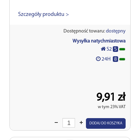
Szczegóły produktu >
Dostępność towaru:
dostępny
Wysyłka natychmiastowa
5
S2
8
24H
9,91 zł
w tym 23% VAT
Wprowadź
DODAJ DO KOSZYKA
ilość