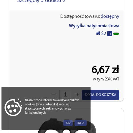
Szczegóły produktu >
Dostępność towaru:
dostępny
Wysyłka natychmiastowa
5
S2
6,67 zł
w tym 23% VAT
Wprowadź
DODAJ DO KOSZYKA
ilość
Nasza strona internetowa używa plików
cookies (tzw. ciasteczka) w celach
statystycznych, reklamowych oraz
funkcjonalnych.
OK
INFO