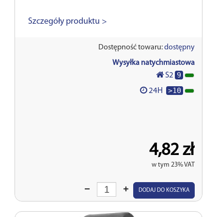
Szczegóły produktu >
Dostępność towaru:
dostępny
Wysyłka natychmiastowa
9
S2
>10
24H
4,82 zł
w tym 23% VAT
Wprowadź
DODAJ DO KOSZYKA
ilość