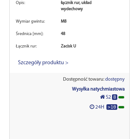
Opis:
łącznik rur, układ
wydechowy
Wymiar gwintu:
M8
Średnica [mm]:
48
Łącznik rur:
Zacisk U
Szczegóły produktu >
Dostępność towaru:
dostępny
Wysyłka natychmiastowa
8
S2
>10
24H