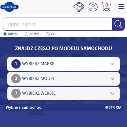
0
Wpisz
numer
NUMER
NAZWA
VIN
ZNAJDŹ CZĘŚCI PO MODELU SAMOCHODU
1
2
3
Wybierz samochód
HISTORIA