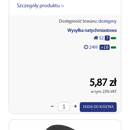
Szczegóły produktu >
Dostępność towaru:
dostępny
Wysyłka natychmiastowa
7
S2
>10
24H
5,87 zł
w tym 23% VAT
Wprowadź
DODAJ DO KOSZYKA
ilość