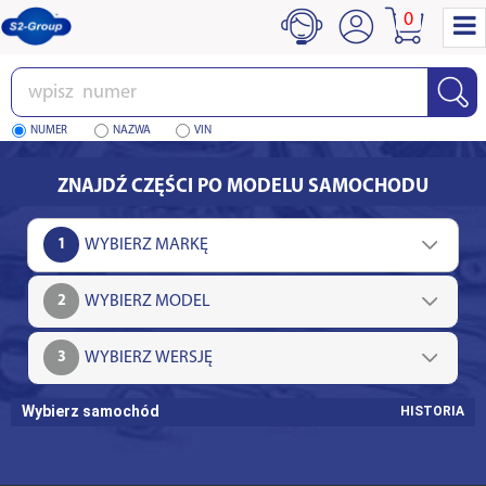
0
Wpisz
numer
NUMER
NAZWA
VIN
ZNAJDŹ CZĘŚCI PO MODELU SAMOCHODU
1
2
3
Wybierz samochód
HISTORIA