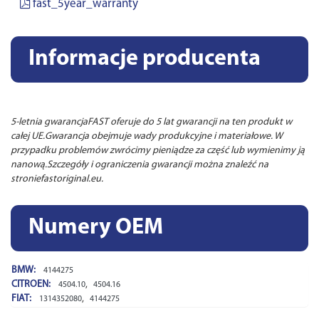
fast_5year_warranty
Informacje producenta
5-letnia gwarancjaFAST oferuje do 5 lat gwarancji na ten produkt w
całej UE.Gwarancja obejmuje wady produkcyjne i materiałowe. W
przypadku problemów zwrócimy pieniądze za część lub wymienimy ją
nanową.Szczegóły i ograniczenia gwarancji można znaleźć na
stroniefastoriginal.eu.
Numery OEM
BMW:
4144275
CITROEN:
,
4504.10
4504.16
FIAT:
,
1314352080
4144275