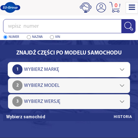
0
Wpisz
numer
NUMER
NAZWA
VIN
ZNAJDŹ CZĘŚCI PO MODELU SAMOCHODU
1
2
3
Wybierz samochód
HISTORIA