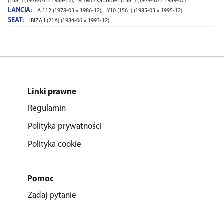
,
(138_) (1978-01 » 1988-12)
RITMO kabriolet (138_) (1979-10 » 1989-07)
LANCIA:
,
A 112 (1978-03 » 1986-12)
Y10 (156_) (1985-03 » 1995-12)
SEAT:
IBIZA I (21A) (1984-06 » 1993-12)
Linki prawne
Regulamin
Polityka prywatności
Polityka cookie
Pomoc
Zadaj pytanie