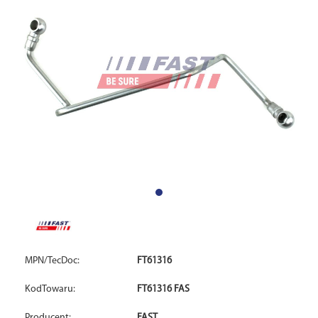
MPN/TecDoc:
FT61316
KodTowaru:
FT61316 FAS
Producent:
FAST