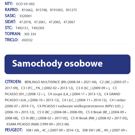
NTY:
ECD-VV-002
RAPRO:
,
,
,
R15662
R15748
R191003
R31275
SASIC:
3320001
SIDAT:
,
,
,
47.2018
47.2061
47.2065
47.2067
STC:
,
T492151
T492305
TOPRAN:
305 334
TRICLO:
450332
Samochody osobowe
CITROEN:
,
BERLINGO MULTISPACE (B9) (2008-04 » 2021-04)
C2 (JM_) (2003-07 »
,
,
,
2017-09)
C3 I (FC_, FN_) (2002-02 » 2013-12)
C3 II (SC_) (2009-09 » )
C3
,
,
PICASSO (SH_) (2008-12 » )
C4 coupe (LA_) (2004-11 » 2013-12)
C4 GRAND
,
,
PICASSO I (UA_) (2006-10 » 2013-12)
C4 I (LC_) (2004-11 » 2014-12)
C4 I sedan
,
(2006-07 » 2014-11)
C4 PICASSO I nadwozie wielkoprzestrzenne (MPV) (UD_)
,
,
(2006-10 » 2015-12)
C5 II (RC_) (2004-08 » 2008-09)
C5 II Break (RE_) (2004-09 »
,
,
,
2008-08)
C5 III (RD_) (2008-02 » 2017-05)
C5 III Break (RW_) (2008-02 » 2017-05)
XSARA PICASSO (N68) (1999-09 » 2012-06)
PEUGEOT:
,
308 I (4A_, 4C_) (2007-09 » 2016-12)
308 SW I (4E_, 4H_) (2007-09 »