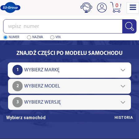
0
Wpisz
numer
NUMER
NAZWA
VIN
ZNAJDŹ CZĘŚCI PO MODELU SAMOCHODU
1
2
3
Wybierz samochód
HISTORIA