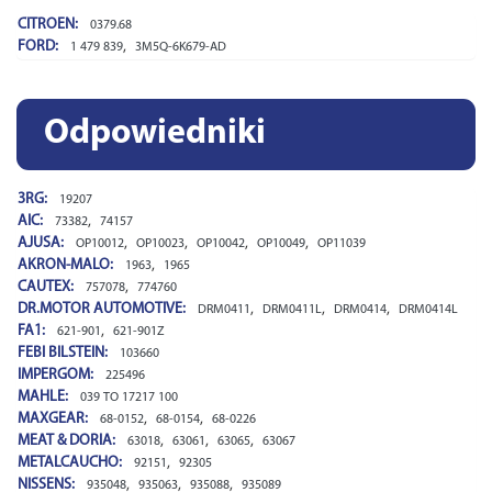
CITROEN:
0379.68
FORD:
,
1 479 839
3M5Q-6K679-AD
Odpowiedniki
3RG:
19207
AIC:
,
73382
74157
AJUSA:
,
,
,
,
OP10012
OP10023
OP10042
OP10049
OP11039
AKRON-MALO:
,
1963
1965
CAUTEX:
,
757078
774760
DR.MOTOR AUTOMOTIVE:
,
,
,
DRM0411
DRM0411L
DRM0414
DRM0414L
FA1:
,
621-901
621-901Z
FEBI BILSTEIN:
103660
IMPERGOM:
225496
MAHLE:
039 TO 17217 100
MAXGEAR:
,
,
68-0152
68-0154
68-0226
MEAT & DORIA:
,
,
,
63018
63061
63065
63067
METALCAUCHO:
,
92151
92305
NISSENS:
,
,
,
935048
935063
935088
935089