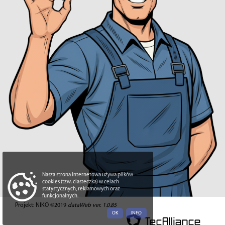
Nasza strona internetowa używa plików
cookies (tzw. ciasteczka) w celach
statystycznych, reklamowych oraz
funkcjonalnych.
Projekt: NIKO ©2019
dataWeb ver. 1.0.85
OK
INFO