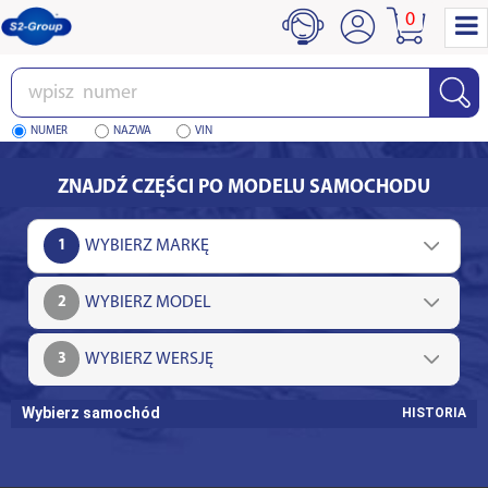
0
Wpisz
numer
NUMER
NAZWA
VIN
ZNAJDŹ CZĘŚCI PO MODELU SAMOCHODU
1
2
3
Wybierz samochód
HISTORIA