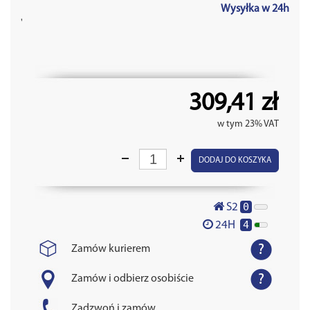
Wysyłka w 24h
'
309,41 zł
w tym 23% VAT
DODAJ DO KOSZYKA
0
S2
4
24H
Zamów kurierem
Zamów i odbierz osobiście
Zadzwoń i zamów