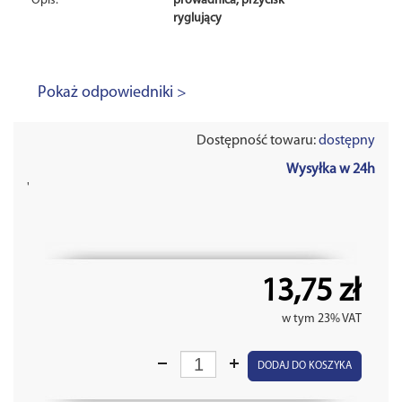
Opis:
prowadnica, przycisk
ryglujący
Pokaż odpowiedniki >
Dostępność towaru:
dostępny
Wysyłka w 24h
'
13,75 zł
w tym 23% VAT
DODAJ DO KOSZYKA