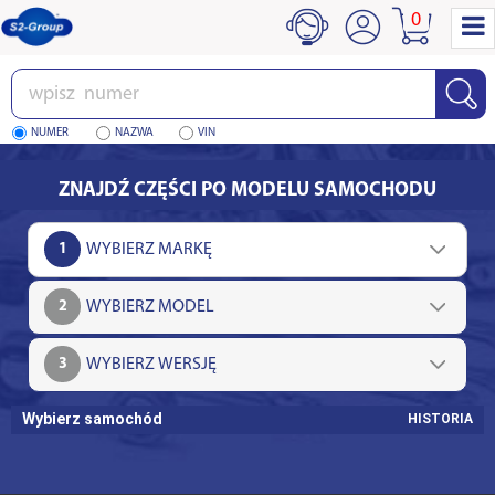
0
Wpisz
numer
NUMER
NAZWA
VIN
ZNAJDŹ CZĘŚCI PO MODELU SAMOCHODU
1
2
3
Wybierz samochód
HISTORIA