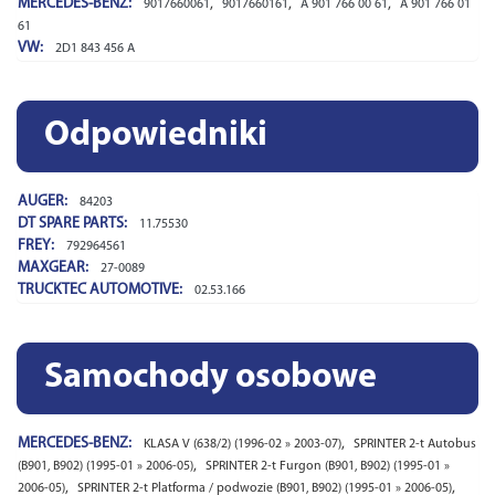
MERCEDES-BENZ:
,
,
,
9017660061
9017660161
A 901 766 00 61
A 901 766 01
61
VW:
2D1 843 456 A
Odpowiedniki
AUGER:
84203
DT SPARE PARTS:
11.75530
FREY:
792964561
MAXGEAR:
27-0089
TRUCKTEC AUTOMOTIVE:
02.53.166
Samochody osobowe
MERCEDES-BENZ:
,
KLASA V (638/2) (1996-02 » 2003-07)
SPRINTER 2-t Autobus
,
(B901, B902) (1995-01 » 2006-05)
SPRINTER 2-t Furgon (B901, B902) (1995-01 »
,
,
2006-05)
SPRINTER 2-t Platforma / podwozie (B901, B902) (1995-01 » 2006-05)