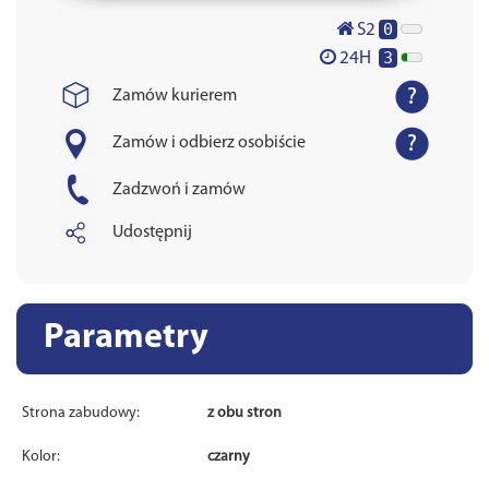
0
S2
3
24H
Zamów kurierem
Zamów i odbierz osobiście
Zadzwoń i zamów
Udostępnij
Parametry
Strona zabudowy:
z obu stron
Kolor:
czarny