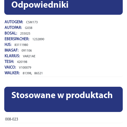
Odpowiedniki
AUTOGEM:
CSM173
AUTOPAR:
G038
BOSAL:
255025
EBERSPACHER:
1232890
HJS:
83111980
IMASAF:
091106
KLARIUS:
VAR21AE
TESH:
420198
VAICO:
V100079
WALKER:
,
81398
86521
Stosowane w produktach
FA1
008-023