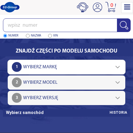
0
Wpisz
numer
NUMER
NAZWA
VIN
ZNAJDŹ CZĘŚCI PO MODELU SAMOCHODU
1
2
3
Wybierz samochód
HISTORIA