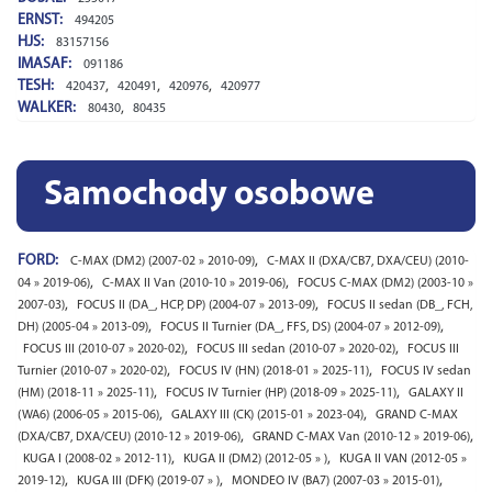
ERNST:
494205
HJS:
83157156
IMASAF:
091186
TESH:
,
,
,
420437
420491
420976
420977
WALKER:
,
80430
80435
Samochody osobowe
FORD:
,
C-MAX (DM2) (2007-02 » 2010-09)
C-MAX II (DXA/CB7, DXA/CEU) (2010-
,
,
04 » 2019-06)
C-MAX II Van (2010-10 » 2019-06)
FOCUS C-MAX (DM2) (2003-10 »
,
,
2007-03)
FOCUS II (DA_, HCP, DP) (2004-07 » 2013-09)
FOCUS II sedan (DB_, FCH,
,
,
DH) (2005-04 » 2013-09)
FOCUS II Turnier (DA_, FFS, DS) (2004-07 » 2012-09)
,
,
FOCUS III (2010-07 » 2020-02)
FOCUS III sedan (2010-07 » 2020-02)
FOCUS III
,
,
Turnier (2010-07 » 2020-02)
FOCUS IV (HN) (2018-01 » 2025-11)
FOCUS IV sedan
,
,
(HM) (2018-11 » 2025-11)
FOCUS IV Turnier (HP) (2018-09 » 2025-11)
GALAXY II
,
,
(WA6) (2006-05 » 2015-06)
GALAXY III (CK) (2015-01 » 2023-04)
GRAND C-MAX
,
,
(DXA/CB7, DXA/CEU) (2010-12 » 2019-06)
GRAND C-MAX Van (2010-12 » 2019-06)
,
,
KUGA I (2008-02 » 2012-11)
KUGA II (DM2) (2012-05 » )
KUGA II VAN (2012-05 »
,
,
,
2019-12)
KUGA III (DFK) (2019-07 » )
MONDEO IV (BA7) (2007-03 » 2015-01)