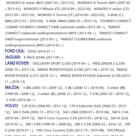
,
MONDEO IV sedan (BA7) (2007-03 » 2015-01)
MONDEO IV Turnier (BA7) (2007-03
,
,
» 2015-01)
MONDEO V liftback (CE) (2014-09 » 2022-03)
MONDEO V sedan (CD)
,
,
(2012-09 » 2022-03)
MONDEO V Turnier (CF) (2014-09 » 2022-03)
S-MAX (CJ,
,
,
WA6) (2015-01 » 2023-04)
S-MAX (WA6) (2006-05 » 2014-12)
TOURNEO CONNECT
,
/ GRAND TOURNEO CONNECT V408 nadwozie wielko (2013-09 » )
TRANSIT
,
CONNECT nadwozie wielkoprzestrzenne (MPV) (2013-09 » )
TRANSIT CONNECT
,
V408 Furgon/minivan (2013-09 » )
TRANSIT COURIER B460 nadwozie
wielkoprzestrzenne (MPV) (2014-02 » )
FORD USA:
EDGE (2014-01 » )
JAGUAR:
E-PACE (X540) (2017-09 » )
LAND ROVER:
,
DISCOVERY SPORT (L550) (2014-09 » )
FREELANDER 2 (L359)
,
,
(2006-10 » 2015-12)
RANGE ROVER EVOQUE (L538) (2011-06 » 2019-12)
RANGE
,
ROVER EVOQUE (L551) (2018-12 » )
RANGE ROVER EVOQUE kabriolet (L538) (2015-
11 » 2019-12)
MAZDA:
,
,
3 (BK) (2003-10 » 2009-12)
3 (BL) (2008-12 » 2014-09)
3 sedan (BK)
,
,
,
(1999-09 » 2009-12)
3 sedan (BL) (2008-12 » 2014-12)
5 (CR) (2005-02 » 2010-12)
5 (CW) (2010-06 » )
VOLVO:
,
C30 (533) (2006-09 » 2013-12)
C70 II kabriolet (542) (2006-03 » 2013-
,
,
,
12)
S40 II (544) (2003-12 » 2012-12)
S60 I (384) (2000-07 » 2010-04)
S60 II (134)
,
,
(2010-04 » 2019-12)
S60 II Cross Country (134) (2015-03 » 2018-12)
S60 III (224)
,
,
,
(2019-02 » )
S80 I (184) (1998-05 » 2008-02)
S80 II (124) (2006-03 » 2016-12)
S90
,
,
II (234) (2016-01 » )
V40 Cross Country (526) (2012-10 » 2019-08)
V40 liftback