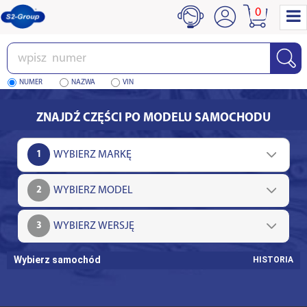
0
Wpisz
numer
NUMER
NAZWA
VIN
ZNAJDŹ CZĘŚCI PO MODELU SAMOCHODU
1
2
3
Wybierz samochód
HISTORIA