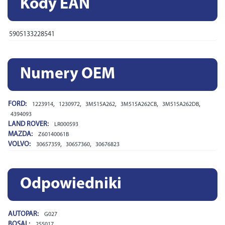
Kody EAN
5905133228541
Numery OEM
FORD:
,
,
,
,
,
1223914
1230972
3M515A262
3M515A262CB
3M515A262DB
4394093
LAND ROVER:
LR000593
MAZDA:
Z60140061B
VOLVO:
,
,
30657359
30657360
30676823
Odpowiedniki
AUTOPAR:
G027
BOSAL:
255017