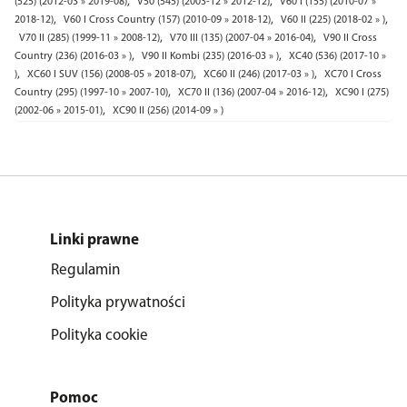
,
,
(525) (2012-03 » 2019-08)
V50 (545) (2003-12 » 2012-12)
V60 I (155) (2010-07 »
,
,
,
2018-12)
V60 I Cross Country (157) (2010-09 » 2018-12)
V60 II (225) (2018-02 » )
,
,
V70 II (285) (1999-11 » 2008-12)
V70 III (135) (2007-04 » 2016-04)
V90 II Cross
,
,
Country (236) (2016-03 » )
V90 II Kombi (235) (2016-03 » )
XC40 (536) (2017-10 »
,
,
,
)
XC60 I SUV (156) (2008-05 » 2018-07)
XC60 II (246) (2017-03 » )
XC70 I Cross
,
,
Country (295) (1997-10 » 2007-10)
XC70 II (136) (2007-04 » 2016-12)
XC90 I (275)
,
(2002-06 » 2015-01)
XC90 II (256) (2014-09 » )
Linki prawne
Regulamin
Polityka prywatności
Polityka cookie
Pomoc