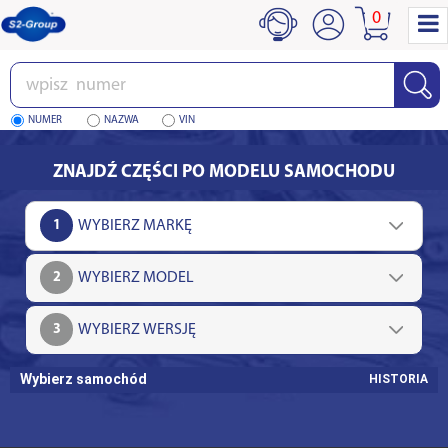
0
Wpisz
numer
NUMER
NAZWA
VIN
ZNAJDŹ CZĘŚCI PO MODELU SAMOCHODU
1
2
3
Wybierz samochód
HISTORIA