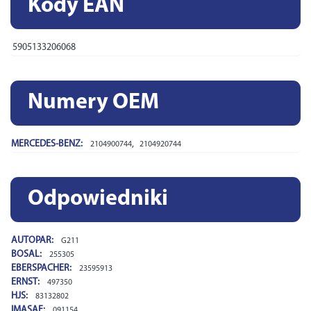
Kody EAN
5905133206068
Numery OEM
MERCEDES-BENZ:
,
2104900744
2104920744
Odpowiedniki
AUTOPAR:
G211
BOSAL:
255305
EBERSPACHER:
23595913
ERNST:
497350
HJS:
83132802
IMASAF:
091154