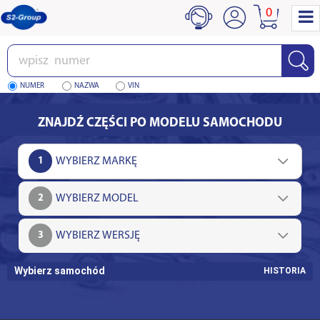
0
Wpisz
numer
NUMER
NAZWA
VIN
ZNAJDŹ CZĘŚCI PO MODELU SAMOCHODU
1
2
3
Wybierz samochód
HISTORIA