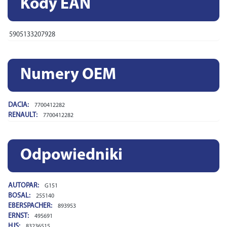
Kody EAN
5905133207928
Numery OEM
DACIA:
7700412282
RENAULT:
7700412282
Odpowiedniki
AUTOPAR:
G151
BOSAL:
255140
EBERSPACHER:
893953
ERNST:
495691
HJS:
83236515