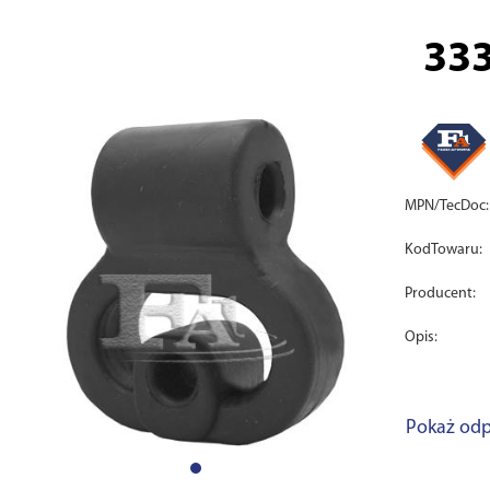
33
MPN/TecDoc:
KodTowaru:
Producent:
Opis:
Pokaż odp