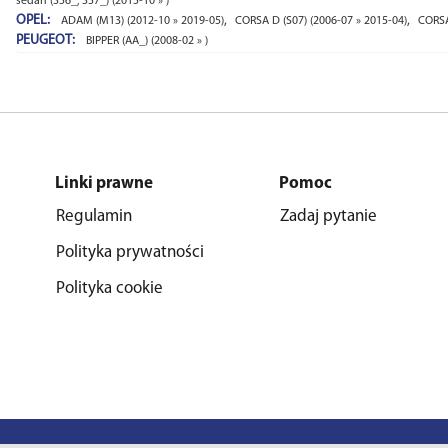
sedan (356_, 357_) (2015-10 » )
OPEL:
,
,
ADAM (M13) (2012-10 » 2019-05)
CORSA D (S07) (2006-07 » 2015-04)
CORSA
PEUGEOT:
BIPPER (AA_) (2008-02 » )
Linki prawne
Pomoc
Regulamin
Zadaj pytanie
Polityka prywatności
Polityka cookie