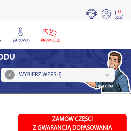
0
A
ŻARÓWKI
PROMOCJE
HODU
3
HISTORIA
ZAMÓW CZĘŚCI
Z GWARANCJĄ DOPASOWANIA