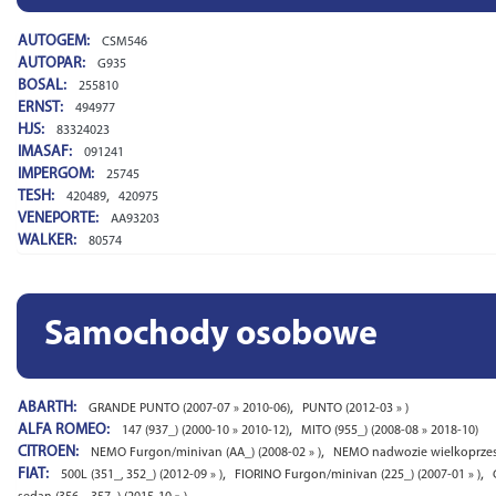
AUTOGEM:
CSM546
AUTOPAR:
G935
BOSAL:
255810
ERNST:
494977
HJS:
83324023
IMASAF:
091241
IMPERGOM:
25745
TESH:
,
420489
420975
VENEPORTE:
AA93203
WALKER:
80574
Samochody osobowe
ABARTH:
,
GRANDE PUNTO (2007-07 » 2010-06)
PUNTO (2012-03 » )
ALFA ROMEO:
,
147 (937_) (2000-10 » 2010-12)
MITO (955_) (2008-08 » 2018-10)
CITROEN:
,
NEMO Furgon/minivan (AA_) (2008-02 » )
NEMO nadwozie wielkoprzest
FIAT:
,
,
500L (351_, 352_) (2012-09 » )
FIORINO Furgon/minivan (225_) (2007-01 » )