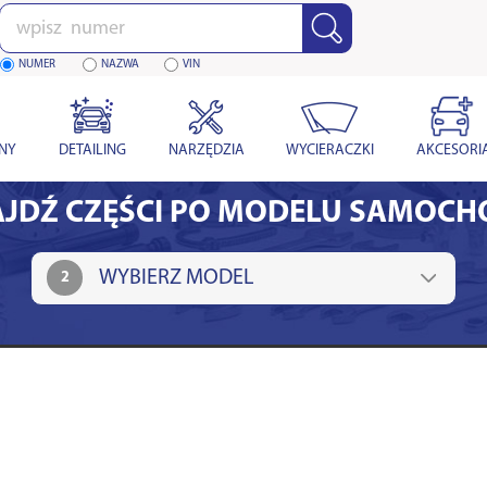
Wpisz
numer
NUMER
NAZWA
VIN
YNY
DETAILING
NARZĘDZIA
WYCIERACZKI
AKCESORI
JDŹ CZĘŚCI PO MODELU SAMOC
2