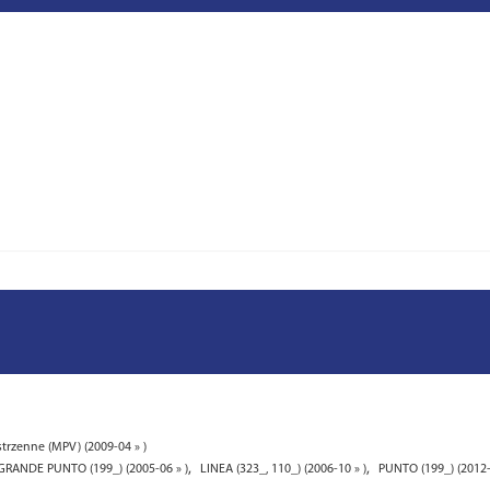
rzenne (MPV) (2009-04 » )
,
,
GRANDE PUNTO (199_) (2005-06 » )
LINEA (323_, 110_) (2006-10 » )
PUNTO (199_) (2012-