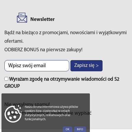
Newsletter
Bądź na bieżąco z promocjami, nowościami i wyjątkowymi
ofertami.
ODBIERZ BONUS na pierwsze zakupy!
Zapisz się >
Wyrażam zgodę na otrzymywanie wiadomości od S2
GROUP
Nie wysyłamy spamu!
Nasza strona internetowa używa plików
cookies (tzw. ciasteczka) w celach
W każdym momencie możesz sie wypisać
statystycznych, reklamowych oraz
funkcjonalnych.
OK
INFO