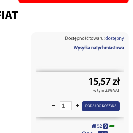
IAT
Dostępność towaru:
dostępny
Wysyłka natychmiastowa
15,57 zł
w tym 23% VAT
DODAJ DO KOSZYKA
9
S2