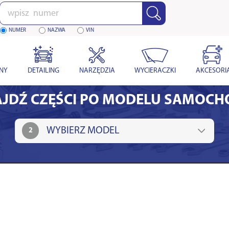
Wpisz
numer
NUMER
NAZWA
VIN
YNY
DETAILING
NARZĘDZIA
WYCIERACZKI
AKCESORI
JDŹ CZĘŚCI PO MODELU SAMOC
2