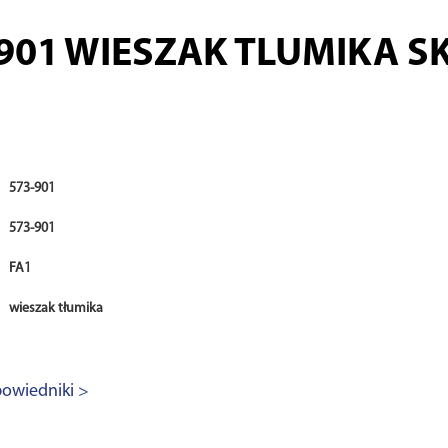
901
WIESZAK TLUMIKA S
573-901
573-901
FA1
wieszak tłumika
owiedniki >