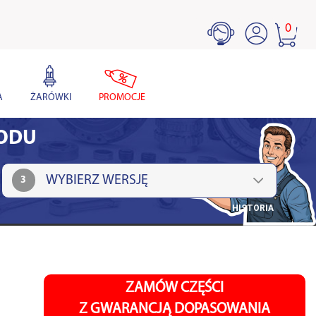
0
A
ŻARÓWKI
PROMOCJE
HODU
3
HISTORIA
ZAMÓW CZĘŚCI
Z GWARANCJĄ DOPASOWANIA