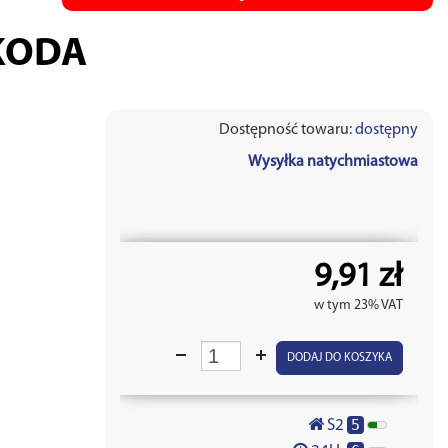
KODA
Dostępność towaru:
dostępny
Wysyłka natychmiastowa
9,91 zł
w tym 23% VAT
DODAJ DO KOSZYKA
5
S2