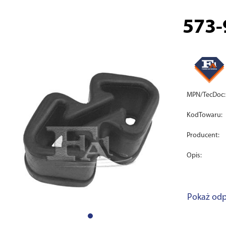
573-
MPN/TecDoc:
KodTowaru:
Producent:
Opis:
Pokaż odp