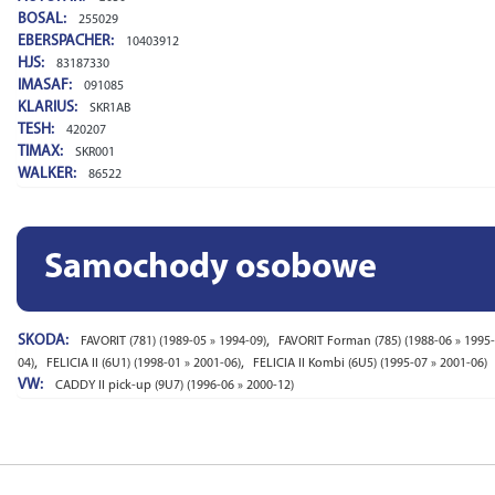
BOSAL:
255029
EBERSPACHER:
10403912
HJS:
83187330
IMASAF:
091085
KLARIUS:
SKR1AB
TESH:
420207
TIMAX:
SKR001
WALKER:
86522
Samochody osobowe
SKODA:
,
FAVORIT (781) (1989-05 » 1994-09)
FAVORIT Forman (785) (1988-06 » 1995-
,
,
04)
FELICIA II (6U1) (1998-01 » 2001-06)
FELICIA II Kombi (6U5) (1995-07 » 2001-06)
VW:
CADDY II pick-up (9U7) (1996-06 » 2000-12)