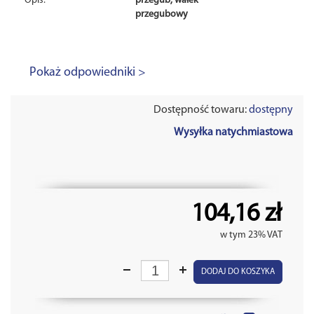
Opis:
przegub, wałek
przegubowy
Pokaż odpowiedniki >
Dostępność towaru:
dostępny
Wysyłka natychmiastowa
104,16 zł
w tym 23% VAT
DODAJ DO KOSZYKA