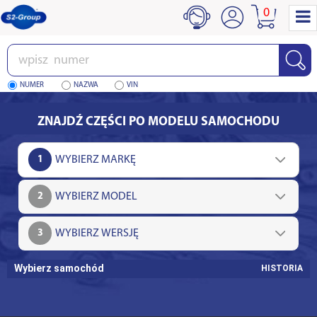
0
Wpisz
numer
NUMER
NAZWA
VIN
ZNAJDŹ CZĘŚCI PO MODELU SAMOCHODU
1
2
3
Wybierz samochód
HISTORIA