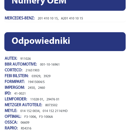
Numery OEM
MERCEDES-BENZ:
,
201 410 10 15
A201 410 10 15
Odpowiedniki
AUTEX:
911026
BBR AUTOMOTIVE:
001-10-16961
CORTECO:
21651903
FEBI BILSTEIN:
,
03929
3929
FORMPART:
19415004/S
IMPERGOM:
,
2450
2460
IPD:
41-0021
LEMFORDER:
,
11028 01
29476 01
METZGER AUTOTEILE:
8073502
MEYLE:
,
014 152 0034
014 152 2114/HD
OPTIMAL:
,
F3-1006
F3-1006A
OSSCA:
06609
RAPRO:
R54316