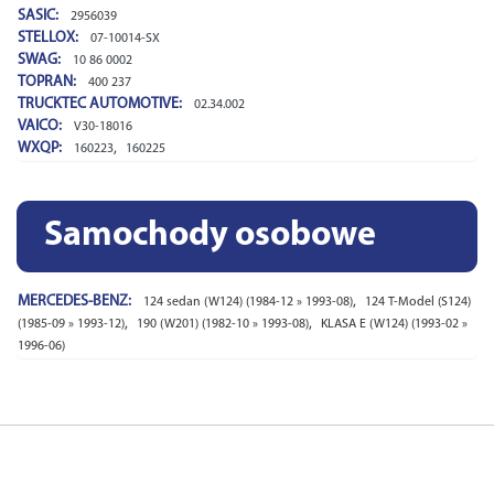
SASIC:
2956039
STELLOX:
07-10014-SX
SWAG:
10 86 0002
TOPRAN:
400 237
TRUCKTEC AUTOMOTIVE:
02.34.002
VAICO:
V30-18016
WXQP:
,
160223
160225
Samochody osobowe
MERCEDES-BENZ:
,
124 sedan (W124) (1984-12 » 1993-08)
124 T-Model (S124)
,
,
(1985-09 » 1993-12)
190 (W201) (1982-10 » 1993-08)
KLASA E (W124) (1993-02 »
1996-06)