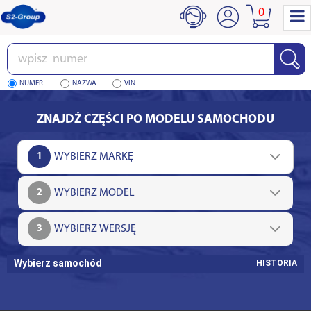
0
Wpisz
numer
NUMER
NAZWA
VIN
ZNAJDŹ CZĘŚCI PO MODELU SAMOCHODU
1
2
3
Wybierz samochód
HISTORIA