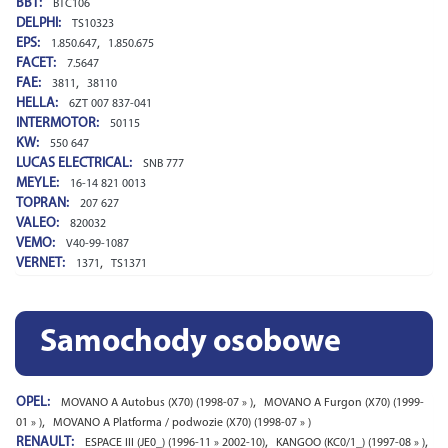
BBT:
BTC106
DELPHI:
TS10323
EPS:
,
1.850.647
1.850.675
FACET:
7.5647
FAE:
,
3811
38110
HELLA:
6ZT 007 837-041
INTERMOTOR:
50115
KW:
550 647
LUCAS ELECTRICAL:
SNB 777
MEYLE:
16-14 821 0013
TOPRAN:
207 627
VALEO:
820032
VEMO:
V40-99-1087
VERNET:
,
1371
TS1371
Samochody osobowe
OPEL:
,
MOVANO A Autobus (X70) (1998-07 » )
MOVANO A Furgon (X70) (1999-
,
01 » )
MOVANO A Platforma / podwozie (X70) (1998-07 » )
RENAULT:
,
,
ESPACE III (JE0_) (1996-11 » 2002-10)
KANGOO (KC0/1_) (1997-08 » )