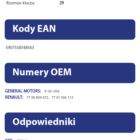
Rozmiar klucza:
29
Kody EAN
5907558548563
Numery OEM
GENERAL MOTORS:
9 161 054
RENAULT:
,
77 00 839 072
77 01 036 113
Odpowiedniki