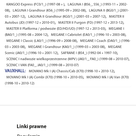
,
KANGOO Express (FC0/1_) (1997-08 » )
LAGUNA I (B56_, 556_) (1993-11 » 2002-
,
,
08)
LAGUNA I Grandtour (K56_) (1995-09 » 2002-08)
LAGUNA II (BG0/1_) (2001-
,
,
03 » 2007-12)
LAGUNA II Grandtour (KG0/1_) (2001-03 » 2007-12)
MASTER II
,
,
Autobus (JD) (1997-12 » 2010-01)
MASTER II Furgon (FD) (1997-12 » 2013-12)
,
MASTER II Platforma / podwozie (ED/HD/UD) (1997-12 » 2013-03)
MEGANE I
,
,
(BA0/1_) (1995-08 » 2004-12)
MEGANE I Cabriolet (EA0/1_) (1996-10 » 2003-08)
,
MEGANE I Classic (LA0/1_) (1996-09 » 2008-08)
MEGANE I Coach (DA0/1_) (1996-
,
,
03 » 2003-08)
MEGANE I Grandtour (KA0/1_) (1999-03 » 2003-08)
MEGANE
,
,
Scenic (JA0/1_) (1996-10 » 2001-12)
SAFRANE I (B54_) (1992-04 » 1997-10)
,
SCENIC I nadwozie wielkoprzestrzenne (MPV) (JA0/1_, FA0_) (1999-08 » 2010-07)
SCENIC I VAN (FA0_, JA0/1_) (1999-08 » 2010-07)
VAUXHALL:
,
MOVANO Mk I (A) Chassis/Cab (X70) (1998-10 » 2010-12)
,
MOVANO Mk I (A) Combi (X70) (1998-10 » 2010-05)
MOVANO Mk I (A) Van (X70)
(1998-10 » 2010-12)
Linki prawne