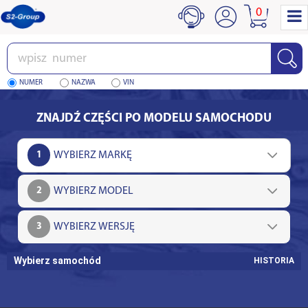
0
Wpisz
numer
NUMER
NAZWA
VIN
ZNAJDŹ CZĘŚCI PO MODELU SAMOCHODU
1
2
3
Wybierz samochód
HISTORIA