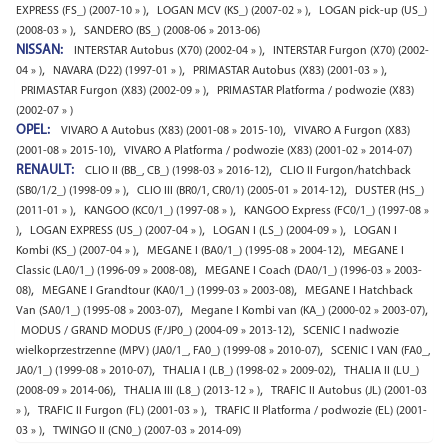
,
,
EXPRESS (FS_) (2007-10 » )
LOGAN MCV (KS_) (2007-02 » )
LOGAN pick-up (US_)
,
(2008-03 » )
SANDERO (BS_) (2008-06 » 2013-06)
NISSAN:
,
INTERSTAR Autobus (X70) (2002-04 » )
INTERSTAR Furgon (X70) (2002-
,
,
,
04 » )
NAVARA (D22) (1997-01 » )
PRIMASTAR Autobus (X83) (2001-03 » )
,
PRIMASTAR Furgon (X83) (2002-09 » )
PRIMASTAR Platforma / podwozie (X83)
(2002-07 » )
OPEL:
,
VIVARO A Autobus (X83) (2001-08 » 2015-10)
VIVARO A Furgon (X83)
,
(2001-08 » 2015-10)
VIVARO A Platforma / podwozie (X83) (2001-02 » 2014-07)
RENAULT:
,
CLIO II (BB_, CB_) (1998-03 » 2016-12)
CLIO II Furgon/hatchback
,
,
(SB0/1/2_) (1998-09 » )
CLIO III (BR0/1, CR0/1) (2005-01 » 2014-12)
DUSTER (HS_)
,
,
(2011-01 » )
KANGOO (KC0/1_) (1997-08 » )
KANGOO Express (FC0/1_) (1997-08 »
,
,
,
)
LOGAN EXPRESS (US_) (2007-04 » )
LOGAN I (LS_) (2004-09 » )
LOGAN I
,
,
Kombi (KS_) (2007-04 » )
MEGANE I (BA0/1_) (1995-08 » 2004-12)
MEGANE I
,
Classic (LA0/1_) (1996-09 » 2008-08)
MEGANE I Coach (DA0/1_) (1996-03 » 2003-
,
,
08)
MEGANE I Grandtour (KA0/1_) (1999-03 » 2003-08)
MEGANE I Hatchback
,
,
Van (SA0/1_) (1995-08 » 2003-07)
Megane I Kombi van (KA_) (2000-02 » 2003-07)
,
MODUS / GRAND MODUS (F/JP0_) (2004-09 » 2013-12)
SCENIC I nadwozie
,
wielkoprzestrzenne (MPV) (JA0/1_, FA0_) (1999-08 » 2010-07)
SCENIC I VAN (FA0_,
,
,
JA0/1_) (1999-08 » 2010-07)
THALIA I (LB_) (1998-02 » 2009-02)
THALIA II (LU_)
,
,
(2008-09 » 2014-06)
THALIA III (L8_) (2013-12 » )
TRAFIC II Autobus (JL) (2001-03
,
,
» )
TRAFIC II Furgon (FL) (2001-03 » )
TRAFIC II Platforma / podwozie (EL) (2001-
,
03 » )
TWINGO II (CN0_) (2007-03 » 2014-09)