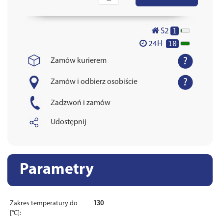
1
S2
10
24H
Zamów kurierem
Zamów i odbierz osobiście
Zadzwoń i zamów
Udostępnij
Parametry
Zakres temperatury do
130
[°C]: