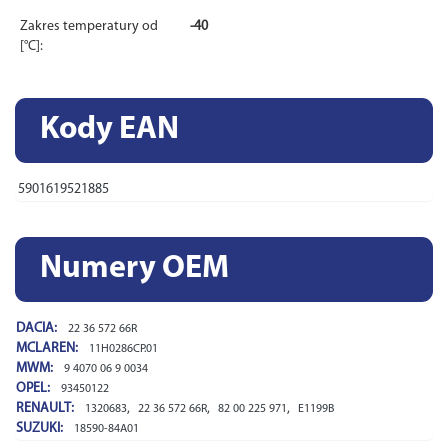
Zakres temperatury od
-40
[°C]:
Kody EAN
5901619521885
Numery OEM
DACIA:
22 36 572 66R
MCLAREN:
11H0286CP.01
MWM:
9 4070 06 9 0034
OPEL:
93450122
RENAULT:
,
,
,
1320683
22 36 572 66R
82 00 225 971
E1199B
SUZUKI:
18590-84A01