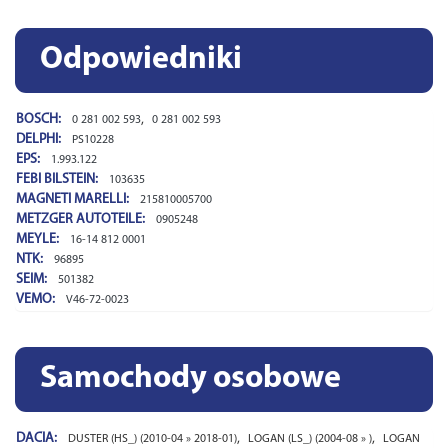
Odpowiedniki
BOSCH:
,
0 281 002 593
0 281 002 593
DELPHI:
PS10228
EPS:
1.993.122
FEBI BILSTEIN:
103635
MAGNETI MARELLI:
215810005700
METZGER AUTOTEILE:
0905248
MEYLE:
16-14 812 0001
NTK:
96895
SEIM:
501382
VEMO:
V46-72-0023
Samochody osobowe
DACIA:
,
,
DUSTER (HS_) (2010-04 » 2018-01)
LOGAN (LS_) (2004-08 » )
LOGAN