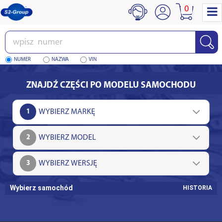
0
Wpisz
numer
NUMER
NAZWA
VIN
ZNAJDŹ CZĘŚCI PO MODELU SAMOCHODU
1
2
3
Wybierz samochód
HISTORIA