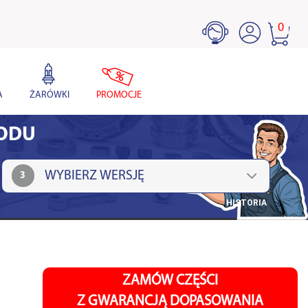
0
A
ŻARÓWKI
PROMOCJE
HODU
3
HISTORIA
ZAMÓW CZĘŚCI
Z GWARANCJĄ DOPASOWANIA