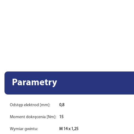
Parametry
Odstęp elektrod [mm]:
0,8
Moment dokręcenia [Nm]:
15
Wymiar gwintu:
M 14 x 1,25