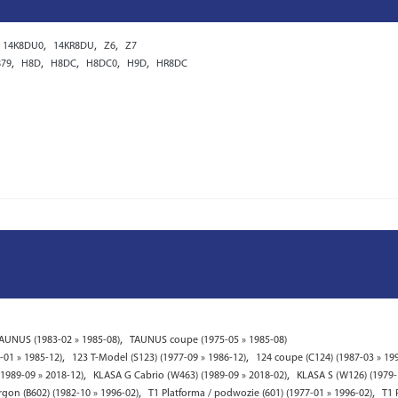
,
,
,
14K8DU0
14KR8DU
Z6
Z7
,
,
,
,
,
879
H8D
H8DC
H8DC0
H9D
HR8DC
,
AUNUS (1983-02 » 1985-08)
TAUNUS coupe (1975-05 » 1985-08)
,
,
-01 » 1985-12)
123 T-Model (S123) (1977-09 » 1986-12)
124 coupe (C124) (1987-03 » 19
,
,
1989-09 » 2018-12)
KLASA G Cabrio (W463) (1989-09 » 2018-02)
KLASA S (W126) (1979-
,
,
rgon (B602) (1982-10 » 1996-02)
T1 Platforma / podwozie (601) (1977-01 » 1996-02)
T1 