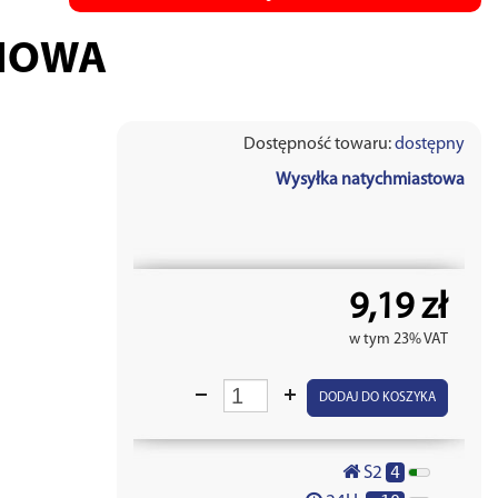
NOWA
Dostępność towaru:
dostępny
Wysyłka natychmiastowa
9,19 zł
w tym 23% VAT
DODAJ DO KOSZYKA
4
S2