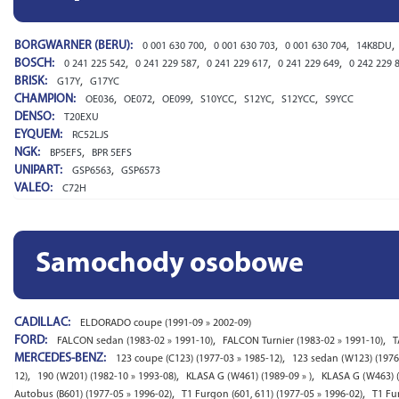
BORGWARNER (BERU):
,
,
,
,
0 001 630 700
0 001 630 703
0 001 630 704
14K8DU
BOSCH:
,
,
,
,
0 241 225 542
0 241 229 587
0 241 229 617
0 241 229 649
0 242 229 
BRISK:
,
G17Y
G17YC
CHAMPION:
,
,
,
,
,
,
OE036
OE072
OE099
S10YCC
S12YC
S12YCC
S9YCC
DENSO:
T20EXU
EYQUEM:
RC52LJS
NGK:
,
BP5EFS
BPR 5EFS
UNIPART:
,
GSP6563
GSP6573
VALEO:
C72H
Samochody osobowe
CADILLAC:
ELDORADO coupe (1991-09 » 2002-09)
FORD:
,
,
FALCON sedan (1983-02 » 1991-10)
FALCON Turnier (1983-02 » 1991-10)
T
MERCEDES-BENZ:
,
123 coupe (C123) (1977-03 » 1985-12)
123 sedan (W123) (1976
,
,
,
12)
190 (W201) (1982-10 » 1993-08)
KLASA G (W461) (1989-09 » )
KLASA G (W463) (
,
,
Autobus (B601) (1977-05 » 1996-02)
T1 Furgon (601, 611) (1977-05 » 1996-02)
T1 Fu