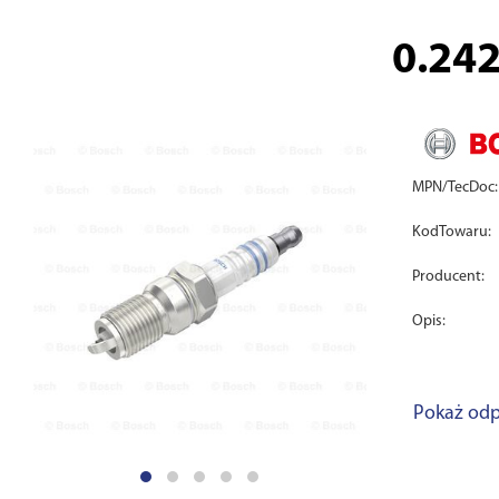
0.24
MPN/TecDoc:
KodTowaru:
Producent:
Opis:
Pokaż odp