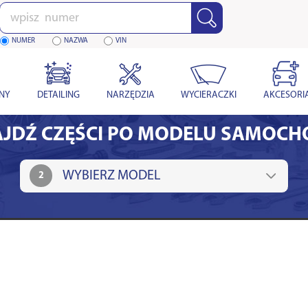
Wpisz
numer
NUMER
NAZWA
VIN
YNY
DETAILING
NARZĘDZIA
WYCIERACZKI
AKCESORI
JDŹ CZĘŚCI PO MODELU SAMOC
2