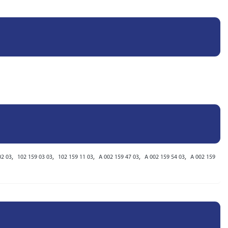
,
,
,
,
,
02 03
102 159 03 03
102 159 11 03
A 002 159 47 03
A 002 159 54 03
A 002 159