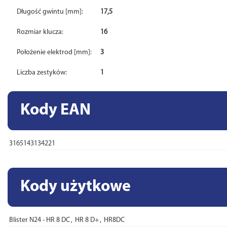
Długość gwintu [mm]:
17,5
Rozmiar klucza:
16
Położenie elektrod [mm]:
3
Liczba zestyków:
1
Kody EAN
3165143134221
Kody użytkowe
Blister N24 - HR 8 DC
,
HR 8 D+
,
HR8DC