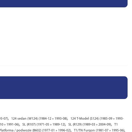
,
,
93-07)
124 sedan (W124) (1984-12 » 1993-08)
124 T-Model (S124) (1985-09 » 1993-
,
,
,
10 » 1991-06)
SL (R107) (1971-05 » 1989-12)
SL (R129) (1989-03 » 2004-09)
T1
,
,
Platforma / podwozie (B602) (1977-01 » 1996-02)
T1/TN Furgon (1981-07 » 1995-06)