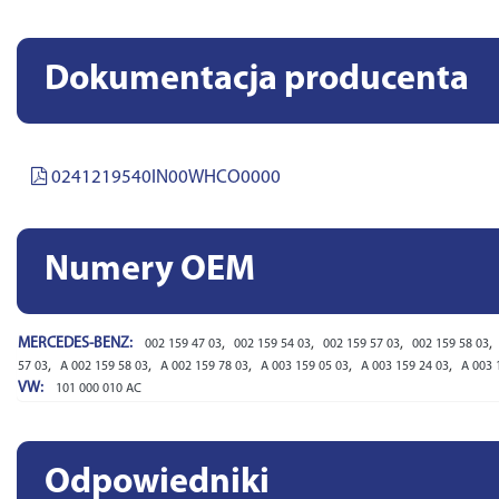
Dokumentacja producenta
0241219540IN00WHCO0000
Numery OEM
MERCEDES-BENZ:
,
,
,
,
002 159 47 03
002 159 54 03
002 159 57 03
002 159 58 03
,
,
,
,
,
57 03
A 002 159 58 03
A 002 159 78 03
A 003 159 05 03
A 003 159 24 03
A 003 
VW:
101 000 010 AC
Odpowiedniki