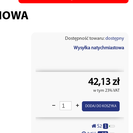
NOWA
Dostępność towaru:
dostępny
Wysyłka natychmiastowa
42,13 zł
w tym 23% VAT
DODAJ DO KOSZYKA
1
S2