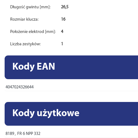
Długość gwintu [mm]:
26,5
Rozmiar klucza:
16
Położenie elektrod [mm]:
4
Liczba zestyków:
1
Kody EAN
4047024326644
Kody użytkowe
8189
,
FR 6 NPP 332