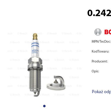
0.24
MPN/TecDoc:
KodTowaru:
Producent:
Opis:
Pokaż odp