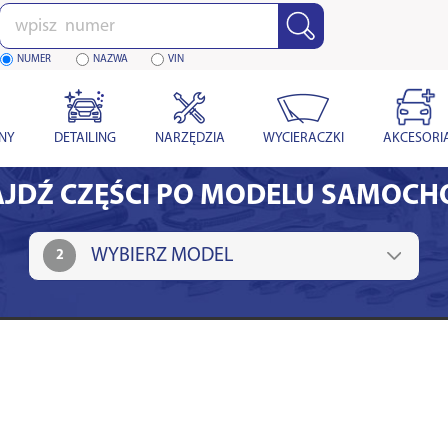
Wpisz
numer
NUMER
NAZWA
VIN
YNY
DETAILING
NARZĘDZIA
WYCIERACZKI
AKCESORI
JDŹ CZĘŚCI PO MODELU SAMOC
2