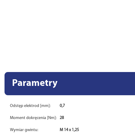
Parametry
Odstęp elektrod [mm]:
0,7
Moment dokręcenia [Nm]:
28
Wymiar gwintu:
M 14 x 1,25