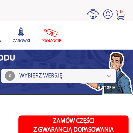
0
A
ŻARÓWKI
PROMOCJE
HODU
3
HISTORIA
ZAMÓW CZĘŚCI
Z GWARANCJĄ DOPASOWANIA