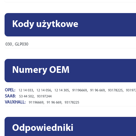
Kody użytkowe
030
,
GLP030
Numery OEM
OPEL:
,
,
,
,
,
,
12 14 033
12 14 056
12 14 305
91196669
91 96 669
93178225
93197
SAAB:
,
53 44 502
93197244
VAUXHALL:
,
,
91196669
91 96 669
93178225
Odpowiedniki