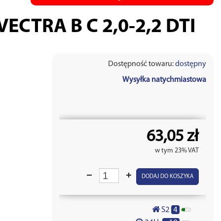
CTRA B C 2,0-2,2 DTI
Dostępność towaru:
dostępny
Wysyłka natychmiastowa
63,05 zł
w tym 23% VAT
DODAJ DO KOSZYKA
4
S2