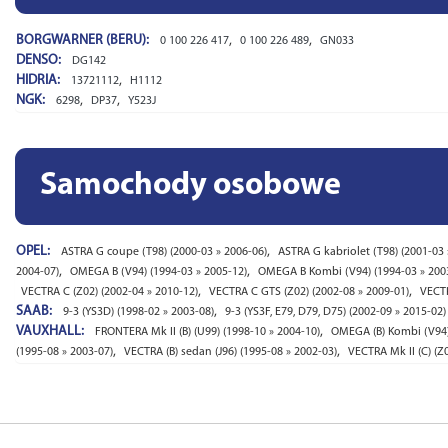
BORGWARNER (BERU):
,
,
0 100 226 417
0 100 226 489
GN033
DENSO:
DG142
HIDRIA:
,
13721112
H1112
NGK:
,
,
6298
DP37
Y523J
Samochody osobowe
OPEL:
,
ASTRA G coupe (T98) (2000-03 » 2006-06)
ASTRA G kabriolet (T98) (2001-03 
,
,
2004-07)
OMEGA B (V94) (1994-03 » 2005-12)
OMEGA B Kombi (V94) (1994-03 » 200
,
,
VECTRA C (Z02) (2002-04 » 2010-12)
VECTRA C GTS (Z02) (2002-08 » 2009-01)
VECTR
SAAB:
,
9-3 (YS3D) (1998-02 » 2003-08)
9-3 (YS3F, E79, D79, D75) (2002-09 » 2015-02)
VAUXHALL:
,
FRONTERA Mk II (B) (U99) (1998-10 » 2004-10)
OMEGA (B) Kombi (V94)
,
,
(1995-08 » 2003-07)
VECTRA (B) sedan (J96) (1995-08 » 2002-03)
VECTRA Mk II (C) (Z