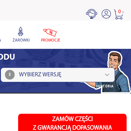
0
A
ŻARÓWKI
PROMOCJE
HODU
3
HISTORIA
ZAMÓW CZĘŚCI
Z GWARANCJĄ DOPASOWANIA