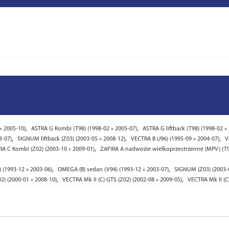
,
,
» 2005-10)
ASTRA G Kombi (T98) (1998-02 » 2005-07)
ASTRA G liftback (T98) (1998-02 »
,
,
,
3-07)
SIGNUM liftback (Z03) (2003-05 » 2008-12)
VECTRA B (J96) (1995-09 » 2004-07)
V
,
A C Kombi (Z02) (2003-10 » 2009-01)
ZAFIRA A nadwozie wielkoprzestrzenne (MPV) (T98
,
,
 (1993-12 » 2003-06)
OMEGA (B) sedan (V94) (1993-12 » 2003-07)
SIGNUM (Z03) (2003-0
,
,
02) (2000-01 » 2008-10)
VECTRA Mk II (C) GTS (Z02) (2002-08 » 2009-05)
VECTRA Mk II (C