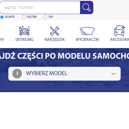
Wpisz
numer
NUMER
NAZWA
VIN
YNY
DETAILING
NARZĘDZIA
WYCIERACZKI
AKCESORI
JDŹ CZĘŚCI PO MODELU SAMOC
2