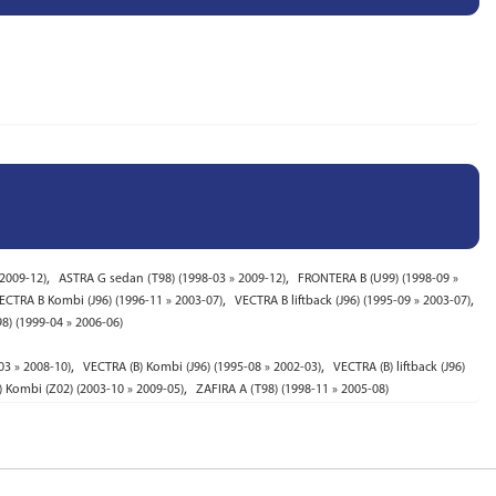
,
,
 2009-12)
ASTRA G sedan (T98) (1998-03 » 2009-12)
FRONTERA B (U99) (1998-09 »
,
,
ECTRA B Kombi (J96) (1996-11 » 2003-07)
VECTRA B liftback (J96) (1995-09 » 2003-07)
) (1999-04 » 2006-06)
,
,
3 » 2008-10)
VECTRA (B) Kombi (J96) (1995-08 » 2002-03)
VECTRA (B) liftback (J96)
,
) Kombi (Z02) (2003-10 » 2009-05)
ZAFIRA A (T98) (1998-11 » 2005-08)