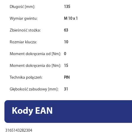
Długość [mm]:
135
Wymiar gwintu:
M 10 x 1
Zbieśność stożka:
63
Rozmiar klucza:
10
Moment dokręcenia od [Nm]:
0
Moment dokręcenia do [Nm]:
15
Technika połączeń:
PIN
Głębokość zabudowy [mm]:
31
Kody EAN
3165143282304