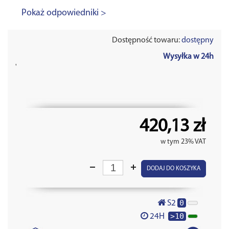
Pokaż odpowiedniki >
Dostępność towaru:
dostępny
Wysyłka w 24h
'
420,13 zł
w tym 23% VAT
DODAJ DO KOSZYKA
0
S2
>10
24H