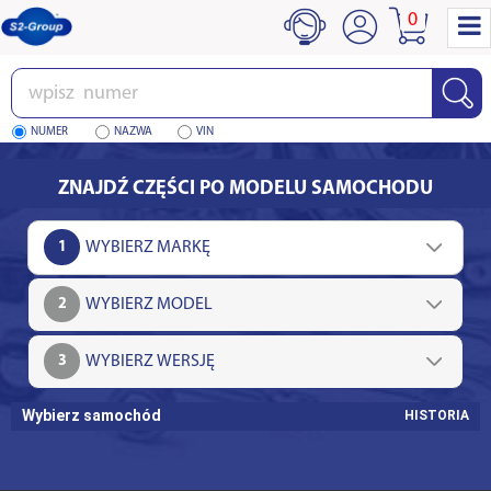
0
Wpisz
numer
NUMER
NAZWA
VIN
ZNAJDŹ CZĘŚCI PO MODELU SAMOCHODU
1
2
3
Wybierz samochód
HISTORIA