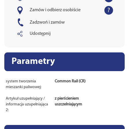
Zamów i odbierz osobiście
Zadzwoń i zamów
Udostępnij
Parametry
system tworzenia
Common Rail (CR)
mieszanki paliwowej:
Artykuł uzupełniający /
z pierścieniem
informacja uzupełniająca
uszczelniającym
2: