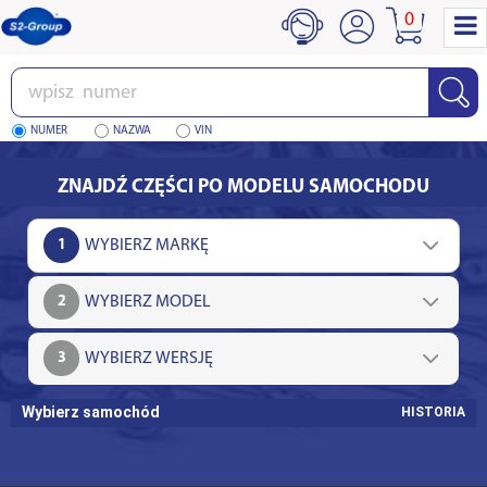
0
Wpisz
numer
NUMER
NAZWA
VIN
ZNAJDŹ CZĘŚCI PO MODELU SAMOCHODU
1
2
3
Wybierz samochód
HISTORIA