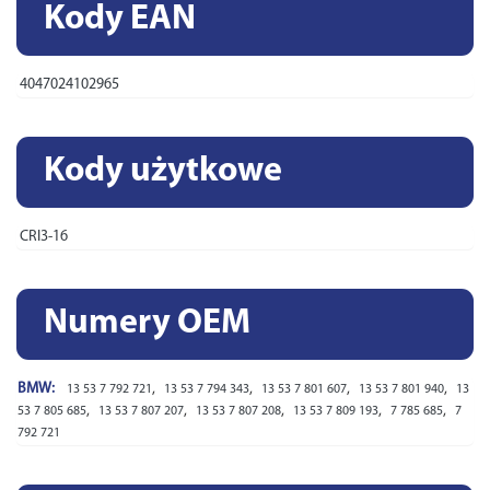
Kody EAN
4047024102965
Kody użytkowe
CRI3-16
Numery OEM
BMW:
,
,
,
,
13 53 7 792 721
13 53 7 794 343
13 53 7 801 607
13 53 7 801 940
13
,
,
,
,
,
53 7 805 685
13 53 7 807 207
13 53 7 807 208
13 53 7 809 193
7 785 685
7
792 721