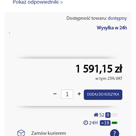
Pokaż odpowiedniki >
Dostępność towaru:
dostępny
Wysyłka w 24h
'
1 591,15 zł
w tym 23% VAT
DODAJ DO KOSZYKA
0
S2
>10
24H
Zamów kurierem