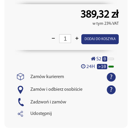
389,32 zł
w tym 23% VAT
DODAJ DO KOSZYKA
0
S2
>10
24H
Zamów kurierem
Zamów i odbierz osobiście
Zadzwoń i zamów
Udostępnij