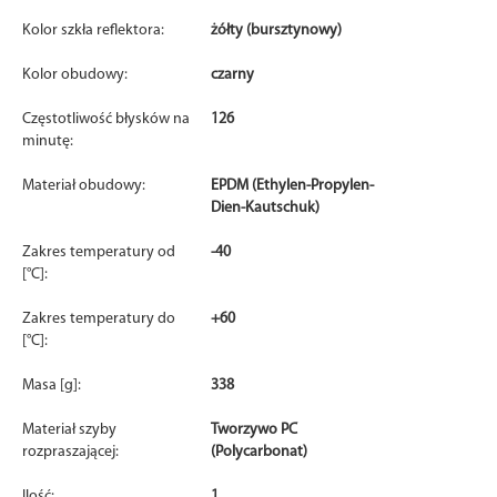
Kolor szkła reflektora:
żółty (bursztynowy)
Kolor obudowy:
czarny
Częstotliwość błysków na
126
minutę:
Materiał obudowy:
EPDM (Ethylen-Propylen-
Dien-Kautschuk)
Zakres temperatury od
-40
[°C]:
Zakres temperatury do
+60
[°C]:
Masa [g]:
338
Materiał szyby
Tworzywo PC
rozpraszającej:
(Polycarbonat)
Ilość:
1