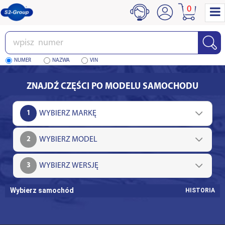
0
Wpisz
numer
NUMER
NAZWA
VIN
ZNAJDŹ CZĘŚCI PO MODELU SAMOCHODU
1
2
3
Wybierz samochód
HISTORIA