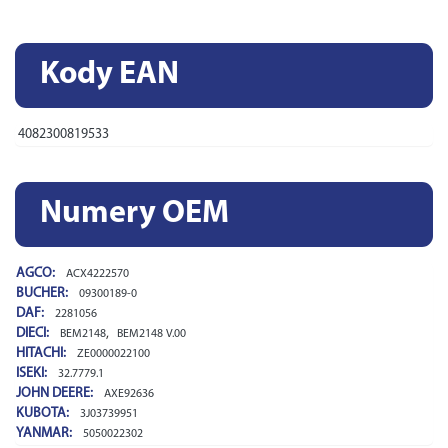
Kody EAN
4082300819533
Numery OEM
AGCO:
ACX4222570
BUCHER:
09300189-0
DAF:
2281056
DIECI:
,
BEM2148
BEM2148 V.00
HITACHI:
ZE0000022100
ISEKI:
32.7779.1
JOHN DEERE:
AXE92636
KUBOTA:
3J03739951
YANMAR:
5050022302