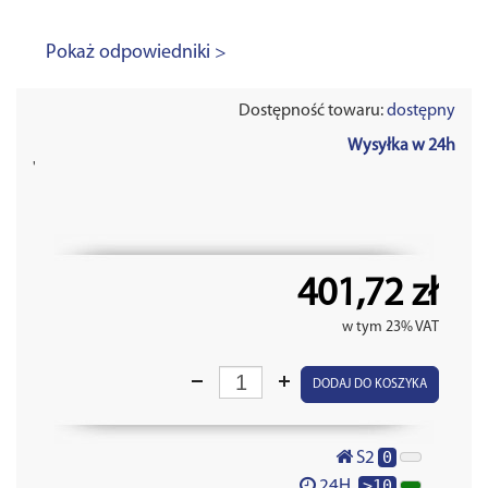
Pokaż odpowiedniki >
Dostępność towaru:
dostępny
Wysyłka w 24h
'
401,72 zł
w tym 23% VAT
DODAJ DO KOSZYKA
0
S2
>10
24H