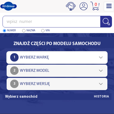
0
Wpisz
numer
NUMER
NAZWA
VIN
ZNAJDŹ CZĘŚCI PO MODELU SAMOCHODU
1
2
3
Wybierz samochód
HISTORIA