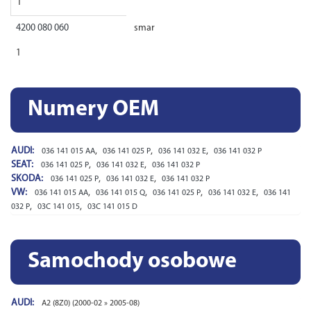
1
4200 080 060
smar
1
Numery OEM
AUDI:
,
,
,
036 141 015 AA
036 141 025 P
036 141 032 E
036 141 032 P
SEAT:
,
,
036 141 025 P
036 141 032 E
036 141 032 P
SKODA:
,
,
036 141 025 P
036 141 032 E
036 141 032 P
VW:
,
,
,
,
036 141 015 AA
036 141 015 Q
036 141 025 P
036 141 032 E
036 141
,
,
032 P
03C 141 015
03C 141 015 D
Samochody osobowe
AUDI:
A2 (8Z0) (2000-02 » 2005-08)