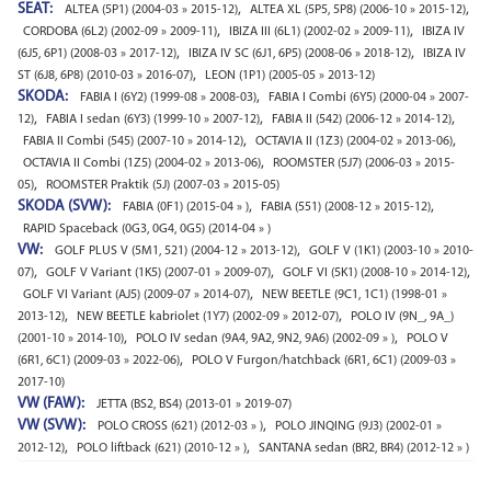
SEAT:
,
,
ALTEA (5P1) (2004-03 » 2015-12)
ALTEA XL (5P5, 5P8) (2006-10 » 2015-12)
,
,
CORDOBA (6L2) (2002-09 » 2009-11)
IBIZA III (6L1) (2002-02 » 2009-11)
IBIZA IV
,
,
(6J5, 6P1) (2008-03 » 2017-12)
IBIZA IV SC (6J1, 6P5) (2008-06 » 2018-12)
IBIZA IV
,
ST (6J8, 6P8) (2010-03 » 2016-07)
LEON (1P1) (2005-05 » 2013-12)
SKODA:
,
FABIA I (6Y2) (1999-08 » 2008-03)
FABIA I Combi (6Y5) (2000-04 » 2007-
,
,
,
12)
FABIA I sedan (6Y3) (1999-10 » 2007-12)
FABIA II (542) (2006-12 » 2014-12)
,
,
FABIA II Combi (545) (2007-10 » 2014-12)
OCTAVIA II (1Z3) (2004-02 » 2013-06)
,
OCTAVIA II Combi (1Z5) (2004-02 » 2013-06)
ROOMSTER (5J7) (2006-03 » 2015-
,
05)
ROOMSTER Praktik (5J) (2007-03 » 2015-05)
SKODA (SVW):
,
,
FABIA (0F1) (2015-04 » )
FABIA (551) (2008-12 » 2015-12)
RAPID Spaceback (0G3, 0G4, 0G5) (2014-04 » )
VW:
,
GOLF PLUS V (5M1, 521) (2004-12 » 2013-12)
GOLF V (1K1) (2003-10 » 2010-
,
,
,
07)
GOLF V Variant (1K5) (2007-01 » 2009-07)
GOLF VI (5K1) (2008-10 » 2014-12)
,
GOLF VI Variant (AJ5) (2009-07 » 2014-07)
NEW BEETLE (9C1, 1C1) (1998-01 »
,
,
2013-12)
NEW BEETLE kabriolet (1Y7) (2002-09 » 2012-07)
POLO IV (9N_, 9A_)
,
,
(2001-10 » 2014-10)
POLO IV sedan (9A4, 9A2, 9N2, 9A6) (2002-09 » )
POLO V
,
(6R1, 6C1) (2009-03 » 2022-06)
POLO V Furgon/hatchback (6R1, 6C1) (2009-03 »
2017-10)
VW (FAW):
JETTA (BS2, BS4) (2013-01 » 2019-07)
VW (SVW):
,
POLO CROSS (621) (2012-03 » )
POLO JINQING (9J3) (2002-01 »
,
,
2012-12)
POLO liftback (621) (2010-12 » )
SANTANA sedan (BR2, BR4) (2012-12 » )