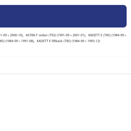
,
,
91-09 » 2000-10)
ASTRA F sedan (T92) (1991-09 » 2001-01)
KADETT E (T85) (1984-09 »
,
5) (1984-09 » 1991-08)
KADETT E liftback (T85) (1984-09 » 1993-12)