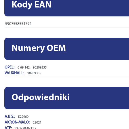
Kody EAN
5907558551792
Numery OEM
OPEL:
,
6 69 142
90209335
VAUXHALL:
90209335
Odpowiedniki
A.B.S.:
K22960
AKRON-MALO:
22021
ATE:
24.3728-0711.2