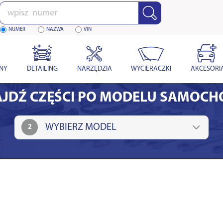
Wpisz
numer
NUMER
NAZWA
VIN
YNY
DETAILING
NARZĘDZIA
WYCIERACZKI
AKCESORI
JDŹ CZĘŚCI PO MODELU SAMOC
2