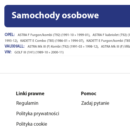
Samochody osobowe
OPEL:
,
ASTRA F Furgon/kombi (T92) (1991-10 » 1999-01)
ASTRA F kabriolet (T92) (
,
,
1993-12)
KADETT E Combo (T85) (1986-01 » 1994-07)
KADETT E Furgon/kombi (T85)
VAUXHALL:
,
ASTRA Mk III (F) Kombi (T92) (1991-03 » 1998-12)
ASTRA Mk III (F) lif
VW:
GOLF III (1H1) (1989-10 » 2000-11)
Linki prawne
Pomoc
Regulamin
Zadaj pytanie
Polityka prywatności
Polityka cookie