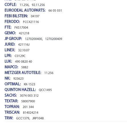
COFLE:
,
11.256
92.11.256
EURODEAL AUTOPARTS:
66 05 031
FEBI BILSTEIN:
04197
FERODO:
FCC421116
FTE:
FKS17004
GEMO:
421218
JP GROUP:
,
1270200400
1270200409
JURID:
421116J
LINEX:
32.10.07
LPR:
C0129C
LUK:
490 0820 40
MAPCO:
5882
METZGER AUTOTEILE:
11.256
NK:
923623
OPTIMAL:
KK-1523
QUINTON HAZELL:
QCC1495
SACHS:
3074 003 312
TEXTAR:
58007900
TOPRAN:
201 344
TRISCAN:
814024214
TRW:
,
GCC1379
JRP1048