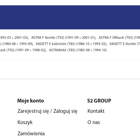
,
,
1993-03 » 2001-03)
ASTRA F Kombi (T92) (1991-09 » 2001-01)
ASTRA F liftback (T92) (19
,
,
 (1984-08 » 1993-09)
KADETT E kabriolet (T85) (1986-10 » 1993-02)
KADETT E Kombi (T8
,
tback (T92) (1991-09 » 1998-02)
ASTRAMAX (T85) (1985-08 » 1994-10)
Moje konto
S2 GROUP
Zarejestruj się / Zaloguj się
Kontakt
Koszyk
O nas
Zamówienia