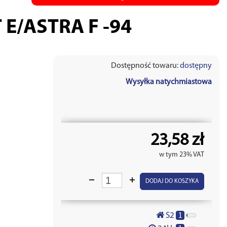
E/ASTRA F -94
Dostępność towaru:
dostępny
Wysyłka natychmiastowa
23,58 zł
w tym 23% VAT
DODAJ DO KOSZYKA
1
S2