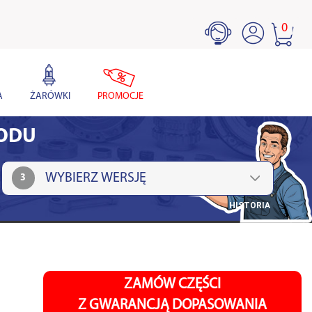
0
A
ŻARÓWKI
PROMOCJE
HODU
3
HISTORIA
ZAMÓW CZĘŚCI
Z GWARANCJĄ DOPASOWANIA