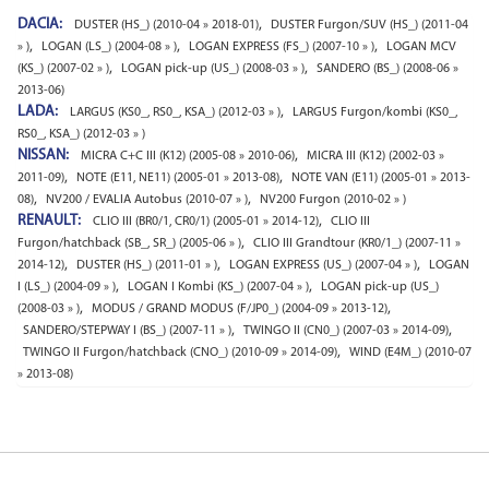
DACIA:
,
DUSTER (HS_) (2010-04 » 2018-01)
DUSTER Furgon/SUV (HS_) (2011-04
,
,
,
» )
LOGAN (LS_) (2004-08 » )
LOGAN EXPRESS (FS_) (2007-10 » )
LOGAN MCV
,
,
(KS_) (2007-02 » )
LOGAN pick-up (US_) (2008-03 » )
SANDERO (BS_) (2008-06 »
2013-06)
LADA:
,
LARGUS (KS0_, RS0_, KSA_) (2012-03 » )
LARGUS Furgon/kombi (KS0_,
RS0_, KSA_) (2012-03 » )
NISSAN:
,
MICRA C+C III (K12) (2005-08 » 2010-06)
MICRA III (K12) (2002-03 »
,
,
2011-09)
NOTE (E11, NE11) (2005-01 » 2013-08)
NOTE VAN (E11) (2005-01 » 2013-
,
,
08)
NV200 / EVALIA Autobus (2010-07 » )
NV200 Furgon (2010-02 » )
RENAULT:
,
CLIO III (BR0/1, CR0/1) (2005-01 » 2014-12)
CLIO III
,
Furgon/hatchback (SB_, SR_) (2005-06 » )
CLIO III Grandtour (KR0/1_) (2007-11 »
,
,
,
2014-12)
DUSTER (HS_) (2011-01 » )
LOGAN EXPRESS (US_) (2007-04 » )
LOGAN
,
,
I (LS_) (2004-09 » )
LOGAN I Kombi (KS_) (2007-04 » )
LOGAN pick-up (US_)
,
,
(2008-03 » )
MODUS / GRAND MODUS (F/JP0_) (2004-09 » 2013-12)
,
,
SANDERO/STEPWAY I (BS_) (2007-11 » )
TWINGO II (CN0_) (2007-03 » 2014-09)
,
TWINGO II Furgon/hatchback (CNO_) (2010-09 » 2014-09)
WIND (E4M_) (2010-07
» 2013-08)