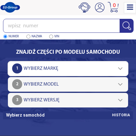
0
Wpisz
numer
NUMER
NAZWA
VIN
ZNAJDŹ CZĘŚCI PO MODELU SAMOCHODU
1
2
3
Wybierz samochód
HISTORIA