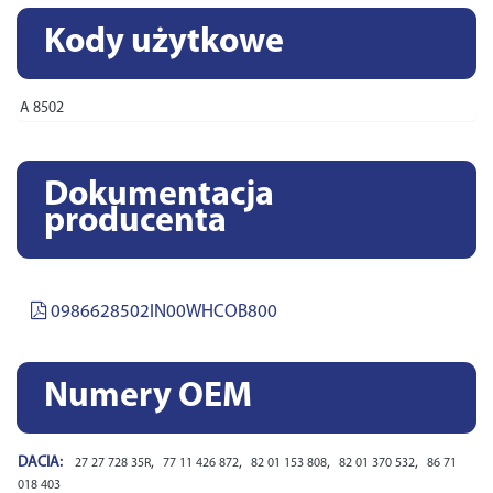
Kody użytkowe
A 8502
Dokumentacja
producenta
0986628502IN00WHCOB800
Numery OEM
DACIA:
,
,
,
,
27 27 728 35R
77 11 426 872
82 01 153 808
82 01 370 532
86 71
018 403