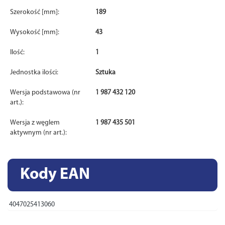
Szerokość [mm]:
189
Wysokość [mm]:
43
Ilość:
1
Jednostka ilości:
Sztuka
Wersja podstawowa (nr
1 987 432 120
art.):
Wersja z węglem
1 987 435 501
aktywnym (nr art.):
Kody EAN
4047025413060