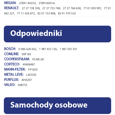
NISSAN:
,
27891 AX010
27891AX01A
RENAULT:
,
,
,
,
27 27 728 35R
27 27 753 74R
27 27 768 65R
77 01 059 997
77 01
,
,
,
062 227
77 11 426 872
82 01 153 808
82 01 370 532
Odpowiedniki
BOSCH:
,
,
0 986 628 602
1 987 432 120
1 987 435 501
COMLINE:
EKF183
COOPERSFIAAM:
PCA8128
CORTECO:
49408487
MANN-FILTER:
FP1829
METAL LEVE:
LAO230
PURFLUX:
AHA207
VALEO:
698753
Samochody osobowe