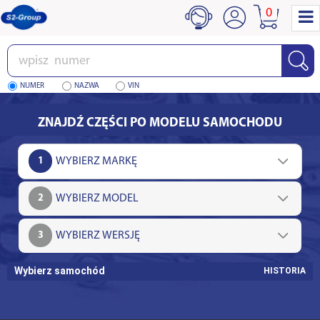
0
Wpisz
numer
NUMER
NAZWA
VIN
ZNAJDŹ CZĘŚCI PO MODELU SAMOCHODU
1
2
3
Wybierz samochód
HISTORIA