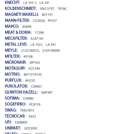
KNECHT:
,
LA 103 1
LA 241
KOLBENSCHMIDT:
,
50013797
797AC
MAGNETI MARELLI:
BCF191
MANN-FILTER:
,
CU2026
PF037
MAPCO:
65609
MEAT & DORIA:
17298
MECAFILTER:
ELR7143
METAL LEVE:
,
LA 1031
LA 241
MEYLE:
,
2123190012
2143190000
MFILTER:
K9108
MICRONAIR:
MP163
MOTAQUIP:
VCF249
MOTRIO:
8671014150
PURFLUX:
AH233
PUROLATOR:
C90001
QUINTON HAZELL:
QAP387
SOFIMA:
S3088C
SOGEFIPRO:
PC8159
SWAG:
70927873
TECNOCAR:
E432
UFI:
5308800
UNIPART:
GFE3092