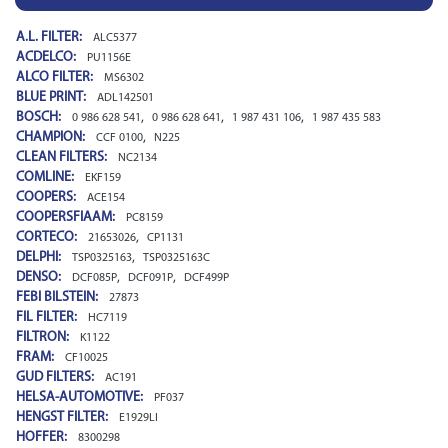
A.L. FILTER:
ALC5377
ACDELCO:
PU1156E
ALCO FILTER:
MS6302
BLUE PRINT:
ADL142501
BOSCH:
,
,
,
0 986 628 541
0 986 628 641
1 987 431 106
1 987 435 583
CHAMPION:
,
CCF 0100
N225
CLEAN FILTERS:
NC2134
COMLINE:
EKF159
COOPERS:
ACE154
COOPERSFIAAM:
PC8159
CORTECO:
,
21653026
CP1131
DELPHI:
,
TSP0325163
TSP0325163C
DENSO:
,
,
DCF085P
DCF091P
DCF499P
FEBI BILSTEIN:
27873
FIL FILTER:
HC7119
FILTRON:
K1122
FRAM:
CF10025
GUD FILTERS:
AC191
HELSA-AUTOMOTIVE:
PF037
HENGST FILTER:
E1929LI
HOFFER:
8300298