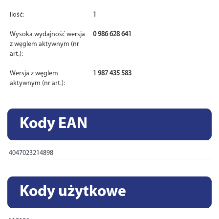
Ilość:
1
Wysoka wydajność wersja
0 986 628 641
z węglem aktywnym (nr
art.):
Wersja z węglem
1 987 435 583
aktywnym (nr art.):
Kody EAN
4047023214898
Kody użytkowe