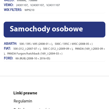
VALEO:
,
698866
708866
VEMO:
,
,
24301107
V24301107
V24311107
WIX FILTERS:
WP9210
Samochody osobowe
ABARTH:
,
500 / 595 / 695 (2008-01 » )
500C / 595C / 695C (2008-05 » )
FIAT:
,
,
500 (312_) (2007-07 » )
500 C (312_) (2009-09 » )
PANDA (169_) (2003-09 »
,
)
PANDA Furgon/hatchback (169_) (2004-03 » )
FORD:
KA (RU8) (2008-10 » 2016-05)
Linki prawne
Regulamin