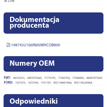
M 2106
Dokumentacja
producenta
1987432106IN00WHCOB800
Numery OEM
FIAT:
,
,
,
,
,
46723321
6001073265
71773191
77365763
77366065
K6001073265
FORD:
,
,
,
,
1557375
1673744
1751197
9S5116N619AA
9S5119G244AA
Odpowiedniki