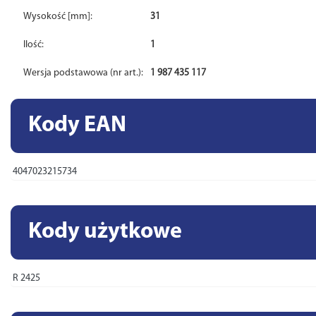
Wysokość [mm]:
31
Ilość:
1
Wersja podstawowa (nr art.):
1 987 435 117
Kody EAN
4047023215734
Kody użytkowe
R 2425