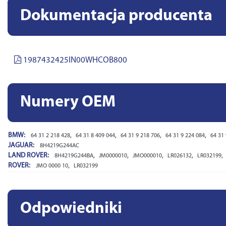
Dokumentacja producenta
1987432425IN00WHCOB800
Numery OEM
BMW:
,
,
,
,
64 31 2 218 428
64 31 8 409 044
64 31 9 218 706
64 31 9 224 084
64 31
JAGUAR:
8H4219G244AC
LAND ROVER:
,
,
,
,
,
8H4219G244BA
JM0000010
JMO000010
LR026132
LR032199
ROVER:
,
JMO 0000 10
LR032199
Odpowiedniki