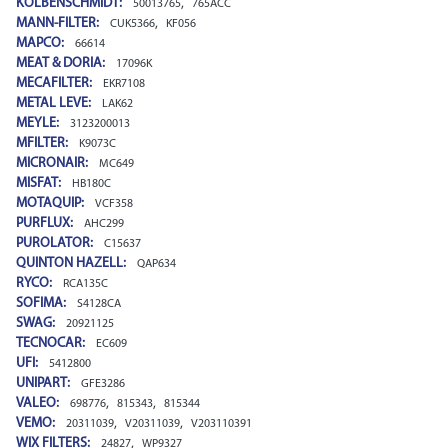
KOLBENSCHMIDT:
,
50013765
765ACC
MANN-FILTER:
,
CUK5366
KF056
MAPCO:
66614
MEAT & DORIA:
17096K
MECAFILTER:
EKR7108
METAL LEVE:
LAK62
MEYLE:
3123200013
MFILTER:
K9073C
MICRONAIR:
MC649
MISFAT:
HB180C
MOTAQUIP:
VCF358
PURFLUX:
AHC299
PUROLATOR:
C15637
QUINTON HAZELL:
QAP634
RYCO:
RCA135C
SOFIMA:
S4128CA
SWAG:
20921125
TECNOCAR:
EC609
UFI:
5412800
UNIPART:
GFE3286
VALEO:
,
,
698776
815343
815344
VEMO:
,
,
20311039
V20311039
V203110391
WIX FILTERS:
,
24827
WP9327