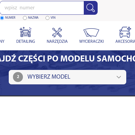
Wpisz
numer
NUMER
NAZWA
VIN
YNY
DETAILING
NARZĘDZIA
WYCIERACZKI
AKCESORI
JDŹ CZĘŚCI PO MODELU SAMOC
2