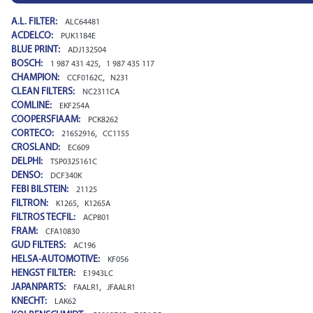
A.L. FILTER:
ALC64481
ACDELCO:
PUK1184E
BLUE PRINT:
ADJ132504
BOSCH:
,
1 987 431 425
1 987 435 117
CHAMPION:
,
CCF0162C
N231
CLEAN FILTERS:
NC2311CA
COMLINE:
EKF254A
COOPERSFIAAM:
PCK8262
CORTECO:
,
21652916
CC1155
CROSLAND:
EC609
DELPHI:
TSP0325161C
DENSO:
DCF340K
FEBI BILSTEIN:
21125
FILTRON:
,
K1265
K1265A
FILTROS TECFIL:
ACP801
FRAM:
CFA10830
GUD FILTERS:
AC196
HELSA-AUTOMOTIVE:
KF056
HENGST FILTER:
E1943LC
JAPANPARTS:
,
FAALR1
JFAALR1
KNECHT:
LAK62