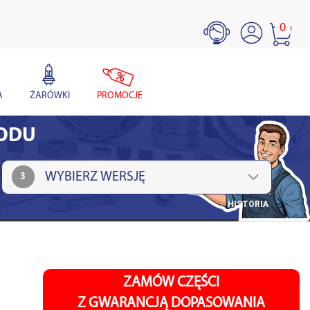
0
A
ŻARÓWKI
PROMOCJE
HODU
3
HISTORIA
ZAMÓW CZĘŚCI
Z GWARANCJĄ DOPASOWANIA