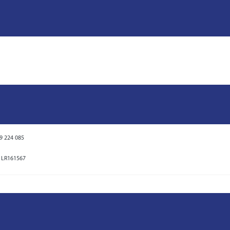
 9 224 085
LR161567