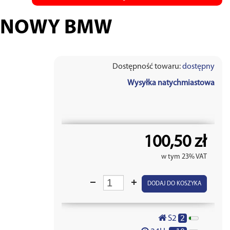
BINOWY BMW
Dostępność towaru:
dostępny
Wysyłka natychmiastowa
100,50 zł
w tym 23% VAT
DODAJ DO KOSZYKA
2
S2