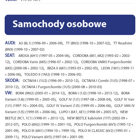
Samochody osobowe
AUDI:
,
,
A3 (8L1) (1996-09 » 2006-09)
TT (8N3) (1998-10 » 2007-02)
TT Roadster
(8N9) (1999-10 » 2007-02)
SEAT:
,
AROSA (6H1) (1997-05 » 2004-06)
CORDOBA (6K1, 6K2) (1993-02 » 2002-
,
,
12)
CORDOBA Vario (6K5) (1996-07 » 2002-12)
CORDOBA VARIO Furgon/kombi
,
,
(6K5) (2000-08 » 2002-12)
IBIZA II (6K1) (1993-03 » 2002-05)
LEON (1M1) (1999-11
,
» 2006-06)
TOLEDO II (1M2) (1998-10 » 2006-05)
SKODA:
,
OCTAVIA I (1U2) (1996-09 » 2010-12)
OCTAVIA I Combi (1U5) (1998-07 »
,
2010-12)
OCTAVIA I Furgon/kombi (1U5) (2000-08 » 2010-03)
VW:
,
,
BORA (9M2) (2005-01 » 2014-12)
BORA I (1J2) (1998-10 » 2013-12)
BORA
,
,
Variant (1J6) (1999-05 » 2005-05)
GOLF IV (1J1) (1997-08 » 2008-04)
GOLF IV Van
,
,
(1J1) (1997-10 » 2004-05)
GOLF IV Variant (1J5) (1999-05 » 2006-06)
GOLF VAN IV
,
,
Variant (1J5) (1999-05 » 2006-06)
LUPO I (6X1, 6E1) (1998-09 » 2005-07)
NEW
,
BEETLE (9C1, 1C1) (1998-01 » 2013-12)
NEW BEETLE kabriolet (1Y7) (2002-09 »
,
,
2012-07)
POLO (6N2) (1999-10 » 2001-10)
POLO Furgon/kombi (6V5) (1995-12 »
,
,
2001-09)
POLO III (6N1) (1994-10 » 1999-10)
POLO III CLASSIC (6V2) (1995-01 »
,
2009-11)
POLO Variant (6V5) (1997-04 » 2001-09)