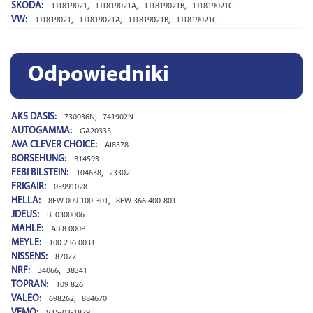
SKODA:
,
,
,
1J1819021
1J1819021A
1J1819021B
1J1819021C
VW:
,
,
,
1J1819021
1J1819021A
1J1819021B
1J1819021C
Odpowiedniki
AKS DASIS:
,
730036N
741902N
AUTOGAMMA:
GA20335
AVA CLEVER CHOICE:
AI8378
BORSEHUNG:
B14593
FEBI BILSTEIN:
,
104638
23302
FRIGAIR:
05991028
HELLA:
,
8EW 009 100-301
8EW 366 400-801
JDEUS:
BL0300006
MAHLE:
AB 8 000P
MEYLE:
100 236 0031
NISSENS:
87022
NRF:
,
34066
38341
TOPRAN:
109 826
VALEO:
,
698262
884670
VEMO:
V15-03-1879