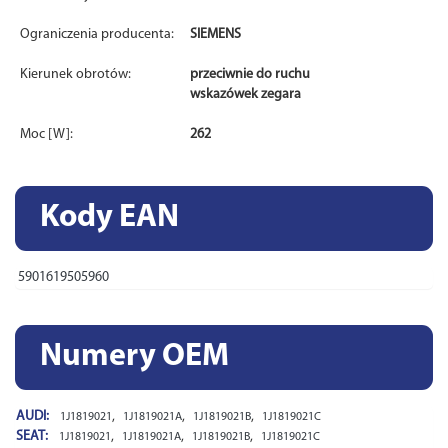
Ograniczenia producenta:
SIEMENS
Kierunek obrotów:
przeciwnie do ruchu
wskazówek zegara
Moc [W]:
262
Kody EAN
5901619505960
Numery OEM
AUDI:
,
,
,
1J1819021
1J1819021A
1J1819021B
1J1819021C
SEAT:
,
,
,
1J1819021
1J1819021A
1J1819021B
1J1819021C