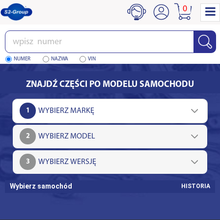
0
Wpisz
numer
NUMER
NAZWA
VIN
ZNAJDŹ CZĘŚCI PO MODELU SAMOCHODU
1
2
3
Wybierz samochód
HISTORIA