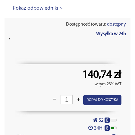
Pokaż odpowiedniki >
Dostępność towaru:
dostępny
Wysyłka w 24h
'
140,74 zł
w tym 23% VAT
DODAJ DO KOSZYKA
0
S2
6
24H