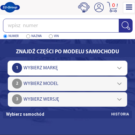
0
Wpisz
numer
NUMER
NAZWA
VIN
ZNAJDŹ CZĘŚCI PO MODELU SAMOCHODU
1
2
3
Wybierz samochód
HISTORIA