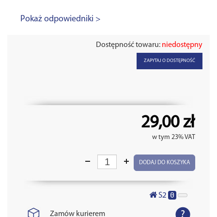
Pokaż odpowiedniki >
Dostępność towaru:
niedostępny
ZAPYTAJ O DOSTĘPNOŚĆ
29,00 zł
w tym 23% VAT
DODAJ DO KOSZYKA
0
S2
Zamów kurierem