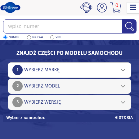
0
Wpisz
numer
NUMER
NAZWA
VIN
ZNAJDŹ CZĘŚCI PO MODELU SAMOCHODU
1
2
3
Wybierz samochód
HISTORIA