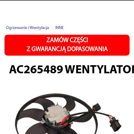
Ogrzewanie i Wentylacja
INNE
ZAMÓW CZĘŚCI
Z GWARANCJĄ DOPASOWANIA
AC265489
WENTYLATO