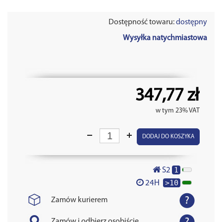
Dostępność towaru:
dostępny
Wysyłka natychmiastowa
347,77 zł
w tym 23% VAT
DODAJ DO KOSZYKA
1
S2
>10
24H
Zamów kurierem
Zamów i odbierz osobiście