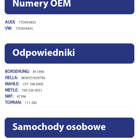
Numery OEM
AUDI:
1TD959455
VW:
1TD959455
Odpowiedniki
BORSEHUNG:
B11496
HELLA:
8EW351039794
MAHLE:
CFF 168 000S
MEYLE:
100 236 0051
NRF:
47396
TOPRAN:
111 282
Samochody osobowe