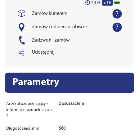
>10
24H
Zamów kurierem
Zamów i odbierz osobiście
Zadzwoń i zamów
Udostępnij
Parametry
Artykuł uzupełniający /
z osuszaczem
informacja uzupełniająca
2:
Długość sieci [mm]:
560