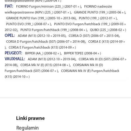
wielkoprzestrzenne (MPV) (2009-04 » )
FIAT:
,
FIORINO Furgon/minivan (225_) (2007-01 » )
FIORINO nadwozie
,
,
wielkoprzestrzenne (MPV) (225_) (2007-01 » )
GRANDE PUNTO (199_) (2005-06 » )
,
,
GRANDE PUNTO Van (199_) (2005-10 » 2013-06)
PUNTO (199_) (2012-01 » )
,
PUNTO EVO (199_) (2008-07 » )
PUNTO EVO Furgon/hatchback (199_) (2009-03 »
,
,
2012-02)
PUNTO Furgon/hatchback (199_) (2008-04 » )
QUBO (225_) (2008-02 » )
OPEL:
,
,
ADAM (M13) (2012-10 » 2019-05)
CORSA D (S07) (2006-07 » 2015-04)
,
CORSA D Furgon/hatchback (S07) (2006-07 » 2014-08)
CORSA E (X15) (2014-09 »
,
)
CORSA E Furgon/hatchback (X15) (2014-09 » )
PEUGEOT:
,
BIPPER (AA_) (2008-02 » )
BIPPER TEPEE (2008-04 » )
VAUXHALL:
,
ADAM (M13) (2012-10 » 2019-04)
CORSA Mk III (D) (S07) (2006-07 »
,
,
2014-08)
CORSA Mk IV (E) (X15) (2014-08 » )
CORSAVAN Mk III (D)
,
Furgon/hatchback (S07) (2006-07 » )
CORSAVAN Mk IV (E) Furgon/hatchback
(X15) (2014-10 » )
Linki prawne
Regulamin