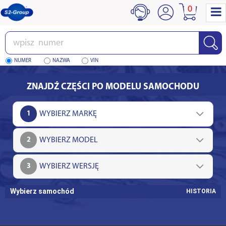
0
Wpisz
numer
NUMER
NAZWA
VIN
ZNAJDŹ CZĘŚCI PO MODELU SAMOCHODU
1
2
3
Wybierz samochód
HISTORIA