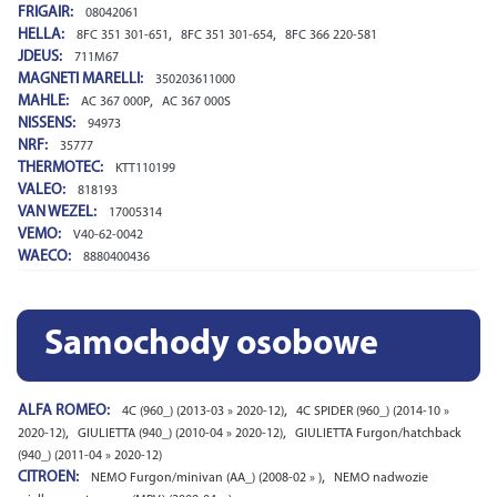
FRIGAIR:
08042061
HELLA:
,
,
8FC 351 301-651
8FC 351 301-654
8FC 366 220-581
JDEUS:
711M67
MAGNETI MARELLI:
350203611000
MAHLE:
,
AC 367 000P
AC 367 000S
NISSENS:
94973
NRF:
35777
THERMOTEC:
KTT110199
VALEO:
818193
VAN WEZEL:
17005314
VEMO:
V40-62-0042
WAECO:
8880400436
Samochody osobowe
ALFA ROMEO:
,
4C (960_) (2013-03 » 2020-12)
4C SPIDER (960_) (2014-10 »
,
,
2020-12)
GIULIETTA (940_) (2010-04 » 2020-12)
GIULIETTA Furgon/hatchback
(940_) (2011-04 » 2020-12)
CITROEN:
,
NEMO Furgon/minivan (AA_) (2008-02 » )
NEMO nadwozie