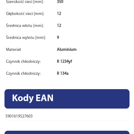
Szerokość sieci [mm]:
350
Głębokość sieci [mm]:
12
Średnica wlotu [mm]:
12
Średnica wylotu [mm]:
9
Materiał:
Aluminium
Czynnik chłodniczy:
R 1234yf
Czynnik chłodniczy:
R 134a
Kody EAN
5901619527603