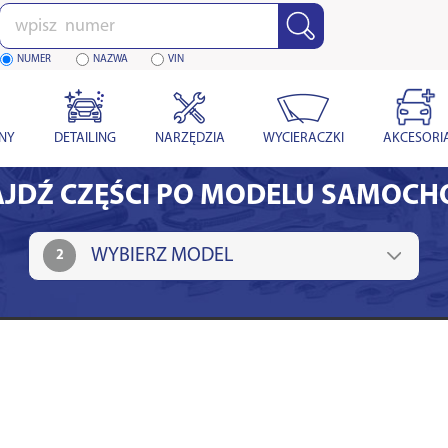
Wpisz
numer
NUMER
NAZWA
VIN
YNY
DETAILING
NARZĘDZIA
WYCIERACZKI
AKCESORI
JDŹ CZĘŚCI PO MODELU SAMOC
2