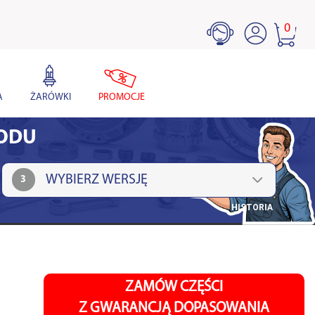
0
A
ŻARÓWKI
PROMOCJE
HODU
3
HISTORIA
ZAMÓW CZĘŚCI
Z GWARANCJĄ DOPASOWANIA