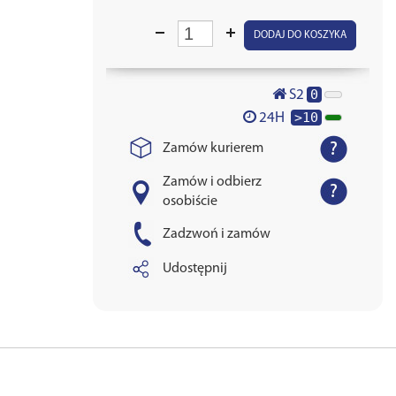
DODAJ DO KOSZYKA
0
S2
>10
24H
Zamów kurierem
Zamów i odbierz
osobiście
Zadzwoń i zamów
Udostępnij