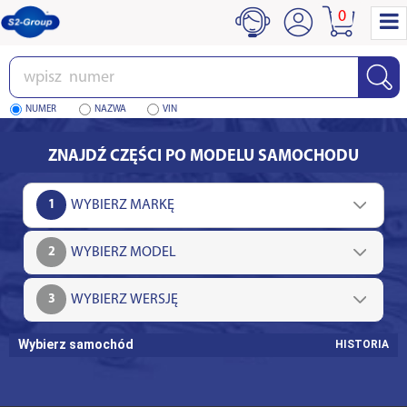
0
Wpisz
numer
NUMER
NAZWA
VIN
ZNAJDŹ CZĘŚCI PO MODELU SAMOCHODU
1
2
3
Wybierz samochód
HISTORIA