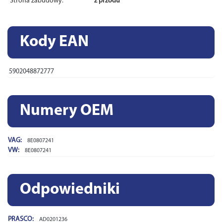
Strona zabudowy:
z przodu
Kody EAN
5902048872777
Numery OEM
VAG:
8E0807241
VW:
8E0807241
Odpowiedniki
PRASCO:
AD0201236