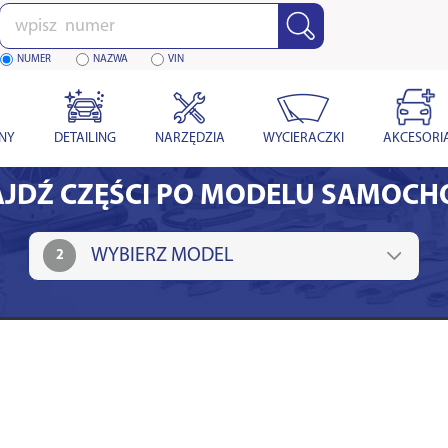
Wpisz
numer
NUMER
NAZWA
VIN
YNY
DETAILING
NARZĘDZIA
WYCIERACZKI
AKCESORI
JDŹ CZĘŚCI PO MODELU SAMOC
2