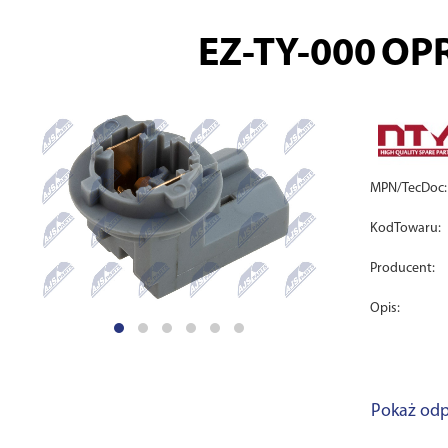
EZ-TY-000
OP
MPN/TecDoc:
KodTowaru:
Producent:
Opis:
Pokaż odp