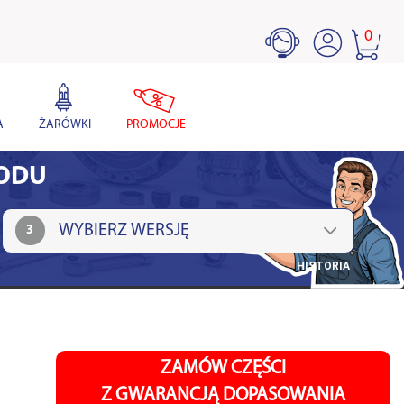
0
A
ŻARÓWKI
PROMOCJE
HODU
3
HISTORIA
ZAMÓW CZĘŚCI
Z GWARANCJĄ DOPASOWANIA