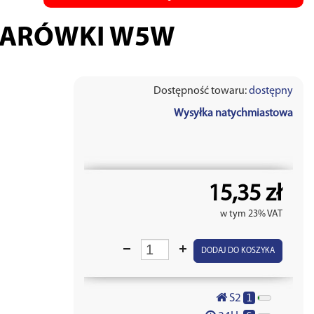
ZARÓWKI W5W
Dostępność towaru:
dostępny
Wysyłka natychmiastowa
15,35 zł
w tym 23% VAT
DODAJ DO KOSZYKA
1
S2