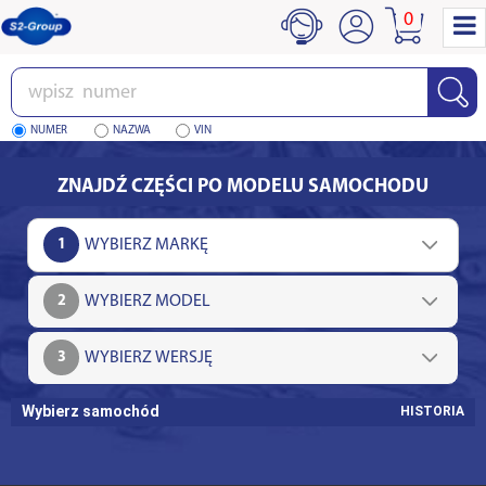
0
Wpisz
numer
NUMER
NAZWA
VIN
ZNAJDŹ CZĘŚCI PO MODELU SAMOCHODU
1
2
3
Wybierz samochód
HISTORIA