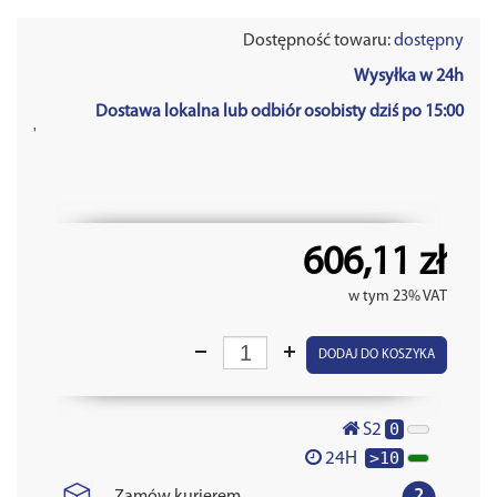
Dostępność towaru:
dostępny
Wysyłka w 24h
Dostawa lokalna lub odbiór osobisty dziś po 15:00
'
606,11 zł
w tym 23% VAT
DODAJ DO KOSZYKA
0
S2
>10
24H