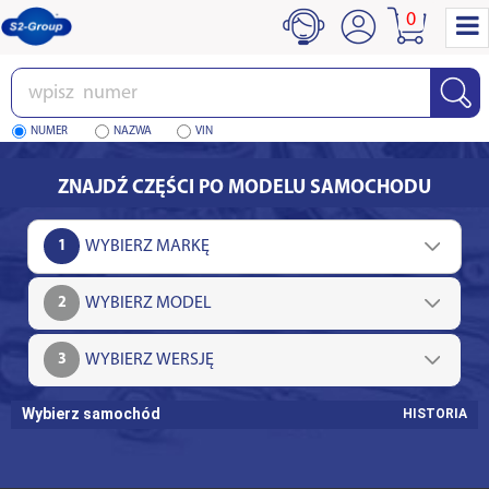
0
Wpisz
numer
NUMER
NAZWA
VIN
ZNAJDŹ CZĘŚCI PO MODELU SAMOCHODU
1
2
3
Wybierz samochód
HISTORIA