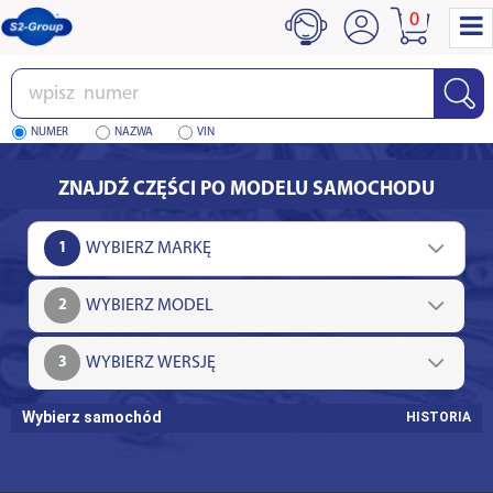
0
Wpisz
numer
NUMER
NAZWA
VIN
ZNAJDŹ CZĘŚCI PO MODELU SAMOCHODU
1
2
3
Wybierz samochód
HISTORIA